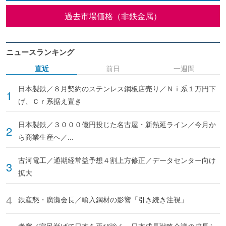
過去市場価格（非鉄金属）
ニュースランキング
直近
前日
一週間
日本製鉄／８月契約のステンレス鋼板店売り／Ｎｉ系１万円下
げ、Ｃｒ系据え置き
日本製鉄／３０００億円投じた名古屋・新熱延ライン／今月か
ら商業生産へ／...
古河電工／通期経常益予想４割上方修正／データセンター向け
拡大
鉄産懇・廣瀬会長／輸入鋼材の影響「引き続き注視」