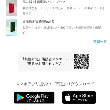
第73版 鉄鋼重量ハンドブック
各品種ともＪＩＳサイズのほか、代表メーカーの製品サイズを
見やす...
新版鉄鋼実務用語辞典
製品から技術・原材料など4,500項目の鉄鋼関連用語を網羅、
昭...
書籍一覧
スマホアプリ提供中！下記よりダウンロード