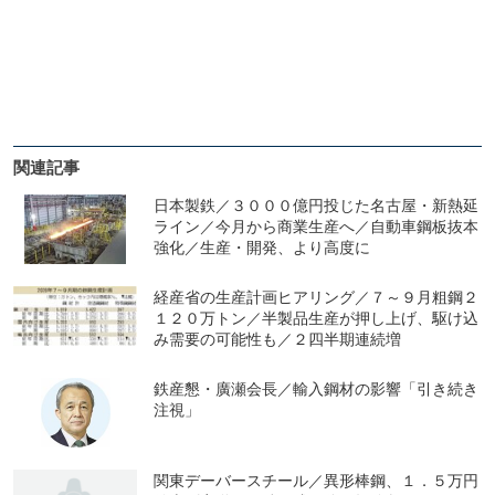
関連記事
日本製鉄／３０００億円投じた名古屋・新熱延
ライン／今月から商業生産へ／自動車鋼板抜本
強化／生産・開発、より高度に
経産省の生産計画ヒアリング／７～９月粗鋼２
１２０万トン／半製品生産が押し上げ、駆け込
み需要の可能性も／２四半期連続増
鉄産懇・廣瀬会長／輸入鋼材の影響「引き続き
注視」
関東デーバースチール／異形棒鋼、１．５万円