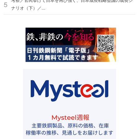
考察／官民挙げて日本を再び強く、日本成長戦略会議の成長シ
ナリオ（下）／...