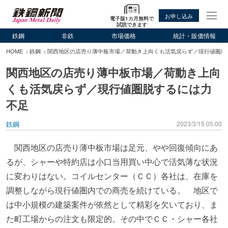
お申し込み
電子版1カ月無料で
試読できます
鉄鋼
非鉄
市場価格
統計・販価情報
HOME
鉄鋼
関西地区の店売り薄中板市場／荷動き上向くも活気戻らず／現行値圏脱
関西地区の店売り薄中板市場／荷動き上向
くも活気戻らず／現行値圏脱するには力
不足
鉄鋼
2023/3/15 05:00
関西地区の店売り薄中板市場は足元、やや回復傾向にあ
るが、シャーや特約店は小口当用買い中心で活気薄な状況
に変わりはない。コイルセンター（ＣＣ）各社は、在庫を
調整しながら現行値圏内での商売を続けている。 地区で
は中小規模の建築案件が依然として精彩を欠いており、ま
た町工場からの注文も限定的。その中でＣＣ・シャー各社