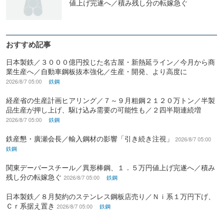
値上げ完遂へ／積み残し分の転嫁急ぐ
おすすめ記事
日本製鉄／３０００億円投じた名古屋・新熱延ライン／今月から商
業生産へ／自動車鋼板抜本強化／生産・開発、より高度に
2026/8/7 05:00
鉄鋼
経産省の生産計画ヒアリング／７～９月粗鋼２１２０万トン／半製
品生産が押し上げ、駆け込み需要の可能性も／２四半期連続増
2026/8/7 05:00
鉄鋼
鉄産懇・廣瀬会長／輸入鋼材の影響「引き続き注視」
2026/8/7 05:00
鉄鋼
関東デーバースチール／異形棒鋼、１．５万円値上げ完遂へ／積み
残し分の転嫁急ぐ
2026/8/7 05:00
鉄鋼
日本製鉄／８月契約のステンレス鋼板店売り／Ｎｉ系１万円下げ、
Ｃｒ系据え置き
2026/8/7 05:00
鉄鋼