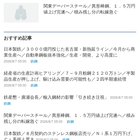
関東デーバースチール／異形棒鋼、１．５万円
値上げ完遂へ／積み残し分の転嫁急ぐ
おすすめ記事
日本製鉄／３０００億円投じた名古屋・新熱延ライン／今月から商
業生産へ／自動車鋼板抜本強化／生産・開発、より高度に
2026/8/7 05:00
鉄鋼
経産省の生産計画ヒアリング／７～９月粗鋼２１２０万トン／半製
品生産が押し上げ、駆け込み需要の可能性も／２四半期連続増
2026/8/7 05:00
鉄鋼
鉄産懇・廣瀬会長／輸入鋼材の影響「引き続き注視」
2026/8/7 05:00
鉄鋼
関東デーバースチール／異形棒鋼、１．５万円値上げ完遂へ／積み
残し分の転嫁急ぐ
2026/8/7 05:00
鉄鋼
日本製鉄／８月契約のステンレス鋼板店売り／Ｎｉ系１万円下げ、
Ｃｒ系据え置き
2026/8/7 05:00
鉄鋼