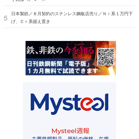
日本製鉄／８月契約のステンレス鋼板店売り／Ｎｉ系１万円下
げ、Ｃｒ系据え置き