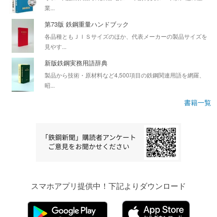
業...
第73版 鉄鋼重量ハンドブック
各品種ともＪＩＳサイズのほか、代表メーカーの製品サイズを
見やす...
新版鉄鋼実務用語辞典
製品から技術・原材料など4,500項目の鉄鋼関連用語を網羅、
昭...
書籍一覧
スマホアプリ提供中！下記よりダウンロード