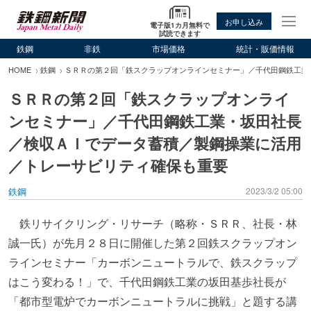
お申し込み
電子版1カ月無料で
試読できます
鉄鋼
非鉄
市場価格
統計・販価情報
HOME
鉄鋼
ＳＲＲの第２回「鉄スクラップオンラインセミナー」／千代田鋼鉄工業
ＳＲＲの第２回「鉄スクラップオンライ
ンセミナー」／千代田鋼鉄工業・坂田社長
／検収ＡＩでデータ蓄積／製鋼操業に活用
／トレーサビリティ確保も重要
鉄鋼
2023/3/2 05:00
鉄リサイクリング・リサーチ（略称・ＳＲＲ、社長・林
誠一氏）が先月２８日に開催した第２回鉄スクラップオン
ラインセミナー「カーボンニュートラルで、鉄スクラップ
はこう変わる！」で、千代田鋼鉄工業の坂田基歩社長が
「都市型電炉でカーボンニュートラルに挑戦」と題する講