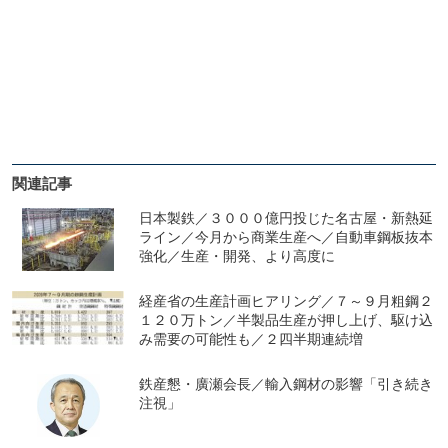
関連記事
日本製鉄／３０００億円投じた名古屋・新熱延
ライン／今月から商業生産へ／自動車鋼板抜本
強化／生産・開発、より高度に
経産省の生産計画ヒアリング／７～９月粗鋼２
１２０万トン／半製品生産が押し上げ、駆け込
み需要の可能性も／２四半期連続増
鉄産懇・廣瀬会長／輸入鋼材の影響「引き続き
注視」