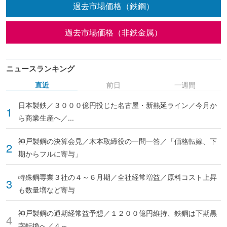
過去市場価格（鉄鋼）
過去市場価格（非鉄金属）
ニュースランキング
直近
前日
一週間
日本製鉄／３０００億円投じた名古屋・新熱延ライン／今月か
ら商業生産へ／...
神戸製鋼の決算会見／木本取締役の一問一答／「価格転嫁、下
期からフルに寄与」
特殊鋼専業３社の４～６月期／全社経常増益／原料コスト上昇
も数量増など寄与
神戸製鋼の通期経常益予想／１２００億円維持、鉄鋼は下期黒
字転換へ／４～...