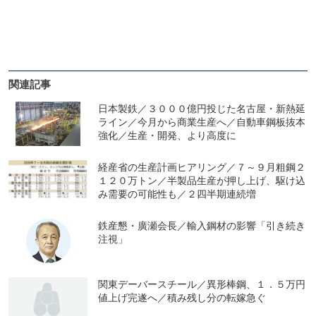
関連記事
日本製鉄／３０００億円投じた名古屋・新熱延
ライン／今月から商業生産へ／自動車鋼板抜本
強化／生産・開発、より高度に
経産省の生産計画ヒアリング／７～９月粗鋼２
１２０万トン／半製品生産が押し上げ、駆け込
み需要の可能性も／２四半期連続増
鉄産懇・廣瀬会長／輸入鋼材の影響「引き続き
注視」
関東デーバースチール／異形棒鋼、１．５万円
値上げ完遂へ／積み残し分の転嫁急ぐ