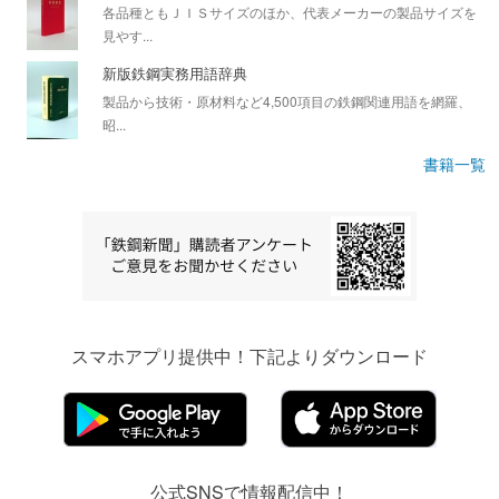
各品種ともＪＩＳサイズのほか、代表メーカーの製品サイズを
見やす...
新版鉄鋼実務用語辞典
製品から技術・原材料など4,500項目の鉄鋼関連用語を網羅、
昭...
書籍一覧
スマホアプリ提供中！下記よりダウンロード
公式SNSで情報配信中！