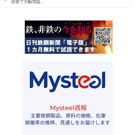
浸透で大幅増益」