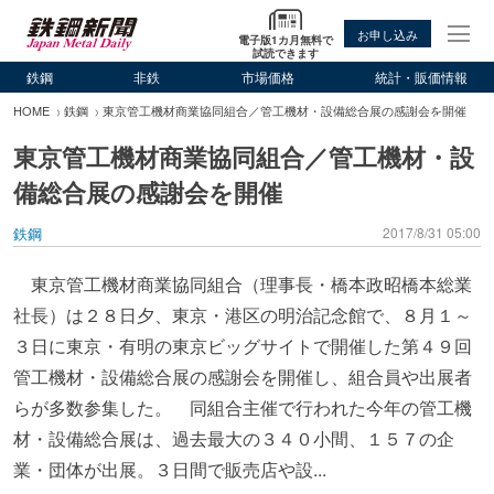
お申し込み
電子版1カ月無料で
試読できます
鉄鋼
非鉄
市場価格
統計・販価情報
HOME
鉄鋼
東京管工機材商業協同組合／管工機材・設備総合展の感謝会を開催
東京管工機材商業協同組合／管工機材・設
備総合展の感謝会を開催
鉄鋼
2017/8/31 05:00
東京管工機材商業協同組合（理事長・橋本政昭橋本総業
社長）は２８日夕、東京・港区の明治記念館で、８月１～
３日に東京・有明の東京ビッグサイトで開催した第４９回
管工機材・設備総合展の感謝会を開催し、組合員や出展者
らが多数参集した。 同組合主催で行われた今年の管工機
材・設備総合展は、過去最大の３４０小間、１５７の企
業・団体が出展。３日間で販売店や設...