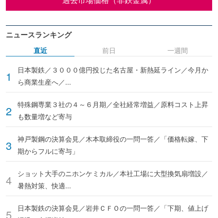
ニュースランキング
直近
前日
一週間
日本製鉄／３０００億円投じた名古屋・新熱延ライン／今月か
ら商業生産へ／...
特殊鋼専業３社の４～６月期／全社経常増益／原料コスト上昇
も数量増など寄与
神戸製鋼の決算会見／木本取締役の一問一答／「価格転嫁、下
期からフルに寄与」
ショット大手のニホンケミカル／本社工場に大型換気扇増設／
暑熱対策、快適...
日本製鉄の決算会見／岩井ＣＦＯの一問一答／「下期、値上げ