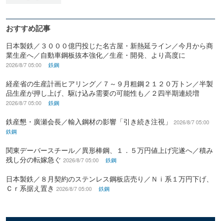
おすすめ記事
日本製鉄／３０００億円投じた名古屋・新熱延ライン／今月から商
業生産へ／自動車鋼板抜本強化／生産・開発、より高度に
2026/8/7 05:00
鉄鋼
経産省の生産計画ヒアリング／７～９月粗鋼２１２０万トン／半製
品生産が押し上げ、駆け込み需要の可能性も／２四半期連続増
2026/8/7 05:00
鉄鋼
鉄産懇・廣瀬会長／輸入鋼材の影響「引き続き注視」
2026/8/7 05:00
鉄鋼
関東デーバースチール／異形棒鋼、１．５万円値上げ完遂へ／積み
残し分の転嫁急ぐ
2026/8/7 05:00
鉄鋼
日本製鉄／８月契約のステンレス鋼板店売り／Ｎｉ系１万円下げ、
Ｃｒ系据え置き
2026/8/7 05:00
鉄鋼