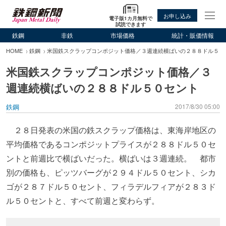
お申し込み
電子版1カ月無料で
試読できます
鉄鋼
非鉄
市場価格
統計・販価情報
HOME
鉄鋼
米国鉄スクラップコンポジット価格／３週連続横ばいの２８８ドル５０
米国鉄スクラップコンポジット価格／３
週連続横ばいの２８８ドル５０セント
鉄鋼
2017/8/30 05:00
２８日発表の米国の鉄スクラップ価格は、東海岸地区の
平均価格であるコンポジットプライスが２８８ドル５０セ
ントと前週比で横ばいだった。横ばいは３週連続。 都市
別の価格も、ピッツバーグが２９４ドル５０セント、シカ
ゴが２８７ドル５０セント、フィラデルフィアが２８３ド
ル５０セントと、すべて前週と変わらず。