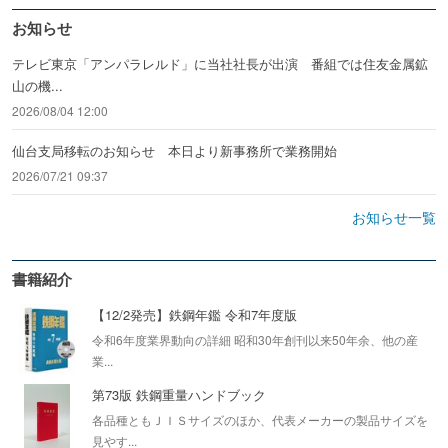
お知らせ
テレビ東京「アンパラレルド」に当社社長が出演 番組では住友金属鉱
山の機...
2026/08/04 12:00
仙台支局移転のお知らせ 本日より新事務所で業務開始
2026/07/21 09:37
お知らせ一覧
書籍紹介
【12/2発売】鉄鋼年鑑 令和7年度版
令和6年度業界動向の詳細 昭和30年創刊以来50年余、他の産
業...
第73版 鉄鋼重量ハンドブック
各品種ともＪＩＳサイズのほか、代表メーカーの製品サイズを
見やす...