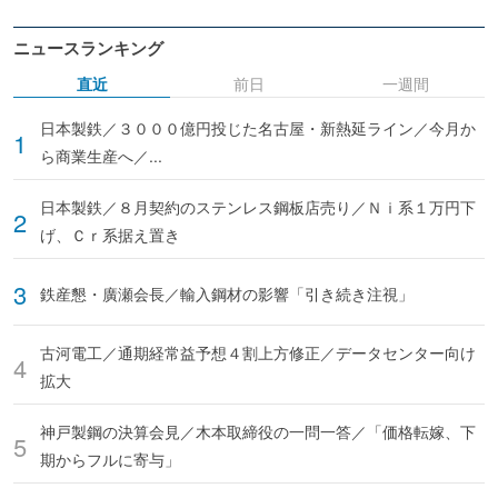
ニュースランキング
直近
前日
一週間
日本製鉄／３０００億円投じた名古屋・新熱延ライン／今月か
ら商業生産へ／...
日本製鉄／８月契約のステンレス鋼板店売り／Ｎｉ系１万円下
げ、Ｃｒ系据え置き
鉄産懇・廣瀬会長／輸入鋼材の影響「引き続き注視」
古河電工／通期経常益予想４割上方修正／データセンター向け
拡大
神戸製鋼の決算会見／木本取締役の一問一答／「価格転嫁、下
期からフルに寄与」