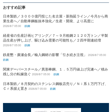
おすすめ記事
日本製鉄／３０００億円投じた名古屋・新熱延ライン／今月から商
業生産へ／自動車鋼板抜本強化／生産・開発、より高度に
2026/8/7 05:00
鉄鋼
経産省の生産計画ヒアリング／７～９月粗鋼２１２０万トン／半製
品生産が押し上げ、駆け込み需要の可能性も／２四半期連続増
2026/8/7 05:00
鉄鋼
鉄産懇・廣瀬会長／輸入鋼材の影響「引き続き注視」
2026/8/7 05:00
鉄鋼
関東デーバースチール／異形棒鋼、１．５万円値上げ完遂へ／積み
残し分の転嫁急ぐ
2026/8/7 05:00
鉄鋼
日本製鉄／８月契約のステンレス鋼板店売り／Ｎｉ系１万円下げ、
Ｃｒ系据え置き
2026/8/7 05:00
鉄鋼