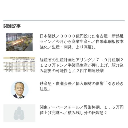
関連記事
日本製鉄／３０００億円投じた名古屋・新熱延
ライン／今月から商業生産へ／自動車鋼板抜本
強化／生産・開発、より高度に
経産省の生産計画ヒアリング／７～９月粗鋼２
１２０万トン／半製品生産が押し上げ、駆け込
み需要の可能性も／２四半期連続増
鉄産懇・廣瀬会長／輸入鋼材の影響「引き続き
注視」
関東デーバースチール／異形棒鋼、１．５万円
値上げ完遂へ／積み残し分の転嫁急ぐ