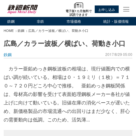
お申し込み
電子版1カ月無料で
試読できます
鉄鋼
非鉄
市場価格
統計・販価情報
HOME
鉄鋼
広島／カラー波板／横ばい、荷動き小口
広島／カラー波板／横ばい、荷動き小口
鉄鋼
2017/8/29 05:00
カラー亜鉛めっき鋼板波板の相場は、現行値圏内での横
ばい調が続いている。相場は０・１９ミリ（１枚）＝７１
０～７２０円どころ中心で推移。 亜鉛めっき鋼板関係
は、母材高の影響を受けて表面処理鋼板メーカー各社が値
上げに向けて動いている。旧値在庫の消化ペースが遅いた
め、新価格製品の市場流通への出回りはまだ少なく、肝心
の需要動向は低調。このため、活気薄...