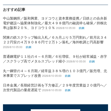
おすすめ記事
中山製鋼所／阪和興業、ヨドコウと資本業務提携／日鉄との合弁新
電炉建設へ協業体制強化／最大４９８億円の融資枠も確保／持株比
率は阪和２０％、ヨドコウ１０％
2026/8/10 05:00
鉄鋼
関東の鉄スクラップ輸出入札／６カ月ぶり５万円割れ／前月比３４
２２円安の４万９０８６円で２万トン落札／海外軟調と円高影響
2026/8/10 05:00
鉄鋼
普通鋼電炉１１社の４～６月期／６社増収、９社が経常減益・赤字
／スクラップ高でメタルスプレッド縮小
2026/8/10 05:00
鉄鋼
丸一鋼管の４～６月期／経常益３８％増の１０３億円／販売増、北
米事業でスプレッド改善
2026/8/10 05:00
鉄鋼
日本金属／長期経営計画を下方修正／２９年度営業益２０億円へ／
次世代製品の量産遅延で
2026/8/10 05:00
鉄鋼