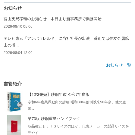
お知らせ
富山支局移転のお知らせ 本日より新事務所で業務開始
2026/08/10 05:00
テレビ東京「アンパラレルド」に当社社長が出演 番組では住友金属鉱
山の機...
2026/08/04 12:00
お知らせ一覧
書籍紹介
【12/2発売】鉄鋼年鑑 令和7年度版
令和6年度業界動向の詳細 昭和30年創刊以来50年余、他の産
業...
第73版 鉄鋼重量ハンドブック
各品種ともＪＩＳサイズのほか、代表メーカーの製品サイズを
見やす...