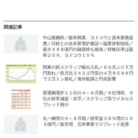
関連記事
中山製鋼所／阪和興業、ヨドコウと資本業務提
携／日鉄との合弁新電炉建設へ協業体制強化／
最大４９８億円の融資枠も確保／持株比率は阪
和２０％、ヨドコウ１０％
関東の鉄スクラップ輸出入札／６カ月ぶり５万
円割れ／前月比３４２２円安の４万９０８６円
で２万トン落札／海外軟調と円高影響
普通鋼電炉１１社の４～６月期／６社増収、９
社が経常減益・赤字／スクラップ高でメタルス
プレッド縮小
丸一鋼管の４～６月期／経常益３８％増の１０
３億円／販売増、北米事業でスプレッド改善