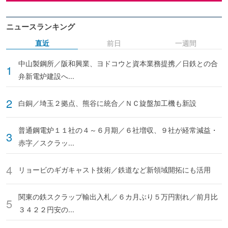
ニュースランキング
直近
前日
一週間
中山製鋼所／阪和興業、ヨドコウと資本業務提携／日鉄との合
弁新電炉建設へ...
白銅／埼玉２拠点、熊谷に統合／ＮＣ旋盤加工機も新設
普通鋼電炉１１社の４～６月期／６社増収、９社が経常減益・
赤字／スクラッ...
リョービのギガキャスト技術／鉄道など新領域開拓にも活用
関東の鉄スクラップ輸出入札／６カ月ぶり５万円割れ／前月比
３４２２円安の...