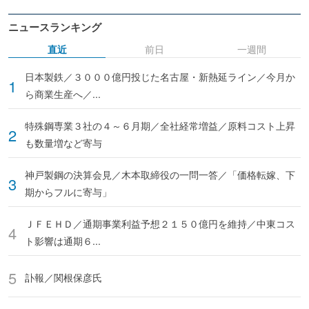
ニュースランキング
直近
前日
一週間
日本製鉄／３０００億円投じた名古屋・新熱延ライン／今月か
ら商業生産へ／...
特殊鋼専業３社の４～６月期／全社経常増益／原料コスト上昇
も数量増など寄与
神戸製鋼の決算会見／木本取締役の一問一答／「価格転嫁、下
期からフルに寄与」
ＪＦＥＨＤ／通期事業利益予想２１５０億円を維持／中東コス
ト影響は通期６...
訃報／関根保彦氏