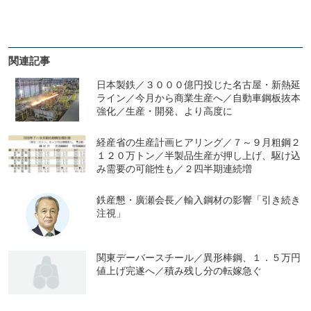
関連記事
日本製鉄／３０００億円投じた名古屋・新熱延
ライン／今月から商業生産へ／自動車鋼板抜本
強化／生産・開発、より高度に
経産省の生産計画ヒアリング／７～９月粗鋼２
１２０万トン／半製品生産が押し上げ、駆け込
み需要の可能性も／２四半期連続増
鉄産懇・廣瀬会長／輸入鋼材の影響「引き続き
注視」
関東デーバースチール／異形棒鋼、１．５万円
値上げ完遂へ／積み残し分の転嫁急ぐ