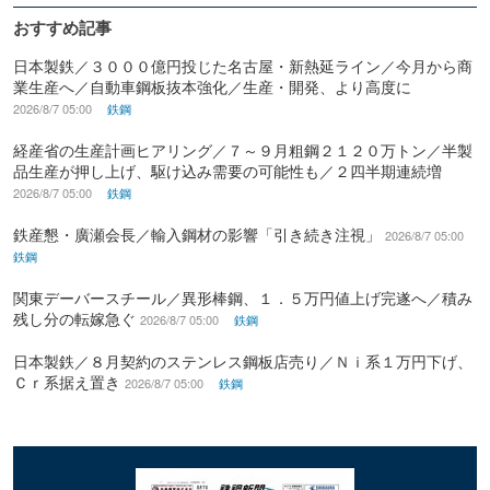
おすすめ記事
日本製鉄／３０００億円投じた名古屋・新熱延ライン／今月から商
業生産へ／自動車鋼板抜本強化／生産・開発、より高度に
2026/8/7 05:00
鉄鋼
経産省の生産計画ヒアリング／７～９月粗鋼２１２０万トン／半製
品生産が押し上げ、駆け込み需要の可能性も／２四半期連続増
2026/8/7 05:00
鉄鋼
鉄産懇・廣瀬会長／輸入鋼材の影響「引き続き注視」
2026/8/7 05:00
鉄鋼
関東デーバースチール／異形棒鋼、１．５万円値上げ完遂へ／積み
残し分の転嫁急ぐ
2026/8/7 05:00
鉄鋼
日本製鉄／８月契約のステンレス鋼板店売り／Ｎｉ系１万円下げ、
Ｃｒ系据え置き
2026/8/7 05:00
鉄鋼