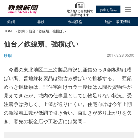
お申し込み
電子版1カ月無料で
試読できます
鉄鋼
非鉄
市場価格
統計・販価情報
HOME
鉄鋼
仙台／鉄線類、強横ばい
仙台／鉄線類、強横ばい
鉄鋼
2017/8/28 05:00
今週の東北地区二三次製品市況は亜鉛めっき鋼板類は横
ばい調、普通線材製品は強含み横ばいで推移する。 亜鉛
めっき鋼板類は、非住宅向けカラー厚物は民間投資物件が
見えてきたが、域内の仕事量としては物足りない状況。受
注競争は激しく、上値が通りにくい。住宅向けは今年上期
の新設着工数が低調で引き合い、荷動きが盛り上がりを欠
き、客先の板金店や工務店には繁閑...