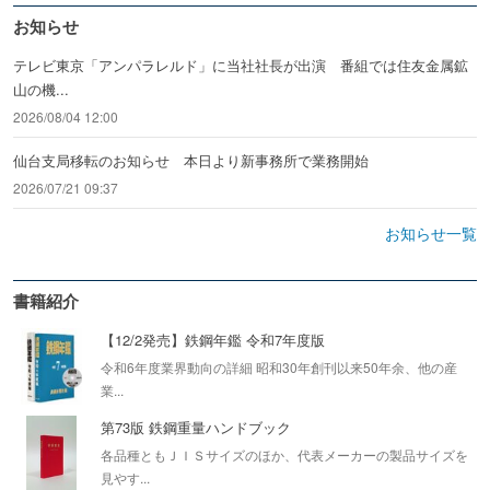
お知らせ
テレビ東京「アンパラレルド」に当社社長が出演 番組では住友金属鉱
山の機...
2026/08/04 12:00
仙台支局移転のお知らせ 本日より新事務所で業務開始
2026/07/21 09:37
お知らせ一覧
書籍紹介
【12/2発売】鉄鋼年鑑 令和7年度版
令和6年度業界動向の詳細 昭和30年創刊以来50年余、他の産
業...
第73版 鉄鋼重量ハンドブック
各品種ともＪＩＳサイズのほか、代表メーカーの製品サイズを
見やす...