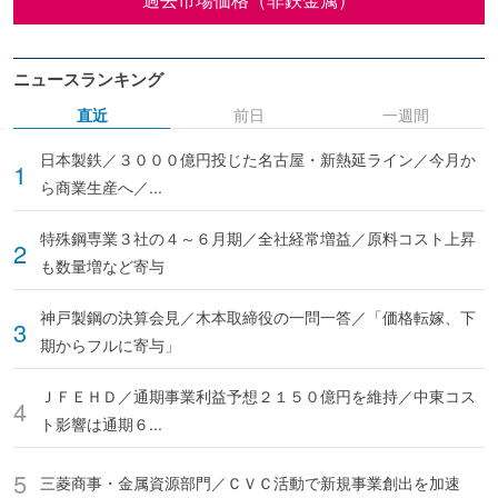
ニュースランキング
直近
前日
一週間
日本製鉄／３０００億円投じた名古屋・新熱延ライン／今月か
ら商業生産へ／...
特殊鋼専業３社の４～６月期／全社経常増益／原料コスト上昇
も数量増など寄与
神戸製鋼の決算会見／木本取締役の一問一答／「価格転嫁、下
期からフルに寄与」
ＪＦＥＨＤ／通期事業利益予想２１５０億円を維持／中東コス
ト影響は通期６...
三菱商事・金属資源部門／ＣＶＣ活動で新規事業創出を加速