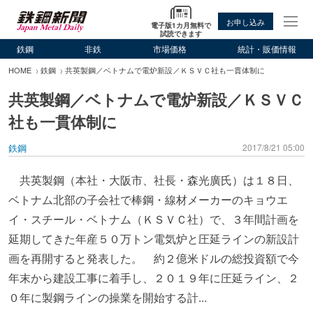
お申し込み
電子版1カ月無料で
試読できます
鉄鋼
非鉄
市場価格
統計・販価情報
HOME
鉄鋼
共英製鋼／ベトナムで電炉新設／ＫＳＶＣ社も一貫体制に
共英製鋼／ベトナムで電炉新設／ＫＳＶＣ
社も一貫体制に
鉄鋼
2017/8/21 05:00
共英製鋼（本社・大阪市、社長・森光廣氏）は１８日、
ベトナム北部の子会社で棒鋼・線材メーカーのキョウエ
イ・スチール・ベトナム（ＫＳＶＣ社）で、３年間計画を
延期してきた年産５０万トン電気炉と圧延ラインの新設計
画を再開すると発表した。 約２億米ドルの総投資額で今
年末から建設工事に着手し、２０１９年に圧延ライン、２
０年に製鋼ラインの操業を開始する計...