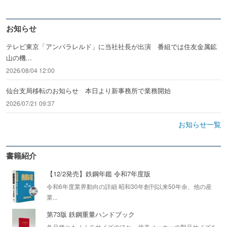
お知らせ
テレビ東京「アンパラレルド」に当社社長が出演 番組では住友金属鉱
山の機...
2026/08/04 12:00
仙台支局移転のお知らせ 本日より新事務所で業務開始
2026/07/21 09:37
お知らせ一覧
書籍紹介
【12/2発売】鉄鋼年鑑 令和7年度版
令和6年度業界動向の詳細 昭和30年創刊以来50年余、他の産
業...
第73版 鉄鋼重量ハンドブック
各品種ともＪＩＳサイズのほか、代表メーカーの製品サイズを