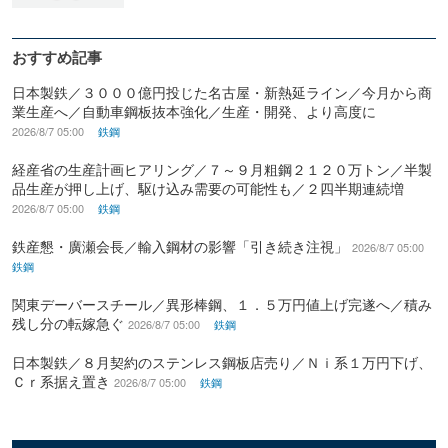
おすすめ記事
日本製鉄／３０００億円投じた名古屋・新熱延ライン／今月から商
業生産へ／自動車鋼板抜本強化／生産・開発、より高度に
2026/8/7 05:00
鉄鋼
経産省の生産計画ヒアリング／７～９月粗鋼２１２０万トン／半製
品生産が押し上げ、駆け込み需要の可能性も／２四半期連続増
2026/8/7 05:00
鉄鋼
鉄産懇・廣瀬会長／輸入鋼材の影響「引き続き注視」
2026/8/7 05:00
鉄鋼
関東デーバースチール／異形棒鋼、１．５万円値上げ完遂へ／積み
残し分の転嫁急ぐ
2026/8/7 05:00
鉄鋼
日本製鉄／８月契約のステンレス鋼板店売り／Ｎｉ系１万円下げ、
Ｃｒ系据え置き
2026/8/7 05:00
鉄鋼