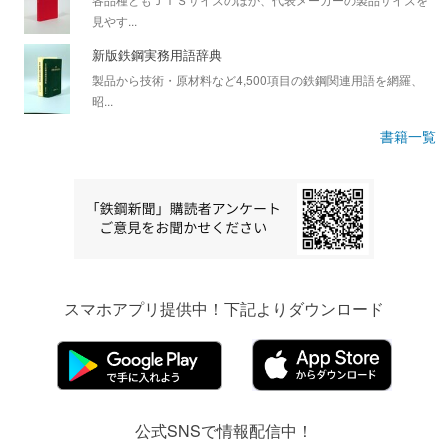
見やす...
新版鉄鋼実務用語辞典
製品から技術・原材料など4,500項目の鉄鋼関連用語を網羅、
昭...
書籍一覧
スマホアプリ提供中！下記よりダウンロード
公式SNSで情報配信中！