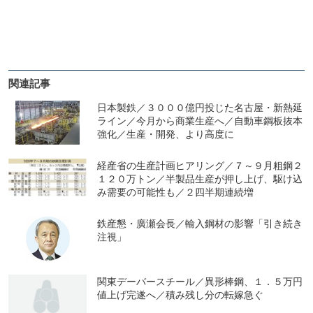
関連記事
日本製鉄／３０００億円投じた名古屋・新熱延
ライン／今月から商業生産へ／自動車鋼板抜本
強化／生産・開発、より高度に
経産省の生産計画ヒアリング／７～９月粗鋼２
１２０万トン／半製品生産が押し上げ、駆け込
み需要の可能性も／２四半期連続増
鉄産懇・廣瀬会長／輸入鋼材の影響「引き続き
注視」
関東デーバースチール／異形棒鋼、１．５万円
値上げ完遂へ／積み残し分の転嫁急ぐ