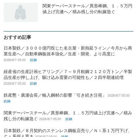
関東デーバースチール／異形棒鋼、１．５万円
値上げ完遂へ／積み残し分の転嫁急ぐ
おすすめ記事
日本製鉄／３０００億円投じた名古屋・新熱延ライン／今月から商
業生産へ／自動車鋼板抜本強化／生産・開発、より高度に
2026/8/7 05:00
鉄鋼
経産省の生産計画ヒアリング／７～９月粗鋼２１２０万トン／半製
品生産が押し上げ、駆け込み需要の可能性も／２四半期連続増
2026/8/7 05:00
鉄鋼
鉄産懇・廣瀬会長／輸入鋼材の影響「引き続き注視」
2026/8/7 05:00
鉄鋼
関東デーバースチール／異形棒鋼、１．５万円値上げ完遂へ／積み
残し分の転嫁急ぐ
2026/8/7 05:00
鉄鋼
日本製鉄／８月契約のステンレス鋼板店売り／Ｎｉ系１万円下げ、
Ｃｒ系据え置き
2026/8/7 05:00
鉄鋼