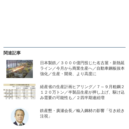
関連記事
日本製鉄／３０００億円投じた名古屋・新熱延
ライン／今月から商業生産へ／自動車鋼板抜本
強化／生産・開発、より高度に
経産省の生産計画ヒアリング／７～９月粗鋼２
１２０万トン／半製品生産が押し上げ、駆け込
み需要の可能性も／２四半期連続増
鉄産懇・廣瀬会長／輸入鋼材の影響「引き続き
注視」