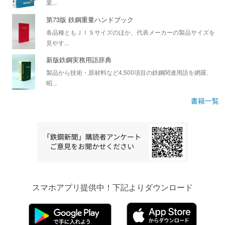
業...
第73版 鉄鋼重量ハンドブック
各品種ともＪＩＳサイズのほか、代表メーカーの製品サイズを
見やす...
新版鉄鋼実務用語辞典
製品から技術・原材料など4,500項目の鉄鋼関連用語を網羅、
昭...
書籍一覧
スマホアプリ提供中！下記よりダウンロード