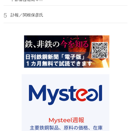
訃報／関根保彦氏