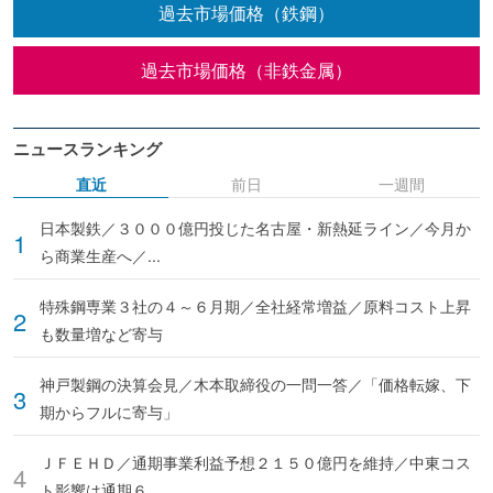
過去市場価格（鉄鋼）
過去市場価格（非鉄金属）
ニュースランキング
直近
前日
一週間
日本製鉄／３０００億円投じた名古屋・新熱延ライン／今月か
ら商業生産へ／...
特殊鋼専業３社の４～６月期／全社経常増益／原料コスト上昇
も数量増など寄与
神戸製鋼の決算会見／木本取締役の一問一答／「価格転嫁、下
期からフルに寄与」
ＪＦＥＨＤ／通期事業利益予想２１５０億円を維持／中東コス
ト影響は通期６...