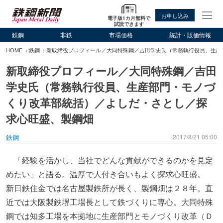
お申し込み
電子版1カ月無料で
試読できます
鉄鋼
非鉄
市場価格
統計・販価情報
HOME
鉄鋼
新取締役プロフィール／大同特殊鋼／吉田学史氏（常務執行役員、生産
新取締役プロフィール／大同特殊鋼／吉田
学史氏（常務執行役員、生産部門・モノづ
くり改革部統括）／よしだ・さとし／探
求心旺盛、製鋼畑
鉄鋼
2017/8/21 05:00
「経験を活かし、当社でどんな貢献ができるのかを見定
めたい」と語る。温厚で人付き合いもよく探求心旺盛。
新日鉄住金では名古屋製鉄所が長く、製鋼畑は２８年。直
近では大阪製鉄堺工場長として鉄づくりに専心。大同特殊
鋼では知多工場を本拠地に生産部門とモノづくり改革（Ｄ