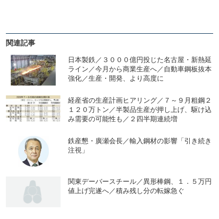
関連記事
日本製鉄／３０００億円投じた名古屋・新熱延
ライン／今月から商業生産へ／自動車鋼板抜本
強化／生産・開発、より高度に
経産省の生産計画ヒアリング／７～９月粗鋼２
１２０万トン／半製品生産が押し上げ、駆け込
み需要の可能性も／２四半期連続増
鉄産懇・廣瀬会長／輸入鋼材の影響「引き続き
注視」
関東デーバースチール／異形棒鋼、１．５万円
値上げ完遂へ／積み残し分の転嫁急ぐ