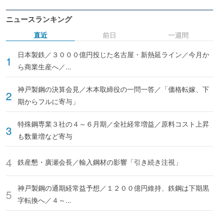
ニュースランキング
直近
前日
一週間
日本製鉄／３０００億円投じた名古屋・新熱延ライン／今月か
ら商業生産へ／...
神戸製鋼の決算会見／木本取締役の一問一答／「価格転嫁、下
期からフルに寄与」
特殊鋼専業３社の４～６月期／全社経常増益／原料コスト上昇
も数量増など寄与
鉄産懇・廣瀬会長／輸入鋼材の影響「引き続き注視」
神戸製鋼の通期経常益予想／１２００億円維持、鉄鋼は下期黒
字転換へ／４～...