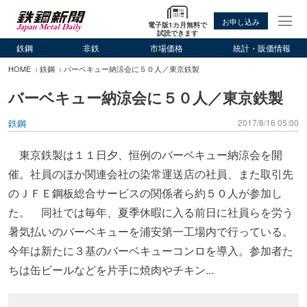
お申し込み
電子版1カ月無料で
試読できます
鉄鋼
非鉄
市場価格
統計・販価情報
HOME
鉄鋼
バーベキュー納涼会に５０人／東京鉄製
バーベキュー納涼会に５０人／東京鉄製
鉄鋼
2017/8/16 05:00
東京鉄製は１１日夕、恒例のバーベキュー納涼会を開
催。社員のほか関連会社の染常運送店の社員、また取引先
のＪＦＥ鋼板総合サービスの関係者ら約５０人が参加し
た。 同社では毎年、夏季休暇に入る前日に社員らを労う
暑気払いのバーベキューを浦安第一工場内で行っている。
今年は新たに３基のバーベキューコンロを導入。参加者た
ちは缶ビールなどを片手に焼肉やチキン...