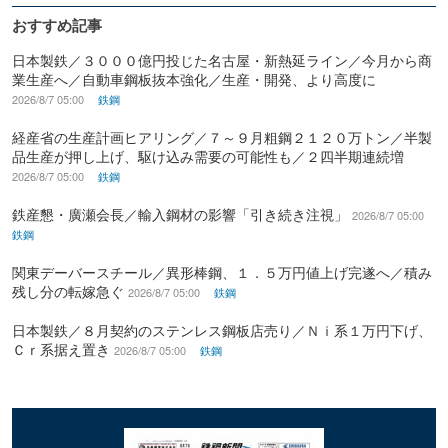
おすすめ記事
日本製鉄／３０００億円投じた名古屋・新熱延ライン／今月から商
業生産へ／自動車鋼板抜本強化／生産・開発、より高度に
2026/8/7 05:00
鉄鋼
経産省の生産計画ヒアリング／７～９月粗鋼２１２０万トン／半製
品生産が押し上げ、駆け込み需要の可能性も／２四半期連続増
2026/8/7 05:00
鉄鋼
鉄産懇・廣瀬会長／輸入鋼材の影響「引き続き注視」
2026/8/7 05:00
鉄鋼
関東デーバースチール／異形棒鋼、１．５万円値上げ完遂へ／積み
残し分の転嫁急ぐ
2026/8/7 05:00
鉄鋼
日本製鉄／８月契約のステンレス鋼板店売り／Ｎｉ系１万円下げ、
Ｃｒ系据え置き
2026/8/7 05:00
鉄鋼