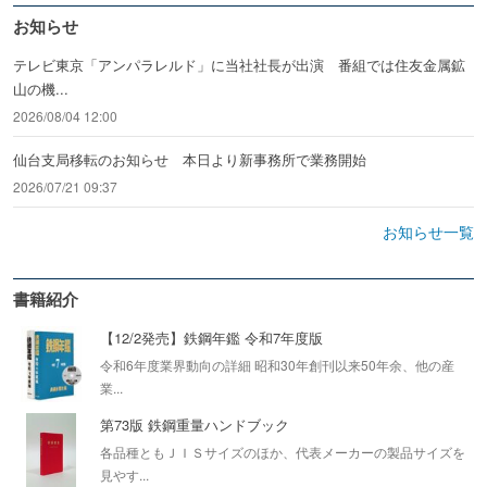
お知らせ
テレビ東京「アンパラレルド」に当社社長が出演 番組では住友金属鉱
山の機...
2026/08/04 12:00
仙台支局移転のお知らせ 本日より新事務所で業務開始
2026/07/21 09:37
お知らせ一覧
書籍紹介
【12/2発売】鉄鋼年鑑 令和7年度版
令和6年度業界動向の詳細 昭和30年創刊以来50年余、他の産
業...
第73版 鉄鋼重量ハンドブック
各品種ともＪＩＳサイズのほか、代表メーカーの製品サイズを
見やす...