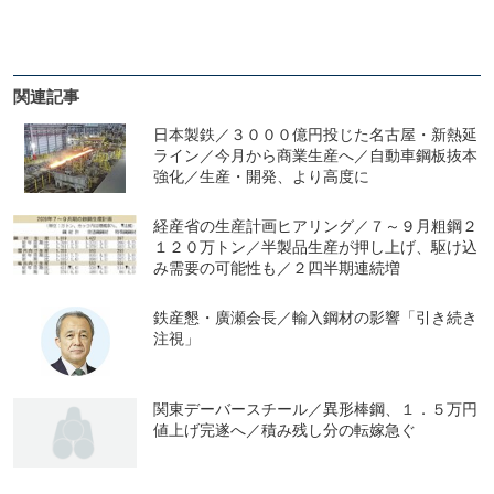
関連記事
日本製鉄／３０００億円投じた名古屋・新熱延
ライン／今月から商業生産へ／自動車鋼板抜本
強化／生産・開発、より高度に
経産省の生産計画ヒアリング／７～９月粗鋼２
１２０万トン／半製品生産が押し上げ、駆け込
み需要の可能性も／２四半期連続増
鉄産懇・廣瀬会長／輸入鋼材の影響「引き続き
注視」
関東デーバースチール／異形棒鋼、１．５万円
値上げ完遂へ／積み残し分の転嫁急ぐ