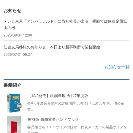
お知らせ
テレビ東京「アンパラレルド」に当社社長が出演 番組では住友金属鉱
山の機...
2026/08/04 12:00
仙台支局移転のお知らせ 本日より新事務所で業務開始
2026/07/21 09:37
お知らせ一覧
書籍紹介
【12/2発売】鉄鋼年鑑 令和7年度版
令和6年度業界動向の詳細 昭和30年創刊以来50年余、他の産
業...
第73版 鉄鋼重量ハンドブック
各品種ともＪＩＳサイズのほか、代表メーカーの製品サイズを
見やす...