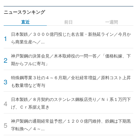
ニュースランキング
直近
前日
一週間
日本製鉄／３０００億円投じた名古屋・新熱延ライン／今月か
ら商業生産へ／...
神戸製鋼の決算会見／木本取締役の一問一答／「価格転嫁、下
期からフルに寄与」
特殊鋼専業３社の４～６月期／全社経常増益／原料コスト上昇
も数量増など寄与
日本製鉄／８月契約のステンレス鋼板店売り／Ｎｉ系１万円下
げ、Ｃｒ系据え置き
神戸製鋼の通期経常益予想／１２００億円維持、鉄鋼は下期黒
字転換へ／４～...