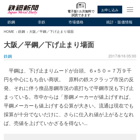
お申し込み
電子版1カ月無料で
試読できます
鉄鋼
非鉄
市場価格
統計・販価情報
HOME
鉄鋼
大阪／平鋼／下げ止まり場面
大阪／平鋼／下げ止まり場面
鉄鋼
2017/8/16 05:00
平鋼は、下げ止まりムードが台頭。６×５０＝７万９千
円を中心にもち合い商状。 原料の鉄スクラップ市況の反
発、それに伴う僚品形鋼市況の底打ちで平鋼市況も下げ止
まっている。市中からは「形鋼メーカーが値上げすれば、
平鋼メーカーも値上げする公算が大きい。流通は現在でも
採算が十分でないだけに、さらに仕入れ値が上がるとなれ
ば、売値を上げていかざるを得ない...