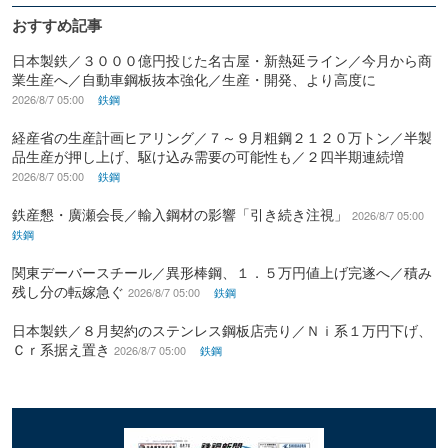
おすすめ記事
日本製鉄／３０００億円投じた名古屋・新熱延ライン／今月から商
業生産へ／自動車鋼板抜本強化／生産・開発、より高度に
2026/8/7 05:00
鉄鋼
経産省の生産計画ヒアリング／７～９月粗鋼２１２０万トン／半製
品生産が押し上げ、駆け込み需要の可能性も／２四半期連続増
2026/8/7 05:00
鉄鋼
鉄産懇・廣瀬会長／輸入鋼材の影響「引き続き注視」
2026/8/7 05:00
鉄鋼
関東デーバースチール／異形棒鋼、１．５万円値上げ完遂へ／積み
残し分の転嫁急ぐ
2026/8/7 05:00
鉄鋼
日本製鉄／８月契約のステンレス鋼板店売り／Ｎｉ系１万円下げ、
Ｃｒ系据え置き
2026/8/7 05:00
鉄鋼