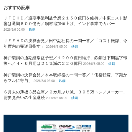
おすすめ記事
ＪＦＥＨＤ／通期事業利益予想２１５０億円を維持／中東コスト影
響は通期６００億円／鋼材追加値上げ、インド事業でカバー
2026/8/6 05:00
鉄鋼
ＪＦＥＨＤの決算会見／田中副社長の一問一答／「コスト転嫁、今
年度内の完遂目指す」
2026/8/6 05:00
鉄鋼
神戸製鋼の通期経常益予想／１２００億円維持、鉄鋼は下期黒字転
換へ／４～６月期は２１％減の２２６億円
2026/8/6 05:00
鉄鋼
神戸製鋼の決算会見／木本取締役の一問一答／「価格転嫁、下期か
らフルに寄与」
2026/8/6 05:00
鉄鋼
６月末の薄板３品在庫／２カ月ぶり減、３９５万トン／メーカー、
需要見合いの生産継続
2026/8/6 05:00
鉄鋼