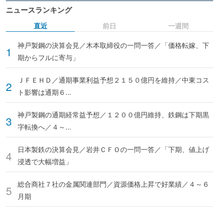
ニュースランキング
直近
前日
一週間
神戸製鋼の決算会見／木本取締役の一問一答／「価格転嫁、下
期からフルに寄与」
ＪＦＥＨＤ／通期事業利益予想２１５０億円を維持／中東コス
ト影響は通期６...
神戸製鋼の通期経常益予想／１２００億円維持、鉄鋼は下期黒
字転換へ／４～...
日本製鉄の決算会見／岩井ＣＦＯの一問一答／「下期、値上げ
浸透で大幅増益」
総合商社７社の金属関連部門／資源価格上昇で好業績／４～６
月期