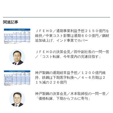
関連記事
ＪＦＥＨＤ／通期事業利益予想２１５０億円を
維持／中東コスト影響は通期６００億円／鋼材
追加値上げ、インド事業でカバー
ＪＦＥＨＤの決算会見／田中副社長の一問一答
／「コスト転嫁、今年度内の完遂目指す」
神戸製鋼の通期経常益予想／１２００億円維
持、鉄鋼は下期黒字転換へ／４～６月期は２
１％減の２２６億円
神戸製鋼の決算会見／木本取締役の一問一答／
「価格転嫁、下期からフルに寄与」