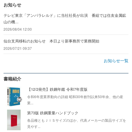
お知らせ
テレビ東京「アンパラレルド」に当社社長が出演 番組では住友金属鉱
山の機...
2026/08/04 12:00
仙台支局移転のお知らせ 本日より新事務所で業務開始
2026/07/21 09:37
お知らせ一覧
書籍紹介
【12/2発売】鉄鋼年鑑 令和7年度版
令和6年度業界動向の詳細 昭和30年創刊以来50年余、他の産
業...
第73版 鉄鋼重量ハンドブック
各品種ともＪＩＳサイズのほか、代表メーカーの製品サイズを
見やす...