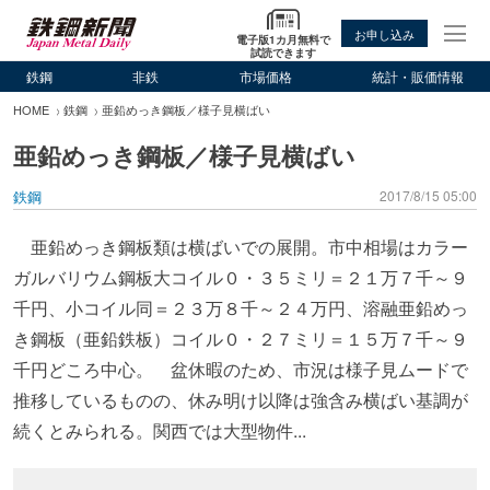
お申し込み
電子版1カ月無料で
試読できます
鉄鋼
非鉄
市場価格
統計・販価情報
HOME
鉄鋼
亜鉛めっき鋼板／様子見横ばい
亜鉛めっき鋼板／様子見横ばい
鉄鋼
2017/8/15 05:00
亜鉛めっき鋼板類は横ばいでの展開。市中相場はカラー
ガルバリウム鋼板大コイル０・３５ミリ＝２１万７千～９
千円、小コイル同＝２３万８千～２４万円、溶融亜鉛めっ
き鋼板（亜鉛鉄板）コイル０・２７ミリ＝１５万７千～９
千円どころ中心。 盆休暇のため、市況は様子見ムードで
推移しているものの、休み明け以降は強含み横ばい基調が
続くとみられる。関西では大型物件...