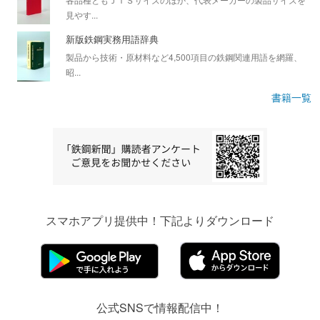
見やす...
新版鉄鋼実務用語辞典
製品から技術・原材料など4,500項目の鉄鋼関連用語を網羅、
昭...
書籍一覧
スマホアプリ提供中！下記よりダウンロード
公式SNSで情報配信中！