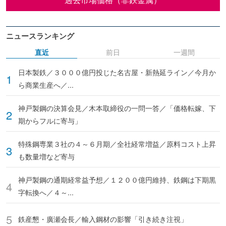
ニュースランキング
直近
前日
一週間
日本製鉄／３０００億円投じた名古屋・新熱延ライン／今月か
ら商業生産へ／...
神戸製鋼の決算会見／木本取締役の一問一答／「価格転嫁、下
期からフルに寄与」
特殊鋼専業３社の４～６月期／全社経常増益／原料コスト上昇
も数量増など寄与
神戸製鋼の通期経常益予想／１２００億円維持、鉄鋼は下期黒
字転換へ／４～...
鉄産懇・廣瀬会長／輸入鋼材の影響「引き続き注視」