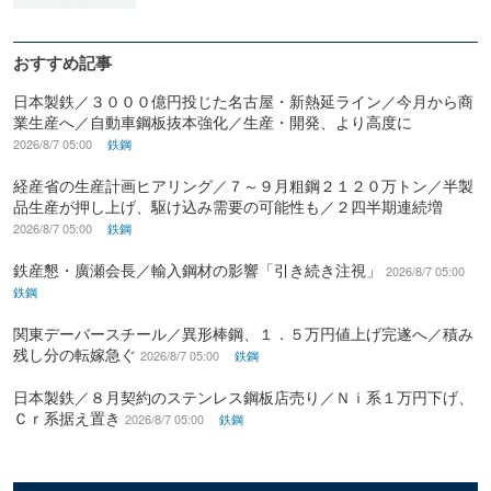
おすすめ記事
日本製鉄／３０００億円投じた名古屋・新熱延ライン／今月から商
業生産へ／自動車鋼板抜本強化／生産・開発、より高度に
2026/8/7 05:00
鉄鋼
経産省の生産計画ヒアリング／７～９月粗鋼２１２０万トン／半製
品生産が押し上げ、駆け込み需要の可能性も／２四半期連続増
2026/8/7 05:00
鉄鋼
鉄産懇・廣瀬会長／輸入鋼材の影響「引き続き注視」
2026/8/7 05:00
鉄鋼
関東デーバースチール／異形棒鋼、１．５万円値上げ完遂へ／積み
残し分の転嫁急ぐ
2026/8/7 05:00
鉄鋼
日本製鉄／８月契約のステンレス鋼板店売り／Ｎｉ系１万円下げ、
Ｃｒ系据え置き
2026/8/7 05:00
鉄鋼