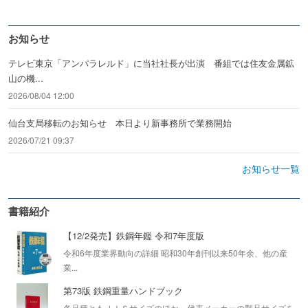
お知らせ
テレビ東京「アンパラレルド」に当社社長が出演 番組では住友金属鉱
山の機...
2026/08/04 12:00
仙台支局移転のお知らせ 本日より新事務所で業務開始
2026/07/21 09:37
お知らせ一覧
書籍紹介
【12/2発売】鉄鋼年鑑 令和7年度版
令和6年度業界動向の詳細 昭和30年創刊以来50年余、他の産
業...
第73版 鉄鋼重量ハンドブック
各品種ともＪＩＳサイズのほか、代表メーカーの製品サイズを