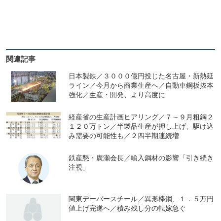
関連記事
日本製鉄／３０００億円投じた名古屋・新熱延
ライン／今月から商業生産へ／自動車鋼板抜本
強化／生産・開発、より高度に
経産省の生産計画ヒアリング／７～９月粗鋼２
１２０万トン／半製品生産が押し上げ、駆け込
み需要の可能性も／２四半期連続増
鉄産懇・廣瀬会長／輸入鋼材の影響「引き続き
注視」
関東デーバースチール／異形棒鋼、１．５万円
値上げ完遂へ／積み残し分の転嫁急ぐ