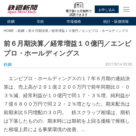
お申し込み
電子版1カ月無料で
試読できます
鉄鋼
非鉄
市場価格
統計・販価情報
HOME
鉄鋼
前６月期決算／経常増益１０億円／エンビプロ・ホールディングス
前６月期決算／経常増益１０億円／エンビ
プロ・ホールディングス
鉄鋼
2017/8/14 05:00
エンビプロ・ホールディングスの１７年６月期の連結決
算は、売上高が２９１億２２００万円で前年同期比０・０
３％減、経常利益が１０億円で同１７・３％増、純利益が
７億６８００万円で同２２・２％増となった。期末配当は
前期末比５円増配の３０円。 鉄スクラップ相場は、期初
は下落したものの、期末時には期初を上回る価格で推移し
た相場上昇による事業環境の改善、...