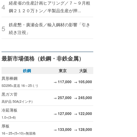
経産省の生産計画ヒアリング／７～９月粗
鋼２１２０万トン／半製品生産が押...
鉄産懇・廣瀬会長／輸入鋼材の影響「引き
続き注視」
最新市場価格（鉄鋼・非鉄金属）
鉄鋼
東京
大阪
異形棒鋼
117,000
105,000
→
→
SD295=直送 16～25ミリ
黒ガス管
257,000
245,000
→
→
高炉品 50A(2インチ)
冷延薄板
127,000
122,000
→
→
1.0×(3×6)
厚板
133,000
128,000
→
→
16～25×(5×10)=無規格