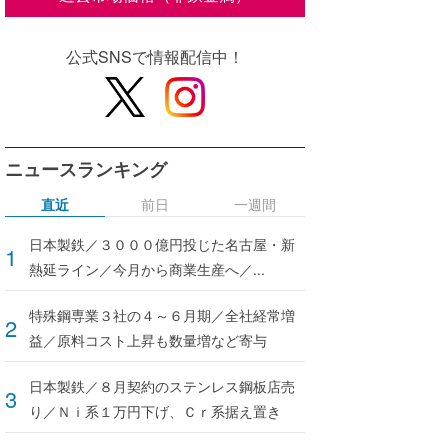
公式SNSで情報配信中！
ニュースランキング
直近
前日
一週間
日本製鉄／３０００億円投じた名古屋・新
熱延ライン／今月から商業生産へ／...
特殊鋼専業３社の４～６月期／全社経常増
益／原料コスト上昇も数量増など寄与
日本製鉄／８月契約のステンレス鋼板店売
り／Ｎｉ系１万円下げ、Ｃｒ系据え置き