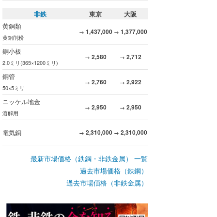
非鉄
東京
大阪
黄銅類
1,437,000
1,377,000
→
→
黄銅削粉
銅小板
2,580
2,712
→
→
2.0ミリ(365×1200ミリ)
銅管
2,760
2,922
→
→
50×5ミリ
ニッケル地金
2,950
2,950
→
→
溶解用
電気銅
2,310,000
2,310,000
→
→
最新市場価格（鉄鋼・非鉄金属） 一覧
過去市場価格（鉄鋼）
過去市場価格（非鉄金属）