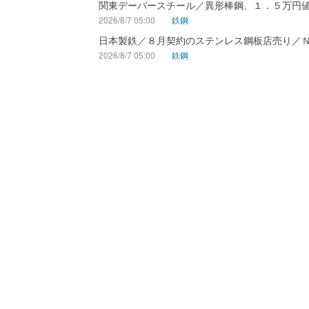
関東デーバースチール／異形棒鋼、１．５万円
2026/8/7 05:00
鉄鋼
日本製鉄／８月契約のステンレス鋼板店売り／
2026/8/7 05:00
鉄鋼