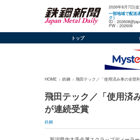
2026年8月7日(金
一部地域で配送
ク）
ID：202608@japa
PW：202608
トップ
HOME
鉄鋼
飛田テック／「使用済み車の全部
飛田テック／「使用済
が連続受賞
鉄鋼
新潟県内大手金属スクラップディーラー