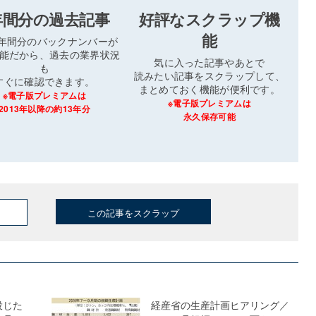
年間分の過去記事
好評なスクラップ機
能
3年間分のバックナンバーが
能だから、過去の業界状況
気に入った記事やあとで
も
読みたい記事をスクラップして、
すぐに確認できます。
まとめておく機能が便利です。
※電子版プレミアムは
※電子版プレミアムは
2013年以降の約13年分
永久保存可能
この記事をスクラップ
投じた
経産省の生産計画ヒアリング／