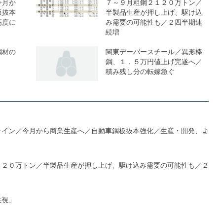
今月か
７～９月粗鋼２１２０万トン／
板抜本
半製品生産が押し上げ、駆け込
高度に
み需要の可能性も／２四半期連
続増
鋼材の
関東デーバースチール／異形棒
鋼、１．５万円値上げ完遂へ／
積み残し分の転嫁急ぐ
ライン／今月から商業生産へ／自動車鋼板抜本強化／生産・開発、よ
１２０万トン／半製品生産が押し上げ、駆け込み需要の可能性も／２
注視」