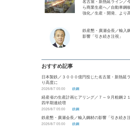
名古屋・新熱延ライン／
ら商業生産へ／自動車鋼
強化／生産・開発、より
鉄産懇・廣瀬会長／輸入
影響「引き続き注視」
おすすめ記事
日本製鉄／３０００億円投じた名古屋・新熱延
り高度に
2026/8/7 05:00
鉄鋼
経産省の生産計画ヒアリング／７～９月粗鋼２
四半期連続増
2026/8/7 05:00
鉄鋼
鉄産懇・廣瀬会長／輸入鋼材の影響「引き続き
2026/8/7 05:00
鉄鋼