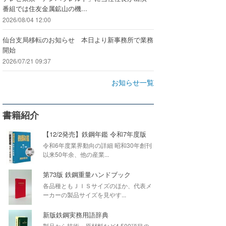
番組では住友金属鉱山の機...
2026/08/04 12:00
仙台支局移転のお知らせ 本日より新事務所で業務
開始
2026/07/21 09:37
お知らせ一覧
書籍紹介
【12/2発売】鉄鋼年鑑 令和7年度版
令和6年度業界動向の詳細 昭和30年創刊
以来50年余、他の産業...
第73版 鉄鋼重量ハンドブック
各品種ともＪＩＳサイズのほか、代表メ
ーカーの製品サイズを見やす...
新版鉄鋼実務用語辞典
製品から技術・原材料など4,500項目の