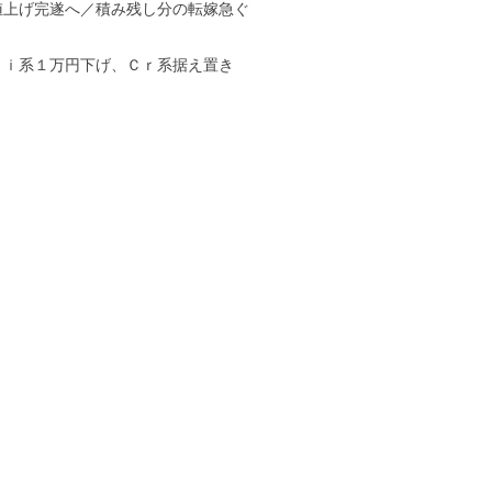
値上げ完遂へ／積み残し分の転嫁急ぐ
Ｎｉ系１万円下げ、Ｃｒ系据え置き