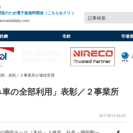
)
遅延のため電子版無料開放（こちらをクリッ
記事検索
nmetaldaily.com
鉄鋼
非鉄
市場
利用」表彰／２事業所が連続受賞
み車の全部利用」表彰／２事業所
2017/8/14 05:00
の飛田テック（本社・上越市、社長・飛田剛一