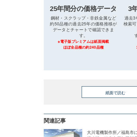
25年間分の価格データ
3
鋼材・スクラップ・非鉄金属など
過去
約50品種の過去25年の価格推移が
検索可
データとチャートで確認できま
す。
※電子版プレミアムは紙面掲載
ほぼ全品種の約240品種
紙面で読む
関連記事
大川電機製作所／福島市