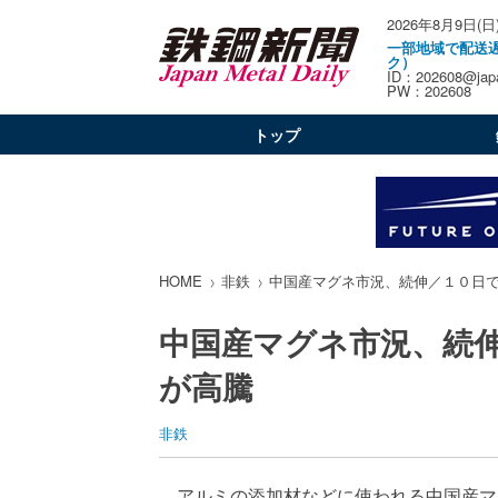
2026年8月9日(日
一部地域で配送
ク）
ID：202608@japa
PW：202608
トップ
HOME
非鉄
中国産マグネ市況、続伸／１０日
中国産マグネ市況、続
が高騰
非鉄
アルミの添加材などに使われる中国産マ