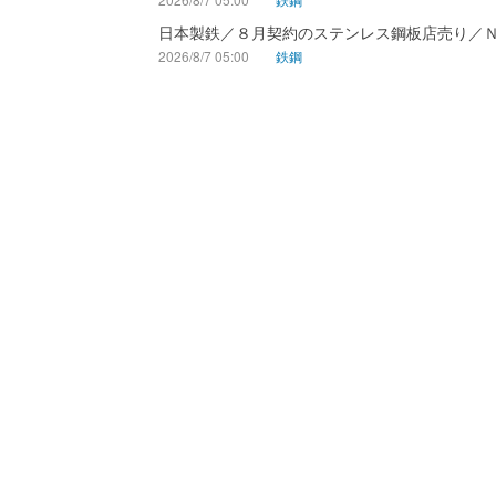
日本製鉄／８月契約のステンレス鋼板店売り／
2026/8/7 05:00
鉄鋼