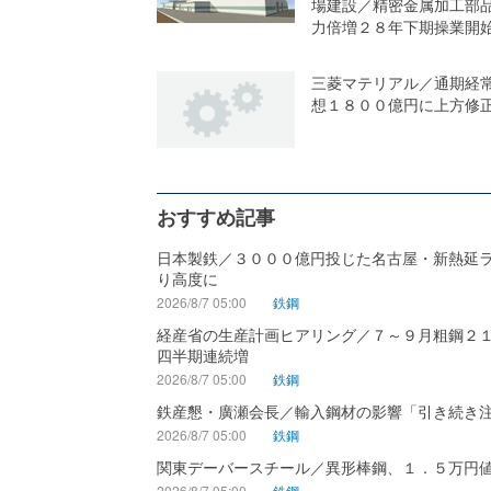
場建設／精密金属加工部
力倍増２８年下期操業開
三菱マテリアル／通期経
想１８００億円に上方修
おすすめ記事
日本製鉄／３０００億円投じた名古屋・新熱延
り高度に
2026/8/7 05:00
鉄鋼
経産省の生産計画ヒアリング／７～９月粗鋼２
四半期連続増
2026/8/7 05:00
鉄鋼
鉄産懇・廣瀬会長／輸入鋼材の影響「引き続き
2026/8/7 05:00
鉄鋼
関東デーバースチール／異形棒鋼、１．５万円
2026/8/7 05:00
鉄鋼