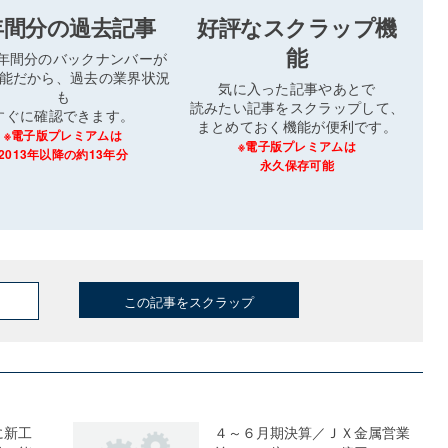
年間分の過去記事
好評なスクラップ機
能
3年間分のバックナンバーが
能だから、過去の業界状況
気に入った記事やあとで
も
読みたい記事をスクラップして、
すぐに確認できます。
まとめておく機能が便利です。
※電子版プレミアムは
※電子版プレミアムは
2013年以降の約13年分
永久保存可能
この記事をスクラップ
に新工
４～６月期決算／ＪＸ金属営業