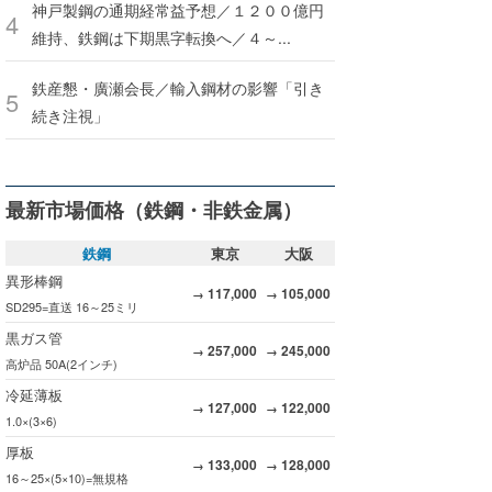
神戸製鋼の通期経常益予想／１２００億円
維持、鉄鋼は下期黒字転換へ／４～...
鉄産懇・廣瀬会長／輸入鋼材の影響「引き
続き注視」
最新市場価格（鉄鋼・非鉄金属）
鉄鋼
東京
大阪
異形棒鋼
117,000
105,000
→
→
SD295=直送 16～25ミリ
黒ガス管
257,000
245,000
→
→
高炉品 50A(2インチ)
冷延薄板
127,000
122,000
→
→
1.0×(3×6)
厚板
133,000
128,000
→
→
16～25×(5×10)=無規格