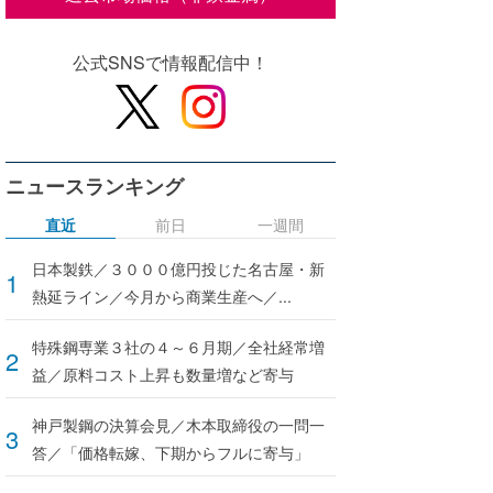
公式SNSで情報配信中！
ニュースランキング
直近
前日
一週間
日本製鉄／３０００億円投じた名古屋・新
熱延ライン／今月から商業生産へ／...
特殊鋼専業３社の４～６月期／全社経常増
益／原料コスト上昇も数量増など寄与
神戸製鋼の決算会見／木本取締役の一問一
答／「価格転嫁、下期からフルに寄与」