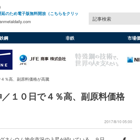
)
遅延のため電子版無料開放（こちらをクリッ
記事検索
nmetaldaily.com
鉄鋼
非鉄
市場
で４％高、副原料価格が高騰
伸／１０日で４％高、副原料価格
2017/8/10 05:00
グネシウム地金市況の上昇が続いている。９日