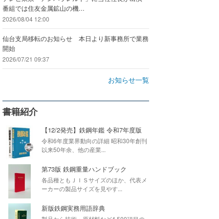
番組では住友金属鉱山の機...
2026/08/04 12:00
仙台支局移転のお知らせ 本日より新事務所で業務
開始
2026/07/21 09:37
お知らせ一覧
書籍紹介
【12/2発売】鉄鋼年鑑 令和7年度版
令和6年度業界動向の詳細 昭和30年創刊
以来50年余、他の産業...
第73版 鉄鋼重量ハンドブック
各品種ともＪＩＳサイズのほか、代表メ
ーカーの製品サイズを見やす...
新版鉄鋼実務用語辞典
製品から技術・原材料など4,500項目の