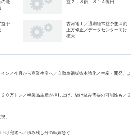
品の能
益２．８倍、８１４億円
始
常益予
古河電工／通期経常益予想４割
正
上方修正／データセンター向け
拡大
ライン／今月から商業生産へ／自動車鋼板抜本強化／生産・開発、よ
１２０万トン／半製品生産が押し上げ、駆け込み需要の可能性も／２
注視」
値上げ完遂へ／積み残し分の転嫁急ぐ