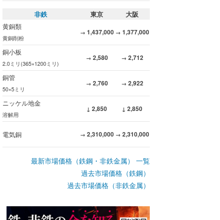
非鉄
東京
大阪
黄銅類
1,437,000
1,377,000
→
→
黄銅削粉
銅小板
2,580
2,712
→
→
2.0ミリ(365×1200ミリ)
銅管
2,760
2,922
→
→
50×5ミリ
ニッケル地金
2,850
2,850
↓
↓
溶解用
電気銅
2,310,000
2,310,000
→
→
最新市場価格（鉄鋼・非鉄金属） 一覧
過去市場価格（鉄鋼）
過去市場価格（非鉄金属）