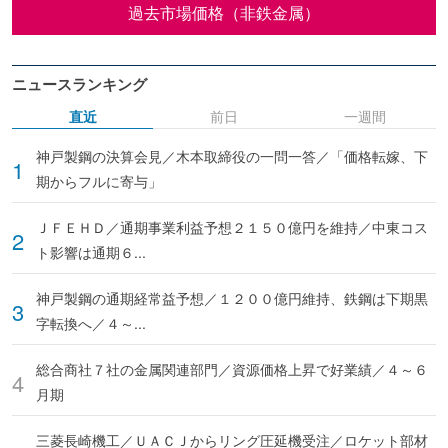
過去市場価格（非鉄金属）
ニュースランキング
直近
前日
一週間
神戸製鋼の決算会見／木本取締役の一問一答／「価格転嫁、下
期からフルに寄与」
ＪＦＥＨＤ／通期事業利益予想２１５０億円を維持／中東コス
ト影響は通期６...
神戸製鋼の通期経常益予想／１２００億円維持、鉄鋼は下期黒
字転換へ／４～...
総合商社７社の金属関連部門／資源価格上昇で好業績／４～６
月期
三菱長崎機工／ＵＡＣＪからリング圧延機受注／ロケット部材