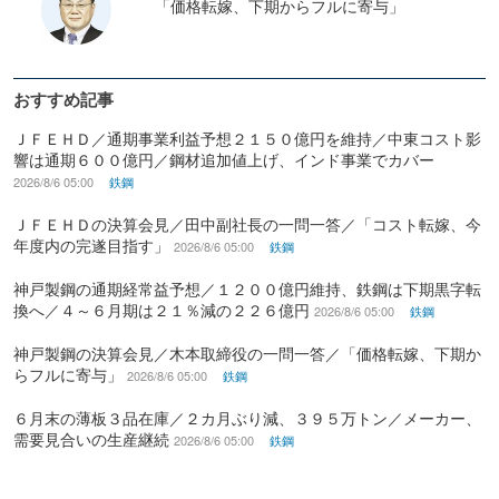
「価格転嫁、下期からフルに寄与」
おすすめ記事
ＪＦＥＨＤ／通期事業利益予想２１５０億円を維持／中東コスト影
響は通期６００億円／鋼材追加値上げ、インド事業でカバー
2026/8/6 05:00
鉄鋼
ＪＦＥＨＤの決算会見／田中副社長の一問一答／「コスト転嫁、今
年度内の完遂目指す」
2026/8/6 05:00
鉄鋼
神戸製鋼の通期経常益予想／１２００億円維持、鉄鋼は下期黒字転
換へ／４～６月期は２１％減の２２６億円
2026/8/6 05:00
鉄鋼
神戸製鋼の決算会見／木本取締役の一問一答／「価格転嫁、下期か
らフルに寄与」
2026/8/6 05:00
鉄鋼
６月末の薄板３品在庫／２カ月ぶり減、３９５万トン／メーカー、
需要見合いの生産継続
2026/8/6 05:00
鉄鋼