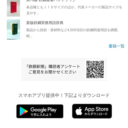
各品種ともＪＩＳサイズのほか、代表メーカーの製品サイズを
見やす...
新版鉄鋼実務用語辞典
製品から技術・原材料など4,500項目の鉄鋼関連用語を網羅、
昭...
書籍一覧
スマホアプリ提供中！下記よりダウンロード