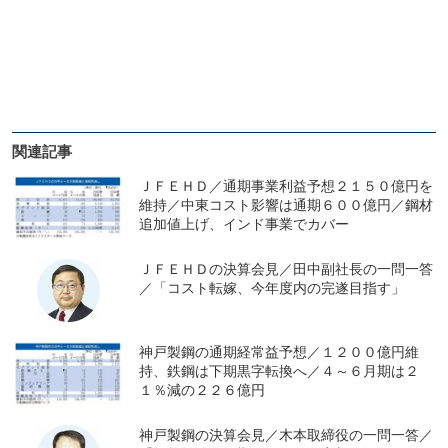
関連記事
ＪＦＥＨＤ／通期事業利益予想２１５０億円を
維持／中東コスト影響は通期６００億円／鋼材
追加値上げ、インド事業でカバー
ＪＦＥＨＤの決算会見／田中副社長の一問一答
／「コスト転嫁、今年度内の完遂目指す」
神戸製鋼の通期経常益予想／１２００億円維
持、鉄鋼は下期黒字転換へ／４～６月期は２
１％減の２２６億円
神戸製鋼の決算会見／木本取締役の一問一答／