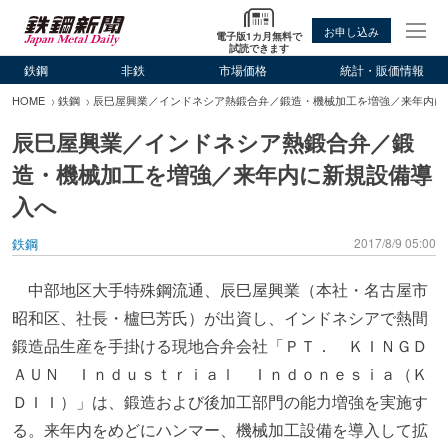
お申し込み
電子版1カ月無料で
試読できます
鉄鋼
非鉄
市場価格
統計・販価情報
HOME
鉄鋼
辰巳屋興業／インドネシア熱鍛合弁／鍛造・機械加工を増強／来年内に
辰巳屋興業／インドネシア熱鍛合弁／鍛
造・機械加工を増強／来年内に新規設備導
入へ
鉄鋼
2017/8/9 05:00
中部地区大手特殊鋼流通、辰巳屋興業（本社・名古屋市
昭和区、社長・櫨巳芳氏）が出資し、インドネシアで熱間
鍛造品生産を手掛ける現地合弁会社「ＰＴ． ＫＩＮＧＤ
ＡＵＮ Ｉｎｄｕｓｔｒｉａｌ Ｉｎｄｏｎｅｓｉａ（Ｋ
ＤＩＩ）」は、鍛造および後加工部門の能力増強を実施す
る。来年内をめどにハンマー、機械加工設備を導入して拡