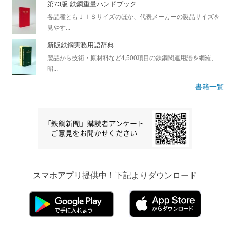
第73版 鉄鋼重量ハンドブック
各品種ともＪＩＳサイズのほか、代表メーカーの製品サイズを
見やす...
新版鉄鋼実務用語辞典
製品から技術・原材料など4,500項目の鉄鋼関連用語を網羅、
昭...
書籍一覧
スマホアプリ提供中！下記よりダウンロード