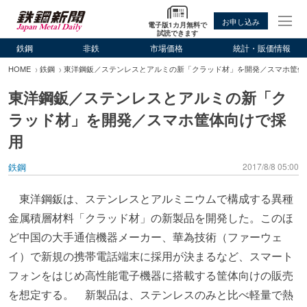
お申し込み
電子版1カ月無料で
試読できます
鉄鋼
非鉄
市場価格
統計・販価情報
HOME
鉄鋼
東洋鋼鈑／ステンレスとアルミの新「クラッド材」を開発／スマホ筐体
東洋鋼鈑／ステンレスとアルミの新「ク
ラッド材」を開発／スマホ筐体向けで採
用
鉄鋼
2017/8/8 05:00
東洋鋼鈑は、ステンレスとアルミニウムで構成する異種
金属積層材料「クラッド材」の新製品を開発した。このほ
ど中国の大手通信機器メーカー、華為技術（ファーウェ
イ）で新規の携帯電話端末に採用が決まるなど、スマート
フォンをはじめ高性能電子機器に搭載する筐体向けの販売
を想定する。 新製品は、ステンレスのみと比べ軽量で熱