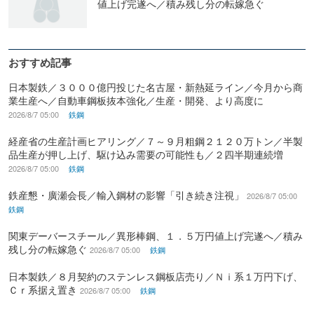
値上げ完遂へ／積み残し分の転嫁急ぐ
おすすめ記事
日本製鉄／３０００億円投じた名古屋・新熱延ライン／今月から商
業生産へ／自動車鋼板抜本強化／生産・開発、より高度に
2026/8/7 05:00
鉄鋼
経産省の生産計画ヒアリング／７～９月粗鋼２１２０万トン／半製
品生産が押し上げ、駆け込み需要の可能性も／２四半期連続増
2026/8/7 05:00
鉄鋼
鉄産懇・廣瀬会長／輸入鋼材の影響「引き続き注視」
2026/8/7 05:00
鉄鋼
関東デーバースチール／異形棒鋼、１．５万円値上げ完遂へ／積み
残し分の転嫁急ぐ
2026/8/7 05:00
鉄鋼
日本製鉄／８月契約のステンレス鋼板店売り／Ｎｉ系１万円下げ、
Ｃｒ系据え置き
2026/8/7 05:00
鉄鋼