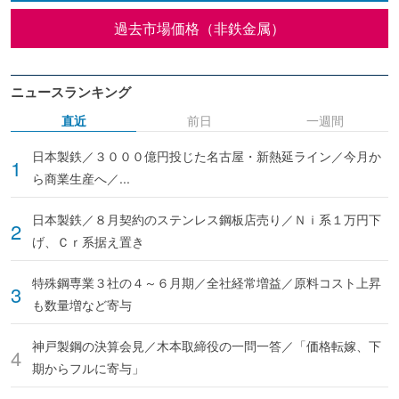
過去市場価格（非鉄金属）
ニュースランキング
直近
前日
一週間
日本製鉄／３０００億円投じた名古屋・新熱延ライン／今月か
ら商業生産へ／...
日本製鉄／８月契約のステンレス鋼板店売り／Ｎｉ系１万円下
げ、Ｃｒ系据え置き
特殊鋼専業３社の４～６月期／全社経常増益／原料コスト上昇
も数量増など寄与
神戸製鋼の決算会見／木本取締役の一問一答／「価格転嫁、下
期からフルに寄与」