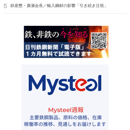
鉄産懇・廣瀬会長／輸入鋼材の影響「引き続き注視」