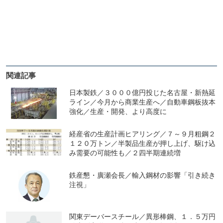
関連記事
日本製鉄／３０００億円投じた名古屋・新熱延
ライン／今月から商業生産へ／自動車鋼板抜本
強化／生産・開発、より高度に
経産省の生産計画ヒアリング／７～９月粗鋼２
１２０万トン／半製品生産が押し上げ、駆け込
み需要の可能性も／２四半期連続増
鉄産懇・廣瀬会長／輸入鋼材の影響「引き続き
注視」
関東デーバースチール／異形棒鋼、１．５万円