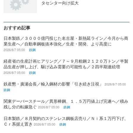
タセンター向け拡大
おすすめ記事
日本製鉄／３０００億円投じた名古屋・新熱延ライン／今月から商
業生産へ／自動車鋼板抜本強化／生産・開発、より高度に
2026/8/7 05:00
鉄鋼
経産省の生産計画ヒアリング／７～９月粗鋼２１２０万トン／半製
品生産が押し上げ、駆け込み需要の可能性も／２四半期連続増
2026/8/7 05:00
鉄鋼
鉄産懇・廣瀬会長／輸入鋼材の影響「引き続き注視」
2026/8/7 05:00
鉄鋼
関東デーバースチール／異形棒鋼、１．５万円値上げ完遂へ／積み
残し分の転嫁急ぐ
2026/8/7 05:00
鉄鋼
日本製鉄／８月契約のステンレス鋼板店売り／Ｎｉ系１万円下げ、
Ｃｒ系据え置き
2026/8/7 05:00
鉄鋼