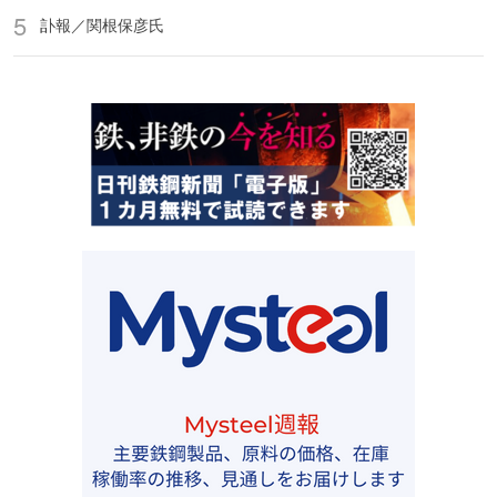
訃報／関根保彦氏