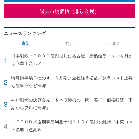
過去市場価格（非鉄金属）
ニュースランキング
直近
前日
一週間
日本製鉄／３０００億円投じた名古屋・新熱延ライン／今月か
ら商業生産へ／...
特殊鋼専業３社の４～６月期／全社経常増益／原料コスト上昇
も数量増など寄与
神戸製鋼の決算会見／木本取締役の一問一答／「価格転嫁、下
期からフルに寄与」
ＪＦＥＨＤ／通期事業利益予想２１５０億円を維持／中東コス
ト影響は通期６...