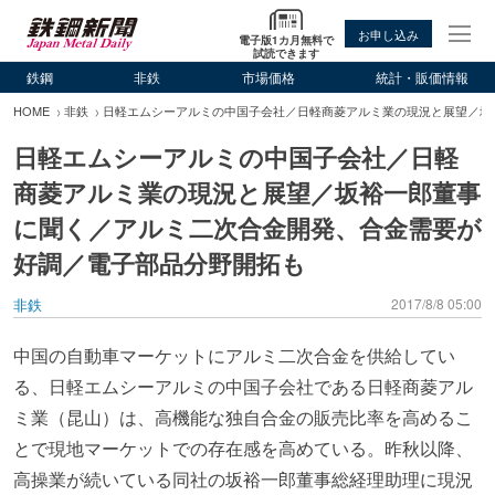
お申し込み
電子版1カ月無料で
試読できます
鉄鋼
非鉄
市場価格
統計・販価情報
HOME
非鉄
日軽エムシーアルミの中国子会社／日軽商菱アルミ業の現況と展望／坂
日軽エムシーアルミの中国子会社／日軽
商菱アルミ業の現況と展望／坂裕一郎董事
に聞く／アルミ二次合金開発、合金需要が
好調／電子部品分野開拓も
非鉄
2017/8/8 05:00
中国の自動車マーケットにアルミ二次合金を供給してい
る、日軽エムシーアルミの中国子会社である日軽商菱アル
ミ業（昆山）は、高機能な独自合金の販売比率を高めるこ
とで現地マーケットでの存在感を高めている。昨秋以降、
高操業が続いている同社の坂裕一郎董事総経理助理に現況