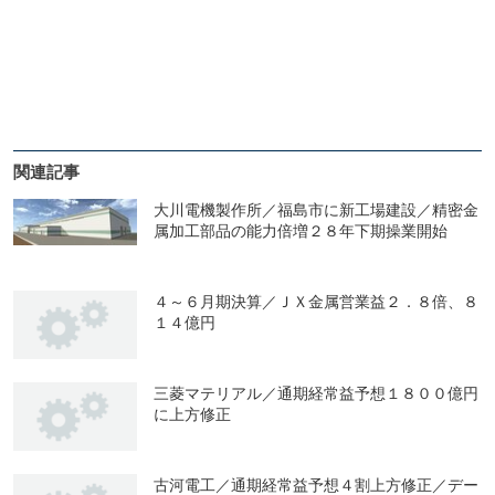
関連記事
大川電機製作所／福島市に新工場建設／精密金
属加工部品の能力倍増２８年下期操業開始
４～６月期決算／ＪＸ金属営業益２．８倍、８
１４億円
三菱マテリアル／通期経常益予想１８００億円
に上方修正
古河電工／通期経常益予想４割上方修正／デー