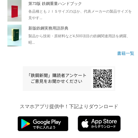
第73版 鉄鋼重量ハンドブック
各品種ともＪＩＳサイズのほか、代表メーカーの製品サイズを
見やす...
新版鉄鋼実務用語辞典
製品から技術・原材料など4,500項目の鉄鋼関連用語を網羅、
昭...
書籍一覧
スマホアプリ提供中！下記よりダウンロード