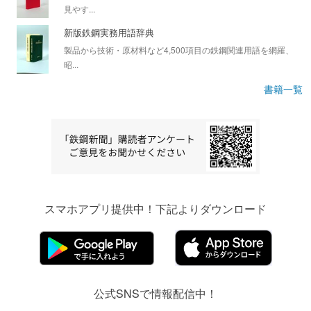
見やす...
新版鉄鋼実務用語辞典
製品から技術・原材料など4,500項目の鉄鋼関連用語を網羅、
昭...
書籍一覧
スマホアプリ提供中！下記よりダウンロード
公式SNSで情報配信中！