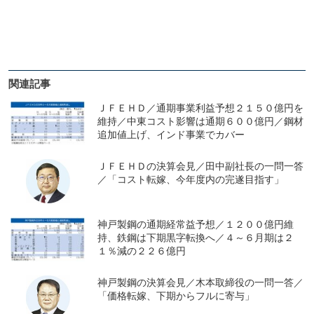
関連記事
ＪＦＥＨＤ／通期事業利益予想２１５０億円を
維持／中東コスト影響は通期６００億円／鋼材
追加値上げ、インド事業でカバー
ＪＦＥＨＤの決算会見／田中副社長の一問一答
／「コスト転嫁、今年度内の完遂目指す」
神戸製鋼の通期経常益予想／１２００億円維
持、鉄鋼は下期黒字転換へ／４～６月期は２
１％減の２２６億円
神戸製鋼の決算会見／木本取締役の一問一答／
「価格転嫁、下期からフルに寄与」