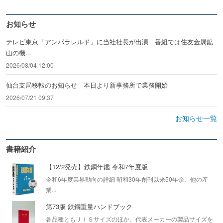
お知らせ
テレビ東京「アンパラレルド」に当社社長が出演 番組では住友金属鉱
山の機...
2026/08/04 12:00
仙台支局移転のお知らせ 本日より新事務所で業務開始
2026/07/21 09:37
お知らせ一覧
書籍紹介
【12/2発売】鉄鋼年鑑 令和7年度版
令和6年度業界動向の詳細 昭和30年創刊以来50年余、他の産
業...
第73版 鉄鋼重量ハンドブック
各品種ともＪＩＳサイズのほか、代表メーカーの製品サイズを