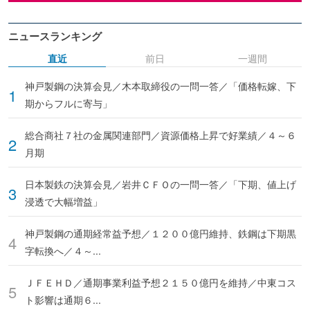
ニュースランキング
直近
前日
一週間
神戸製鋼の決算会見／木本取締役の一問一答／「価格転嫁、下
期からフルに寄与」
総合商社７社の金属関連部門／資源価格上昇で好業績／４～６
月期
日本製鉄の決算会見／岩井ＣＦＯの一問一答／「下期、値上げ
浸透で大幅増益」
神戸製鋼の通期経常益予想／１２００億円維持、鉄鋼は下期黒
字転換へ／４～...
ＪＦＥＨＤ／通期事業利益予想２１５０億円を維持／中東コス
ト影響は通期６...