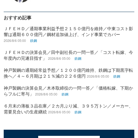
おすすめ記事
ＪＦＥＨＤ／通期事業利益予想２１５０億円を維持／中東コスト影
響は通期６００億円／鋼材追加値上げ、インド事業でカバー
2026/8/6 05:00
鉄鋼
ＪＦＥＨＤの決算会見／田中副社長の一問一答／「コスト転嫁、今
年度内の完遂目指す」
2026/8/6 05:00
鉄鋼
神戸製鋼の通期経常益予想／１２００億円維持、鉄鋼は下期黒字転
換へ／４～６月期は２１％減の２２６億円
2026/8/6 05:00
鉄鋼
神戸製鋼の決算会見／木本取締役の一問一答／「価格転嫁、下期か
らフルに寄与」
2026/8/6 05:00
鉄鋼
６月末の薄板３品在庫／２カ月ぶり減、３９５万トン／メーカー、
需要見合いの生産継続
2026/8/6 05:00
鉄鋼