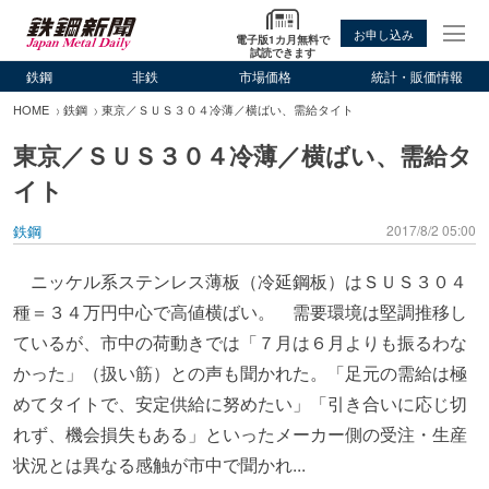
お申し込み
電子版1カ月無料で
試読できます
鉄鋼
非鉄
市場価格
統計・販価情報
HOME
鉄鋼
東京／ＳＵＳ３０４冷薄／横ばい、需給タイト
東京／ＳＵＳ３０４冷薄／横ばい、需給タ
イト
鉄鋼
2017/8/2 05:00
ニッケル系ステンレス薄板（冷延鋼板）はＳＵＳ３０４
種＝３４万円中心で高値横ばい。 需要環境は堅調推移し
ているが、市中の荷動きでは「７月は６月よりも振るわな
かった」（扱い筋）との声も聞かれた。「足元の需給は極
めてタイトで、安定供給に努めたい」「引き合いに応じ切
れず、機会損失もある」といったメーカー側の受注・生産
状況とは異なる感触が市中で聞かれ...