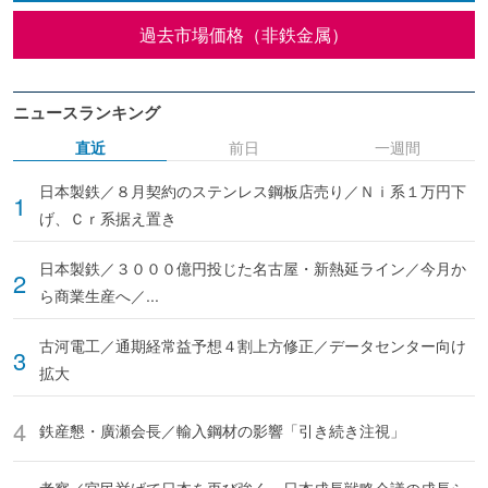
過去市場価格（非鉄金属）
ニュースランキング
直近
前日
一週間
日本製鉄／８月契約のステンレス鋼板店売り／Ｎｉ系１万円下
げ、Ｃｒ系据え置き
日本製鉄／３０００億円投じた名古屋・新熱延ライン／今月か
ら商業生産へ／...
古河電工／通期経常益予想４割上方修正／データセンター向け
拡大
鉄産懇・廣瀬会長／輸入鋼材の影響「引き続き注視」