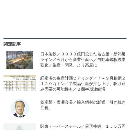
関連記事
日本製鉄／３０００億円投じた名古屋・新熱延
ライン／今月から商業生産へ／自動車鋼板抜本
強化／生産・開発、より高度に
経産省の生産計画ヒアリング／７～９月粗鋼２
１２０万トン／半製品生産が押し上げ、駆け込
み需要の可能性も／２四半期連続増
鉄産懇・廣瀬会長／輸入鋼材の影響「引き続き
注視」
関東デーバースチール／異形棒鋼、１．５万円