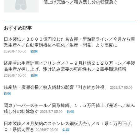
値上げ完遂へ／積み残し分の転嫁急ぐ
おすすめ記事
日本製鉄／３０００億円投じた名古屋・新熱延ライン／今月から商
業生産へ／自動車鋼板抜本強化／生産・開発、より高度に
2026/8/7 05:00
鉄鋼
経産省の生産計画ヒアリング／７～９月粗鋼２１２０万トン／半製
品生産が押し上げ、駆け込み需要の可能性も／２四半期連続増
2026/8/7 05:00
鉄鋼
鉄産懇・廣瀬会長／輸入鋼材の影響「引き続き注視」
2026/8/7 05:00
鉄鋼
関東デーバースチール／異形棒鋼、１．５万円値上げ完遂へ／積み
残し分の転嫁急ぐ
2026/8/7 05:00
鉄鋼
日本製鉄／８月契約のステンレス鋼板店売り／Ｎｉ系１万円下げ、
Ｃｒ系据え置き
2026/8/7 05:00
鉄鋼