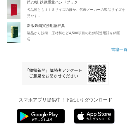
第73版 鉄鋼重量ハンドブック
各品種ともＪＩＳサイズのほか、代表メーカーの製品サイズを
見やす...
新版鉄鋼実務用語辞典
製品から技術・原材料など4,500項目の鉄鋼関連用語を網羅、
昭...
書籍一覧
スマホアプリ提供中！下記よりダウンロード