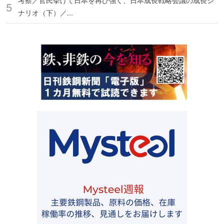
考察／官民挙げて日本を再び強く、日本成長戦略会議の成長シ
ナリオ（下）／...