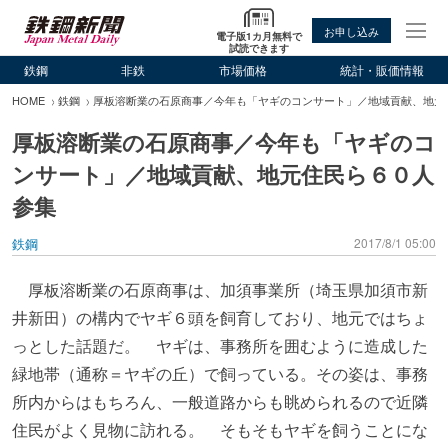
お申し込み
電子版1カ月無料で
試読できます
鉄鋼
非鉄
市場価格
統計・販価情報
HOME
鉄鋼
厚板溶断業の石原商事／今年も「ヤギのコンサート」／地域貢献、地元
厚板溶断業の石原商事／今年も「ヤギのコ
ンサート」／地域貢献、地元住民ら６０人
参集
鉄鋼
2017/8/1 05:00
厚板溶断業の石原商事は、加須事業所（埼玉県加須市新
井新田）の構内でヤギ６頭を飼育しており、地元ではちょ
っとした話題だ。 ヤギは、事務所を囲むように造成した
緑地帯（通称＝ヤギの丘）で飼っている。その姿は、事務
所内からはもちろん、一般道路からも眺められるので近隣
住民がよく見物に訪れる。 そもそもヤギを飼うことにな