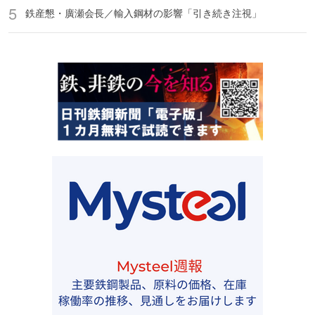
鉄産懇・廣瀬会長／輸入鋼材の影響「引き続き注視」