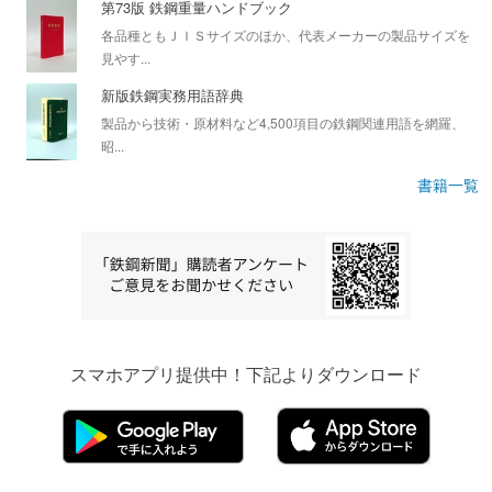
第73版 鉄鋼重量ハンドブック
各品種ともＪＩＳサイズのほか、代表メーカーの製品サイズを
見やす...
新版鉄鋼実務用語辞典
製品から技術・原材料など4,500項目の鉄鋼関連用語を網羅、
昭...
書籍一覧
スマホアプリ提供中！下記よりダウンロード