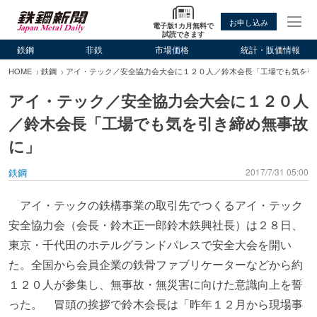
お申し込み
電子版1カ月無料で
試読できます
鉄鋼
非鉄
市場価格
統計・販価情報
HOME
鉄鋼
アイ・テック／安全協力会大会に１２０人／鈴木会長「工場でも気を引
アイ・テック／安全協力会大会に１２０人
／鈴木会長「工場でも気を引き締め無事故
に」
鉄鋼
2017/7/31 05:00
アイ・テックの鉄構事業の取引先でつくるアイ・テック
安全協力会（会長・鈴木正一郎鈴木鉄興社長）は２８日、
東京・千代田のホテルグランドパレスで安全大会を開い
た。全国から会員企業の鉄骨ファブリケーターなどから約
１２０人が参集し、無事故・無災害に向けた意識向上を誓
った。 冒頭の挨拶で鈴木会長は「昨年１２月から現場事