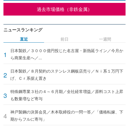
過去市場価格（非鉄金属）
ニュースランキング
直近
前日
一週間
日本製鉄／３０００億円投じた名古屋・新熱延ライン／今月か
ら商業生産へ／...
日本製鉄／８月契約のステンレス鋼板店売り／Ｎｉ系１万円下
げ、Ｃｒ系据え置き
特殊鋼専業３社の４～６月期／全社経常増益／原料コスト上昇
も数量増など寄与
神戸製鋼の決算会見／木本取締役の一問一答／「価格転嫁、下
期からフルに寄与」