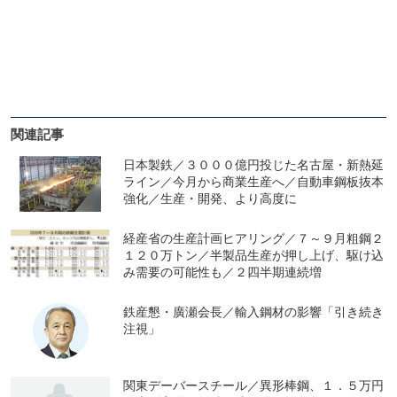
関連記事
日本製鉄／３０００億円投じた名古屋・新熱延
ライン／今月から商業生産へ／自動車鋼板抜本
強化／生産・開発、より高度に
経産省の生産計画ヒアリング／７～９月粗鋼２
１２０万トン／半製品生産が押し上げ、駆け込
み需要の可能性も／２四半期連続増
鉄産懇・廣瀬会長／輸入鋼材の影響「引き続き
注視」
関東デーバースチール／異形棒鋼、１．５万円