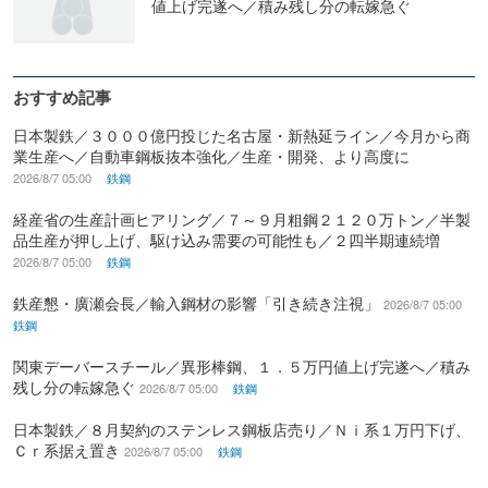
値上げ完遂へ／積み残し分の転嫁急ぐ
おすすめ記事
日本製鉄／３０００億円投じた名古屋・新熱延ライン／今月から商
業生産へ／自動車鋼板抜本強化／生産・開発、より高度に
2026/8/7 05:00
鉄鋼
経産省の生産計画ヒアリング／７～９月粗鋼２１２０万トン／半製
品生産が押し上げ、駆け込み需要の可能性も／２四半期連続増
2026/8/7 05:00
鉄鋼
鉄産懇・廣瀬会長／輸入鋼材の影響「引き続き注視」
2026/8/7 05:00
鉄鋼
関東デーバースチール／異形棒鋼、１．５万円値上げ完遂へ／積み
残し分の転嫁急ぐ
2026/8/7 05:00
鉄鋼
日本製鉄／８月契約のステンレス鋼板店売り／Ｎｉ系１万円下げ、
Ｃｒ系据え置き
2026/8/7 05:00
鉄鋼