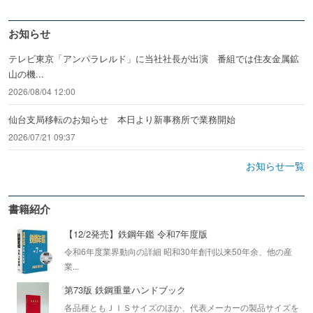
お知らせ
テレビ東京「アンパラレルド」に当社社長が出演 番組では住友金属鉱
山の機...
2026/08/04 12:00
仙台支局移転のお知らせ 本日より新事務所で業務開始
2026/07/21 09:37
お知らせ一覧
書籍紹介
【12/2発売】鉄鋼年鑑 令和7年度版
令和6年度業界動向の詳細 昭和30年創刊以来50年余、他の産
業...
第73版 鉄鋼重量ハンドブック
各品種ともＪＩＳサイズのほか、代表メーカーの製品サイズを