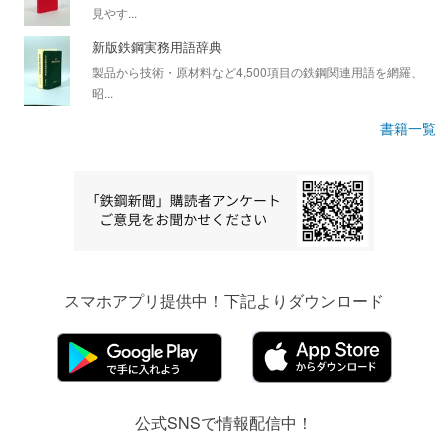
見やす...
新版鉄鋼実務用語辞典
製品から技術・原材料など4,500項目の鉄鋼関連用語を網羅、
昭...
書籍一覧
スマホアプリ提供中！下記よりダウンロード
公式SNSで情報配信中！