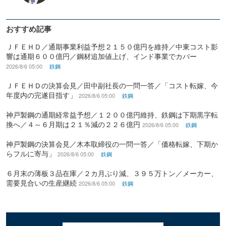
おすすめ記事
ＪＦＥＨＤ／通期事業利益予想２１５０億円を維持／中東コスト影
響は通期６００億円／鋼材追加値上げ、インド事業でカバー
2026/8/6 05:00
鉄鋼
ＪＦＥＨＤの決算会見／田中副社長の一問一答／「コスト転嫁、今
年度内の完遂目指す」
2026/8/6 05:00
鉄鋼
神戸製鋼の通期経常益予想／１２００億円維持、鉄鋼は下期黒字転
換へ／４～６月期は２１％減の２２６億円
2026/8/6 05:00
鉄鋼
神戸製鋼の決算会見／木本取締役の一問一答／「価格転嫁、下期か
らフルに寄与」
2026/8/6 05:00
鉄鋼
６月末の薄板３品在庫／２カ月ぶり減、３９５万トン／メーカー、
需要見合いの生産継続
2026/8/6 05:00
鉄鋼