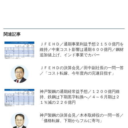
関連記事
ＪＦＥＨＤ／通期事業利益予想２１５０億円を
維持／中東コスト影響は通期６００億円／鋼材
追加値上げ、インド事業でカバー
ＪＦＥＨＤの決算会見／田中副社長の一問一答
／「コスト転嫁、今年度内の完遂目指す」
神戸製鋼の通期経常益予想／１２００億円維
持、鉄鋼は下期黒字転換へ／４～６月期は２
１％減の２２６億円
神戸製鋼の決算会見／木本取締役の一問一答／
「価格転嫁、下期からフルに寄与」