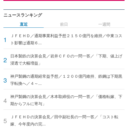
ニュースランキング
直近
前日
一週間
ＪＦＥＨＤ／通期事業利益予想２１５０億円を維持／中東コス
ト影響は通期６...
日本製鉄の決算会見／岩井ＣＦＯの一問一答／「下期、値上げ
浸透で大幅増益」
神戸製鋼の通期経常益予想／１２００億円維持、鉄鋼は下期黒
字転換へ／４～...
神戸製鋼の決算会見／木本取締役の一問一答／「価格転嫁、下
期からフルに寄与」
ＪＦＥＨＤの決算会見／田中副社長の一問一答／「コスト転
嫁、今年度内の完...