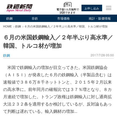
お申し込み
電子版1カ月無料で
試読できます
鉄鋼
非鉄
市場価格
統計・販価情報
HOME
鉄鋼
６月の米国鉄鋼輸入／２年半ぶり高水準／韓国、トルコ材が増加
６月の米国鉄鋼輸入／２年半ぶり高水準／
韓国、トルコ材が増加
鉄鋼
2017/7/28 05:00
米国で鉄鋼輸入の増加が目立ってきた。米国鉄鋼協会
（ＡＩＳＩ）が発表した６月の鉄鋼輸入（半製品含む）は
速報値で３８６万８千ネットトンと、２０１５年２月以来
の高水準に。前年同月の確報比では３７％増となり、８カ
月連続で増加した。トランプ政権は鉄鋼輸入に対し通商拡
大法２３２条を適用するか検討しているが、反対論もあっ
て判断は遅れている。輸入鋼材の増加...