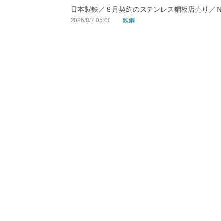
日本製鉄／８月契約のステンレス鋼板店売り／
2026/8/7 05:00
鉄鋼