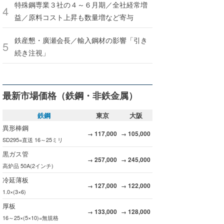
特殊鋼専業３社の４～６月期／全社経常増
益／原料コスト上昇も数量増など寄与
鉄産懇・廣瀬会長／輸入鋼材の影響「引き
続き注視」
最新市場価格（鉄鋼・非鉄金属）
鉄鋼
東京
大阪
異形棒鋼
117,000
105,000
→
→
SD295=直送 16～25ミリ
黒ガス管
257,000
245,000
→
→
高炉品 50A(2インチ)
冷延薄板
127,000
122,000
→
→
1.0×(3×6)
厚板
133,000
128,000
→
→
16～25×(5×10)=無規格