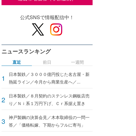
公式SNSで情報配信中！
ニュースランキング
直近
前日
一週間
日本製鉄／３０００億円投じた名古屋・新
熱延ライン／今月から商業生産へ／...
日本製鉄／８月契約のステンレス鋼板店売
り／Ｎｉ系１万円下げ、Ｃｒ系据え置き
神戸製鋼の決算会見／木本取締役の一問一
答／「価格転嫁、下期からフルに寄与」