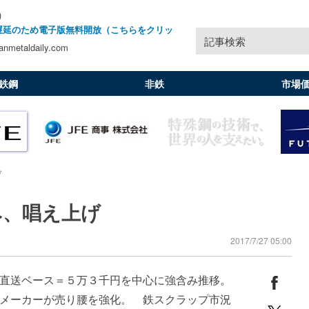
)
遅延のため電子版無料開放（こちらをクリッ
記事検索
nmetaldaily.com
鉄鋼
非鉄
市場
げ
み、唱え上げ
2017/7/27 05:00
直送ベース＝５万３千円を中心に強含み推移。
メーカーが売り腰を強化。 鉄スクラップ市況