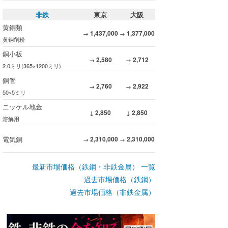
非鉄
東京
大阪
黄銅類
1,437,000
1,377,000
→
→
黄銅削粉
銅小板
2,580
2,712
→
→
2.0ミリ(365×1200ミリ)
銅管
2,760
2,922
→
→
50×5ミリ
ニッケル地金
2,850
2,850
↓
↓
溶解用
電気銅
2,310,000
2,310,000
→
→
最新市場価格（鉄鋼・非鉄金属） 一覧
過去市場価格（鉄鋼）
過去市場価格（非鉄金属）