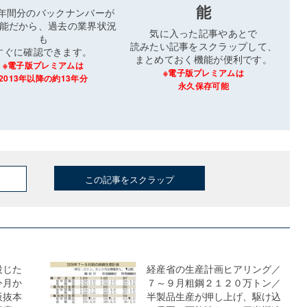
能
3年間分のバックナンバーが
能だから、過去の業界状況
気に入った記事やあとで
も
読みたい記事をスクラップして、
すぐに確認できます。
まとめておく機能が便利です。
※電子版プレミアムは
※電子版プレミアムは
2013年以降の約13年分
永久保存可能
この記事をスクラップ
投じた
経産省の生産計画ヒアリング／
今月か
７～９月粗鋼２１２０万トン／
板抜本
半製品生産が押し上げ、駆け込