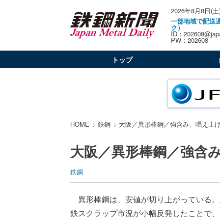
2026年8月8日(土
一部地域で配送
ク）
ID：202608@japa
PW：202608
トップ
HOME
鉄鋼
大阪／異形棒鋼／強含み、唱え上
大阪／異形棒鋼／強含
鉄鋼
異形棒鋼は、安値が切り上がっている。
鉄スクラップ市況が小幅反発したことで、