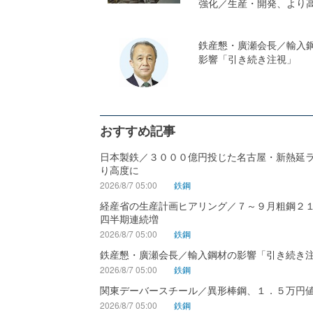
強化／生産・開発、より
鉄産懇・廣瀬会長／輸入
影響「引き続き注視」
おすすめ記事
日本製鉄／３０００億円投じた名古屋・新熱延
り高度に
2026/8/7 05:00
鉄鋼
経産省の生産計画ヒアリング／７～９月粗鋼２
四半期連続増
2026/8/7 05:00
鉄鋼
鉄産懇・廣瀬会長／輸入鋼材の影響「引き続き
2026/8/7 05:00
鉄鋼
関東デーバースチール／異形棒鋼、１．５万円
2026/8/7 05:00
鉄鋼