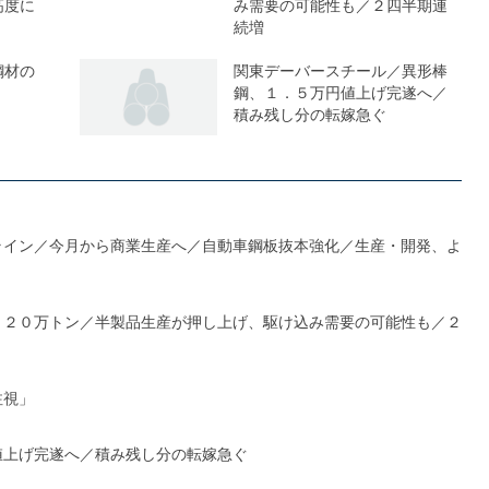
高度に
み需要の可能性も／２四半期連
続増
鋼材の
関東デーバースチール／異形棒
鋼、１．５万円値上げ完遂へ／
積み残し分の転嫁急ぐ
ライン／今月から商業生産へ／自動車鋼板抜本強化／生産・開発、よ
１２０万トン／半製品生産が押し上げ、駆け込み需要の可能性も／２
注視」
値上げ完遂へ／積み残し分の転嫁急ぐ