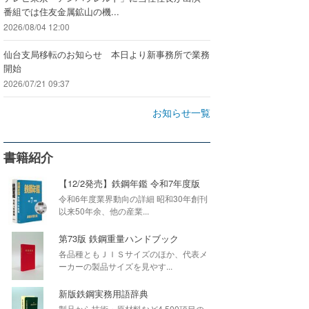
番組では住友金属鉱山の機...
2026/08/04 12:00
仙台支局移転のお知らせ 本日より新事務所で業務
開始
2026/07/21 09:37
お知らせ一覧
書籍紹介
【12/2発売】鉄鋼年鑑 令和7年度版
令和6年度業界動向の詳細 昭和30年創刊
以来50年余、他の産業...
第73版 鉄鋼重量ハンドブック
各品種ともＪＩＳサイズのほか、代表メ
ーカーの製品サイズを見やす...
新版鉄鋼実務用語辞典
製品から技術・原材料など4,500項目の