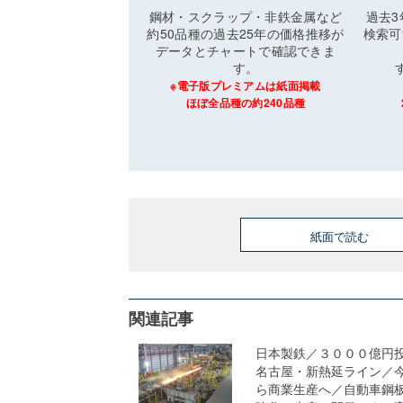
鋼材・スクラップ・非鉄金属など
過去
約50品種の過去25年の価格推移が
検索可
データとチャートで確認できま
す。
※電子版プレミアムは紙面掲載
ほぼ全品種の約240品種
紙面で読む
関連記事
日本製鉄／３０００億円
名古屋・新熱延ライン／
ら商業生産へ／自動車鋼