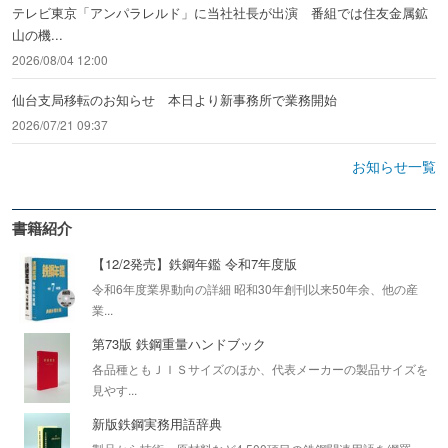
テレビ東京「アンパラレルド」に当社社長が出演 番組では住友金属鉱
山の機...
2026/08/04 12:00
仙台支局移転のお知らせ 本日より新事務所で業務開始
2026/07/21 09:37
お知らせ一覧
書籍紹介
【12/2発売】鉄鋼年鑑 令和7年度版
令和6年度業界動向の詳細 昭和30年創刊以来50年余、他の産
業...
第73版 鉄鋼重量ハンドブック
各品種ともＪＩＳサイズのほか、代表メーカーの製品サイズを
見やす...
新版鉄鋼実務用語辞典