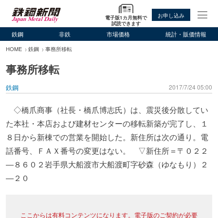
お申し込み
電子版1カ月無料で
試読できます
鉄鋼
非鉄
市場価格
統計・販価情報
HOME
鉄鋼
事務所移転
事務所移転
鉄鋼
2017/7/24 05:00
◇橋爪商事（社長・橋爪博志氏）は、震災後分散してい
た本社・本店および建材センターの移転新築が完了し、１
８日から新棟での営業を開始した。新住所は次の通り。電
話番号、ＦＡＸ番号の変更はない。 ▽新住所＝〒０２２
―８６０２岩手県大船渡市大船渡町字砂森（ゆなもり）２
―２０
ここからは有料コンテンツになります。電子版のご契約が必要