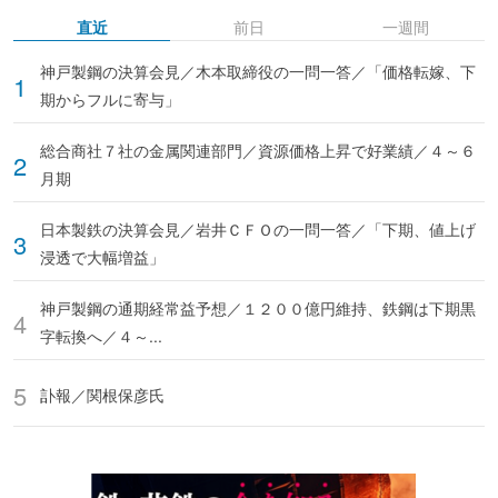
直近
前日
一週間
神戸製鋼の決算会見／木本取締役の一問一答／「価格転嫁、下
期からフルに寄与」
総合商社７社の金属関連部門／資源価格上昇で好業績／４～６
月期
日本製鉄の決算会見／岩井ＣＦＯの一問一答／「下期、値上げ
浸透で大幅増益」
神戸製鋼の通期経常益予想／１２００億円維持、鉄鋼は下期黒
字転換へ／４～...
訃報／関根保彦氏