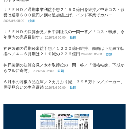
ＪＦＥＨＤ／通期事業利益予想２１５０億円を維持／中東コスト影
響は通期６００億円／鋼材追加値上げ、インド事業でカバー
2026/8/6 05:00
鉄鋼
ＪＦＥＨＤの決算会見／田中副社長の一問一答／「コスト転嫁、今
年度内の完遂目指す」
2026/8/6 05:00
鉄鋼
神戸製鋼の通期経常益予想／１２００億円維持、鉄鋼は下期黒字転
換へ／４～６月期は２１％減の２２６億円
2026/8/6 05:00
鉄鋼
神戸製鋼の決算会見／木本取締役の一問一答／「価格転嫁、下期か
らフルに寄与」
2026/8/6 05:00
鉄鋼
６月末の薄板３品在庫／２カ月ぶり減、３９５万トン／メーカー、
需要見合いの生産継続
2026/8/6 05:00
鉄鋼