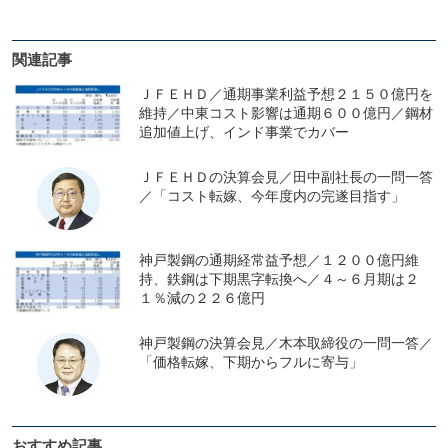
関連記事
ＪＦＥＨＤ／通期事業利益予想２１５０億円を
維持／中東コスト影響は通期６００億円／鋼材
追加値上げ、インド事業でカバー
ＪＦＥＨＤの決算会見／田中副社長の一問一答
／「コスト転嫁、今年度内の完遂目指す」
神戸製鋼の通期経常益予想／１２００億円維
持、鉄鋼は下期黒字転換へ／４～６月期は２
１％減の２２６億円
神戸製鋼の決算会見／木本取締役の一問一答／
「価格転嫁、下期からフルに寄与」
おすすめ記事