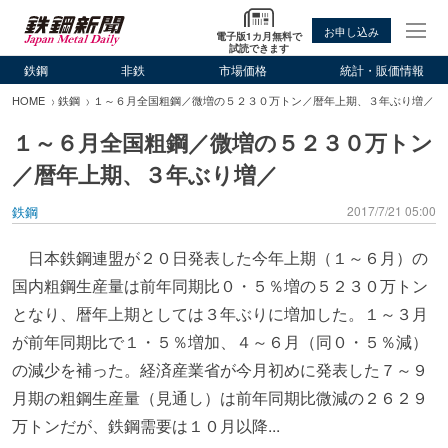
お申し込み
電子版1カ月無料で
試読できます
鉄鋼
非鉄
市場価格
統計・販価情報
HOME
鉄鋼
１～６月全国粗鋼／微増の５２３０万トン／暦年上期、３年ぶり増／
１～６月全国粗鋼／微増の５２３０万トン
／暦年上期、３年ぶり増／
鉄鋼
2017/7/21 05:00
日本鉄鋼連盟が２０日発表した今年上期（１～６月）の
国内粗鋼生産量は前年同期比０・５％増の５２３０万トン
となり、暦年上期としては３年ぶりに増加した。１～３月
が前年同期比で１・５％増加、４～６月（同０・５％減）
の減少を補った。経済産業省が今月初めに発表した７～９
月期の粗鋼生産量（見通し）は前年同期比微減の２６２９
万トンだが、鉄鋼需要は１０月以降...