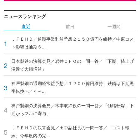
ニュースランキング
直近
前日
一週間
ＪＦＥＨＤ／通期事業利益予想２１５０億円を維持／中東コス
ト影響は通期６...
日本製鉄の決算会見／岩井ＣＦＯの一問一答／「下期、値上げ
浸透で大幅増益」
神戸製鋼の通期経常益予想／１２００億円維持、鉄鋼は下期黒
字転換へ／４～...
神戸製鋼の決算会見／木本取締役の一問一答／「価格転嫁、下
期からフルに寄与」
ＪＦＥＨＤの決算会見／田中副社長の一問一答／「コスト転
嫁、今年度内の完...