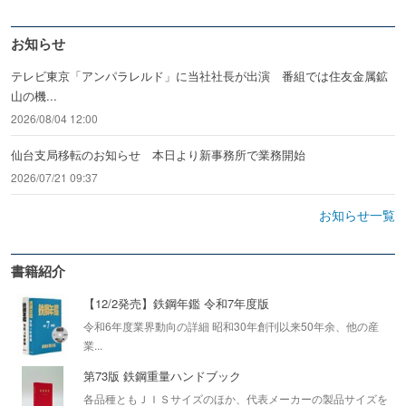
お知らせ
テレビ東京「アンパラレルド」に当社社長が出演 番組では住友金属鉱
山の機...
2026/08/04 12:00
仙台支局移転のお知らせ 本日より新事務所で業務開始
2026/07/21 09:37
お知らせ一覧
書籍紹介
【12/2発売】鉄鋼年鑑 令和7年度版
令和6年度業界動向の詳細 昭和30年創刊以来50年余、他の産
業...
第73版 鉄鋼重量ハンドブック
各品種ともＪＩＳサイズのほか、代表メーカーの製品サイズを