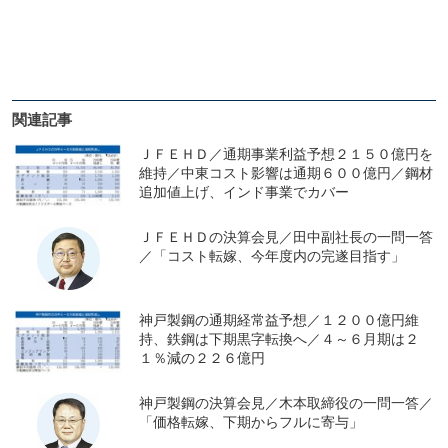
関連記事
ＪＦＥＨＤ／通期事業利益予想２１５０億円を
維持／中東コスト影響は通期６００億円／鋼材
追加値上げ、インド事業でカバー
ＪＦＥＨＤの決算会見／田中副社長の一問一答
／「コスト転嫁、今年度内の完遂目指す」
神戸製鋼の通期経常益予想／１２００億円維
持、鉄鋼は下期黒字転換へ／４～６月期は２
１％減の２２６億円
神戸製鋼の決算会見／木本取締役の一問一答／
「価格転嫁、下期からフルに寄与」