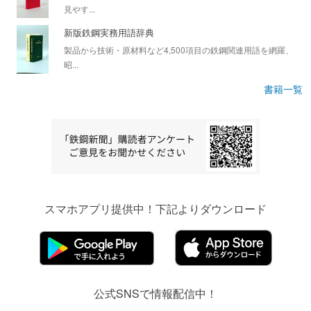
見やす...
新版鉄鋼実務用語辞典
製品から技術・原材料など4,500項目の鉄鋼関連用語を網羅、
昭...
書籍一覧
スマホアプリ提供中！下記よりダウンロード
公式SNSで情報配信中！