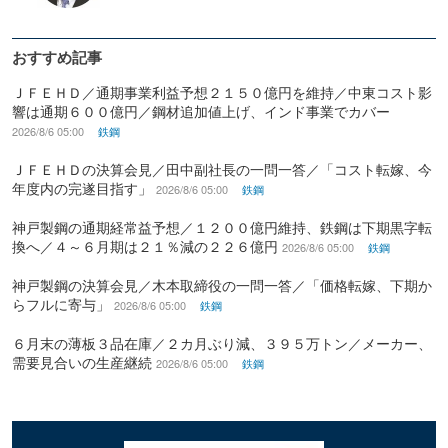
おすすめ記事
ＪＦＥＨＤ／通期事業利益予想２１５０億円を維持／中東コスト影
響は通期６００億円／鋼材追加値上げ、インド事業でカバー
2026/8/6 05:00
鉄鋼
ＪＦＥＨＤの決算会見／田中副社長の一問一答／「コスト転嫁、今
年度内の完遂目指す」
2026/8/6 05:00
鉄鋼
神戸製鋼の通期経常益予想／１２００億円維持、鉄鋼は下期黒字転
換へ／４～６月期は２１％減の２２６億円
2026/8/6 05:00
鉄鋼
神戸製鋼の決算会見／木本取締役の一問一答／「価格転嫁、下期か
らフルに寄与」
2026/8/6 05:00
鉄鋼
６月末の薄板３品在庫／２カ月ぶり減、３９５万トン／メーカー、
需要見合いの生産継続
2026/8/6 05:00
鉄鋼