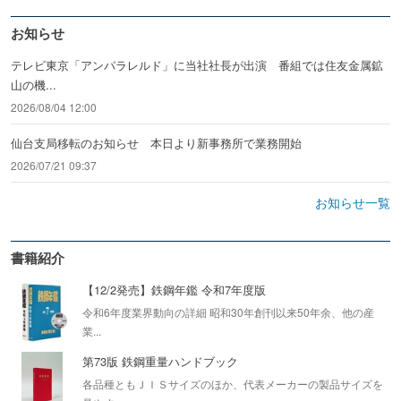
お知らせ
テレビ東京「アンパラレルド」に当社社長が出演 番組では住友金属鉱
山の機...
2026/08/04 12:00
仙台支局移転のお知らせ 本日より新事務所で業務開始
2026/07/21 09:37
お知らせ一覧
書籍紹介
【12/2発売】鉄鋼年鑑 令和7年度版
令和6年度業界動向の詳細 昭和30年創刊以来50年余、他の産
業...
第73版 鉄鋼重量ハンドブック
各品種ともＪＩＳサイズのほか、代表メーカーの製品サイズを