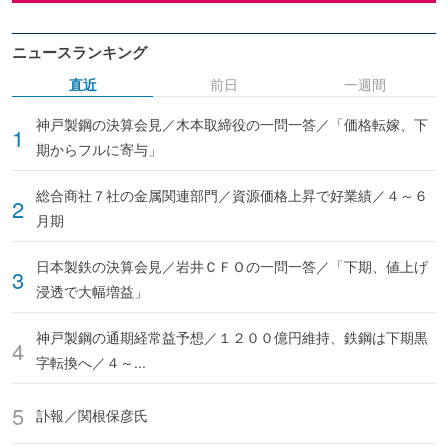
ニュースランキング
直近
前日
一週間
神戸製鋼の決算会見／木本取締役の一問一答／「価格転嫁、下
期からフルに寄与」
総合商社７社の金属関連部門／資源価格上昇で好業績／４～６
月期
日本製鉄の決算会見／岩井ＣＦＯの一問一答／「下期、値上げ
浸透で大幅増益」
神戸製鋼の通期経常益予想／１２００億円維持、鉄鋼は下期黒
字転換へ／４～...
訃報／関根保彦氏