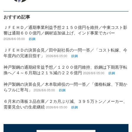
おすすめ記事
ＪＦＥＨＤ／通期事業利益予想２１５０億円を維持／中東コスト影
響は通期６００億円／鋼材追加値上げ、インド事業でカバー
2026/8/6 05:00
鉄鋼
ＪＦＥＨＤの決算会見／田中副社長の一問一答／「コスト転嫁、今
年度内の完遂目指す」
2026/8/6 05:00
鉄鋼
神戸製鋼の通期経常益予想／１２００億円維持、鉄鋼は下期黒字転
換へ／４～６月期は２１％減の２２６億円
2026/8/6 05:00
鉄鋼
神戸製鋼の決算会見／木本取締役の一問一答／「価格転嫁、下期か
らフルに寄与」
2026/8/6 05:00
鉄鋼
６月末の薄板３品在庫／２カ月ぶり減、３９５万トン／メーカー、
需要見合いの生産継続
2026/8/6 05:00
鉄鋼