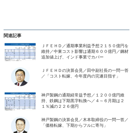
関連記事
ＪＦＥＨＤ／通期事業利益予想２１５０億円を
維持／中東コスト影響は通期６００億円／鋼材
追加値上げ、インド事業でカバー
ＪＦＥＨＤの決算会見／田中副社長の一問一答
／「コスト転嫁、今年度内の完遂目指す」
神戸製鋼の通期経常益予想／１２００億円維
持、鉄鋼は下期黒字転換へ／４～６月期は２
１％減の２２６億円
神戸製鋼の決算会見／木本取締役の一問一答／
「価格転嫁、下期からフルに寄与」