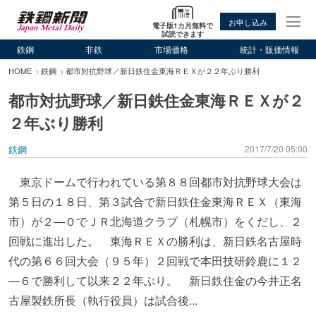
お申し込み
電子版1カ月無料で
試読できます
鉄鋼
非鉄
市場価格
統計・販価情報
HOME
鉄鋼
都市対抗野球／新日鉄住金東海ＲＥＸが２２年ぶり勝利
都市対抗野球／新日鉄住金東海ＲＥＸが２
２年ぶり勝利
鉄鋼
2017/7/20 05:00
東京ドームで行われている第８８回都市対抗野球大会は
第５日の１８日、第３試合で新日鉄住金東海ＲＥＸ（東海
市）が２―０でＪＲ北海道クラブ（札幌市）をくだし、２
回戦に進出した。 東海ＲＥＸの勝利は、新日鉄名古屋時
代の第６６回大会（９５年）２回戦で本田技研鈴鹿に１２
―６で勝利して以来２２年ぶり。 新日鉄住金の今井正名
古屋製鉄所長（執行役員）は試合後...