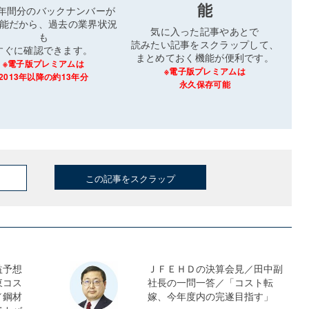
能
3年間分のバックナンバーが
能だから、過去の業界状況
気に入った記事やあとで
も
読みたい記事をスクラップして、
すぐに確認できます。
まとめておく機能が便利です。
※電子版プレミアムは
※電子版プレミアムは
2013年以降の約13年分
永久保存可能
この記事をスクラップ
益予想
ＪＦＥＨＤの決算会見／田中副
東コス
社長の一問一答／「コスト転
／鋼材
嫁、今年度内の完遂目指す」