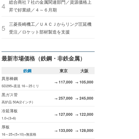
総合商社７社の金属関連部門／資源価格上
昇で好業績／４～６月期
三菱長崎機工／ＵＡＣＪからリング圧延機
受注／ロケット部材製造を支援
最新市場価格（鉄鋼・非鉄金属）
鉄鋼
東京
大阪
異形棒鋼
117,000
105,000
→
→
SD295=直送 16～25ミリ
黒ガス管
257,000
245,000
→
→
高炉品 50A(2インチ)
冷延薄板
127,000
122,000
→
→
1.0×(3×6)
厚板
133,000
128,000
→
→
16～25×(5×10)=無規格