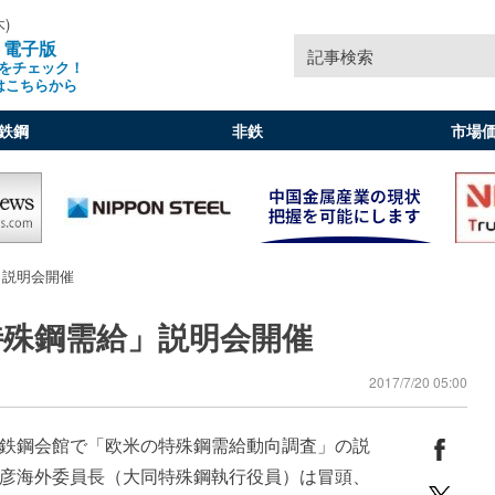
木)
」電子版
記事検索
をチェック！
はこちらから
鉄鋼
非鉄
市場
」説明会開催
特殊鋼需給」説明会開催
2017/7/20 05:00
鉄鋼会館で「欧米の特殊鋼需給動向調査」の説
彦海外委員長（大同特殊鋼執行役員）は冒頭、