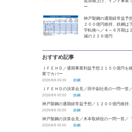
追加値上げ、インド事業
ー
神戸製鋼の通期経常益予
２００億円維持、鉄鋼は
字転換へ／４～６月期は
減の２２６億円
おすすめ記事
ＪＦＥＨＤ／通期事業利益予想２１５０億円を
業でカバー
2026/8/6 05:00
鉄鋼
ＪＦＥＨＤの決算会見／田中副社長の一問一答
2026/8/6 05:00
鉄鋼
神戸製鋼の通期経常益予想／１２００億円維持
2026/8/6 05:00
鉄鋼
神戸製鋼の決算会見／木本取締役の一問一答／
2026/8/6 05:00
鉄鋼