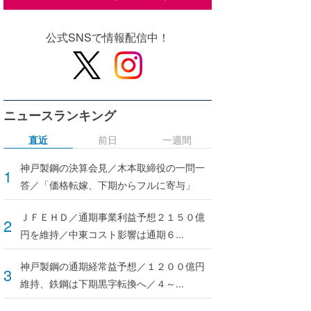
公式SNSで情報配信中！
ニュースランキング
直近
前日
一週間
神戸製鋼の決算会見／木本取締役の一問一
答／「価格転嫁、下期からフルに寄与」
ＪＦＥＨＤ／通期事業利益予想２１５０億
円を維持／中東コスト影響は通期６...
神戸製鋼の通期経常益予想／１２００億円
維持、鉄鋼は下期黒字転換へ／４～...