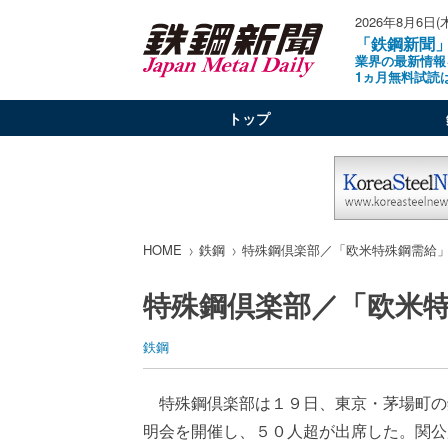
2026年8月6日(
「鉄鋼新聞
業界の最新情報
1ヵ月無料試読
トップ
HOME
鉄鋼
特殊鋼倶楽部／「欧米特殊鋼需給
特殊鋼倶楽部／「欧米
鉄鋼
特殊鋼倶楽部は１９日、東京・茅場町の
明会を開催し、５０人超が出席した。関公