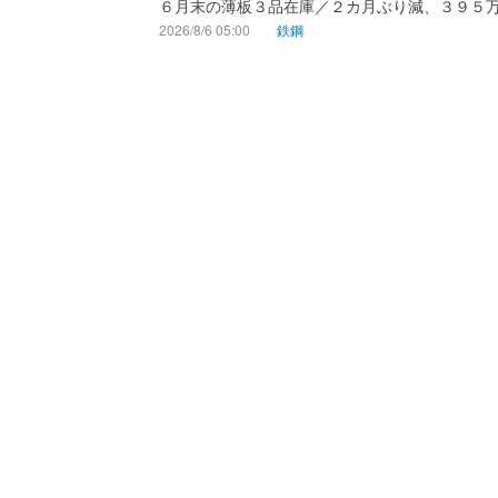
６月末の薄板３品在庫／２カ月ぶり減、３９５
2026/8/6 05:00
鉄鋼