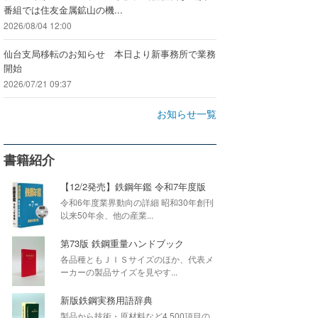
番組では住友金属鉱山の機...
2026/08/04 12:00
仙台支局移転のお知らせ 本日より新事務所で業務
開始
2026/07/21 09:37
お知らせ一覧
書籍紹介
【12/2発売】鉄鋼年鑑 令和7年度版
令和6年度業界動向の詳細 昭和30年創刊
以来50年余、他の産業...
第73版 鉄鋼重量ハンドブック
各品種ともＪＩＳサイズのほか、代表メ
ーカーの製品サイズを見やす...
新版鉄鋼実務用語辞典
製品から技術・原材料など4,500項目の