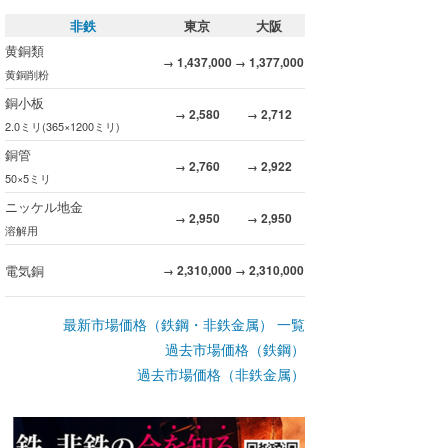
非鉄
東京
大阪
黄銅類
1,437,000
1,377,000
→
→
黄銅削粉
銅小板
2,580
2,712
→
→
2.0ミリ(365×1200ミリ)
銅管
2,760
2,922
→
→
50×5ミリ
ニッケル地金
2,950
2,950
→
→
溶解用
電気銅
2,310,000
2,310,000
→
→
最新市場価格（鉄鋼・非鉄金属） 一覧
過去市場価格（鉄鋼）
過去市場価格（非鉄金属）