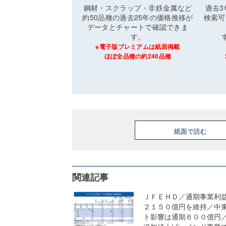
鋼材・スクラップ・非鉄金属など
過去
約50品種の過去25年の価格推移が
検索可
データとチャートで確認できま
す。
※電子版プレミアムは紙面掲載
ほぼ全品種の約240品種
紙面で読む
関連記事
ＪＦＥＨＤ／通期事業利
２１５０億円を維持／中
ト影響は通期６００億円