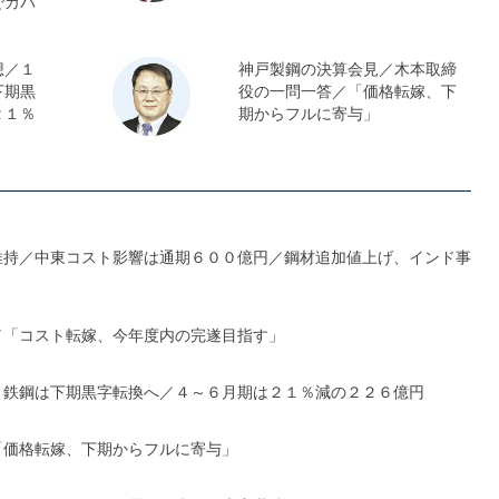
でカバ
想／１
神戸製鋼の決算会見／木本取締
下期黒
役の一問一答／「価格転嫁、下
２１％
期からフルに寄与」
維持／中東コスト影響は通期６００億円／鋼材追加値上げ、インド事
／「コスト転嫁、今年度内の完遂目指す」
、鉄鋼は下期黒字転換へ／４～６月期は２１％減の２２６億円
「価格転嫁、下期からフルに寄与」