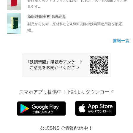
見やす...
新版鉄鋼実務用語辞典
製品から技術・原材料など4,500項目の鉄鋼関連用語を網羅、
昭...
書籍一覧
スマホアプリ提供中！下記よりダウンロード
公式SNSで情報配信中！