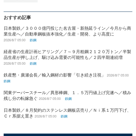
おすすめ記事
日本製鉄／３０００億円投じた名古屋・新熱延ライン／今月から商
業生産へ／自動車鋼板抜本強化／生産・開発、より高度に
2026/8/7 05:00
鉄鋼
経産省の生産計画ヒアリング／７～９月粗鋼２１２０万トン／半製
品生産が押し上げ、駆け込み需要の可能性も／２四半期連続増
2026/8/7 05:00
鉄鋼
鉄産懇・廣瀬会長／輸入鋼材の影響「引き続き注視」
2026/8/7 05:00
鉄鋼
関東デーバースチール／異形棒鋼、１．５万円値上げ完遂へ／積み
残し分の転嫁急ぐ
2026/8/7 05:00
鉄鋼
日本製鉄／８月契約のステンレス鋼板店売り／Ｎｉ系１万円下げ、
Ｃｒ系据え置き
2026/8/7 05:00
鉄鋼