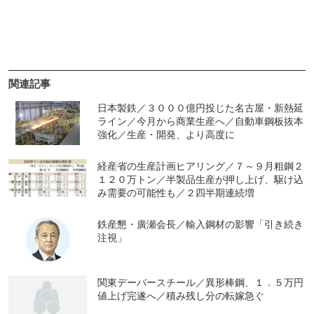
関連記事
日本製鉄／３０００億円投じた名古屋・新熱延
ライン／今月から商業生産へ／自動車鋼板抜本
強化／生産・開発、より高度に
経産省の生産計画ヒアリング／７～９月粗鋼２
１２０万トン／半製品生産が押し上げ、駆け込
み需要の可能性も／２四半期連続増
鉄産懇・廣瀬会長／輸入鋼材の影響「引き続き
注視」
関東デーバースチール／異形棒鋼、１．５万円
値上げ完遂へ／積み残し分の転嫁急ぐ