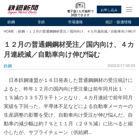
お申し込み
電子版1カ月無料で
試読できます
鉄鋼
非鉄
市場価格
統計・販価情報
HOME
鉄鋼
１２月の普通鋼鋼材受注／国内向け、４カ月連続減／自動車向け伸び悩
１２月の普通鋼鋼材受注／国内向け、４カ
月連続減／自動車向け伸び悩む
鉄鋼
2022/2/17 05:00
日本鉄鋼連盟が１６日発表した普通鋼鋼材の受注統計に
よると、昨年１２月の国内向け受注量は前年同月比１・
１％減の３３５万９千トンとなり、４カ月連続で前年同月
実績を下回った。半導体不足などによる自動車メーカーの
生産調整の影響を受け、自動車向け受注が伸び悩んだ。自
動車の減少幅は約７％と１１月（２９％減）に比べると縮
小したが、サプライチェーン（供給網...