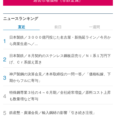
ニュースランキング
直近
前日
一週間
日本製鉄／３０００億円投じた名古屋・新熱延ライン／今月か
ら商業生産へ／...
日本製鉄／８月契約のステンレス鋼板店売り／Ｎｉ系１万円下
げ、Ｃｒ系据え置き
神戸製鋼の決算会見／木本取締役の一問一答／「価格転嫁、下
期からフルに寄与」
特殊鋼専業３社の４～６月期／全社経常増益／原料コスト上昇
も数量増など寄与
鉄産懇・廣瀬会長／輸入鋼材の影響「引き続き注視」