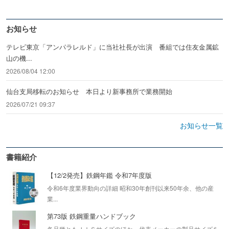
お知らせ
テレビ東京「アンパラレルド」に当社社長が出演 番組では住友金属鉱
山の機...
2026/08/04 12:00
仙台支局移転のお知らせ 本日より新事務所で業務開始
2026/07/21 09:37
お知らせ一覧
書籍紹介
【12/2発売】鉄鋼年鑑 令和7年度版
令和6年度業界動向の詳細 昭和30年創刊以来50年余、他の産
業...
第73版 鉄鋼重量ハンドブック
各品種ともＪＩＳサイズのほか、代表メーカーの製品サイズを