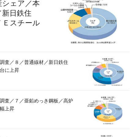
産シェア／本
／新日鉄住
ＦＥスチール
調査／８／普通線材／新日鉄住
台に上昇
調査／７／亜鉛めっき鋼板／高炉
幅上昇