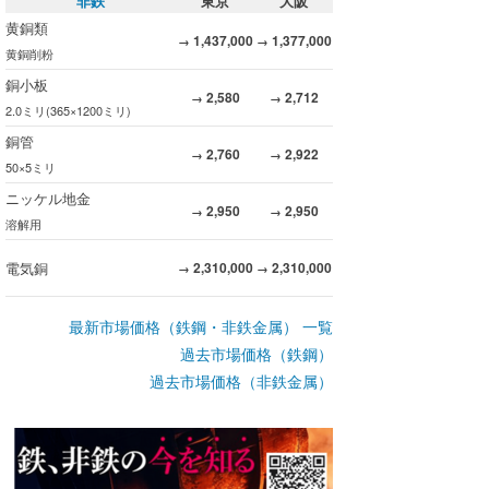
非鉄
東京
大阪
黄銅類
1,437,000
1,377,000
→
→
黄銅削粉
銅小板
2,580
2,712
→
→
2.0ミリ(365×1200ミリ)
銅管
2,760
2,922
→
→
50×5ミリ
ニッケル地金
2,950
2,950
→
→
溶解用
電気銅
2,310,000
2,310,000
→
→
最新市場価格（鉄鋼・非鉄金属） 一覧
過去市場価格（鉄鋼）
過去市場価格（非鉄金属）