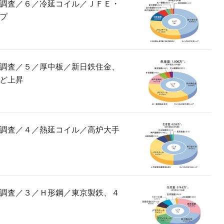
調査／６／冷延コイル／ＪＦＥ・
プ
調査／５／厚中板／新日鉄住金、
ど上昇
調査／４／熱延コイル／高炉大手
調査／３／Ｈ形鋼／東京製鉄、４