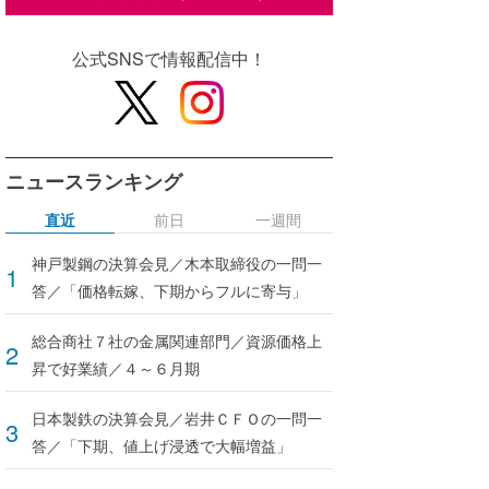
公式SNSで情報配信中！
ニュースランキング
直近
前日
一週間
神戸製鋼の決算会見／木本取締役の一問一
答／「価格転嫁、下期からフルに寄与」
総合商社７社の金属関連部門／資源価格上
昇で好業績／４～６月期
日本製鉄の決算会見／岩井ＣＦＯの一問一
答／「下期、値上げ浸透で大幅増益」