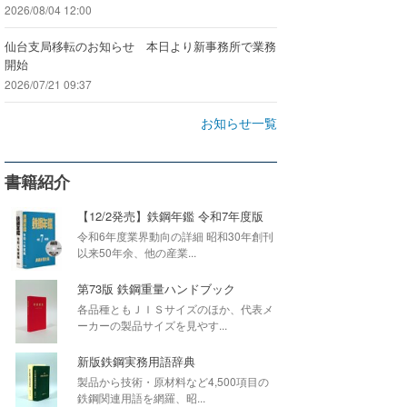
2026/08/04 12:00
仙台支局移転のお知らせ 本日より新事務所で業務
開始
2026/07/21 09:37
お知らせ一覧
書籍紹介
【12/2発売】鉄鋼年鑑 令和7年度版
令和6年度業界動向の詳細 昭和30年創刊
以来50年余、他の産業...
第73版 鉄鋼重量ハンドブック
各品種ともＪＩＳサイズのほか、代表メ
ーカーの製品サイズを見やす...
新版鉄鋼実務用語辞典
製品から技術・原材料など4,500項目の
鉄鋼関連用語を網羅、昭...