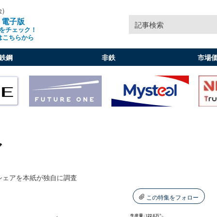
金)
」電子版
記事検索
をチェック！
はこちらから
鉄鋼
非鉄
市場
ア
シェアを本紙が独自に調査
この特集をフォロー