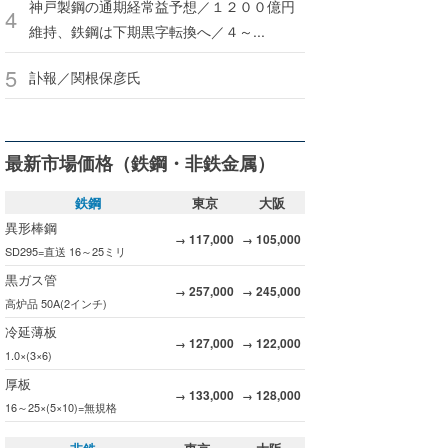
神戸製鋼の通期経常益予想／１２００億円
維持、鉄鋼は下期黒字転換へ／４～...
訃報／関根保彦氏
最新市場価格（鉄鋼・非鉄金属）
鉄鋼
東京
大阪
異形棒鋼
117,000
105,000
→
→
SD295=直送 16～25ミリ
黒ガス管
257,000
245,000
→
→
高炉品 50A(2インチ)
冷延薄板
127,000
122,000
→
→
1.0×(3×6)
厚板
133,000
128,000
→
→
16～25×(5×10)=無規格