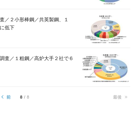
査／２小形棒鋼／共英製鋼、１
に低下
調査／１粗鋼／高炉大手２社で６
前
8
8
最後