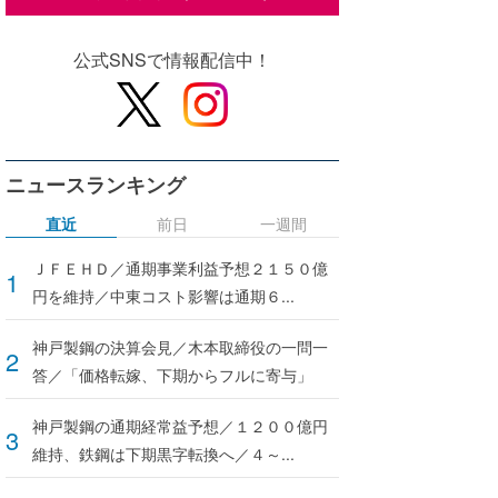
公式SNSで情報配信中！
ニュースランキング
直近
前日
一週間
ＪＦＥＨＤ／通期事業利益予想２１５０億
円を維持／中東コスト影響は通期６...
神戸製鋼の決算会見／木本取締役の一問一
答／「価格転嫁、下期からフルに寄与」
神戸製鋼の通期経常益予想／１２００億円
維持、鉄鋼は下期黒字転換へ／４～...