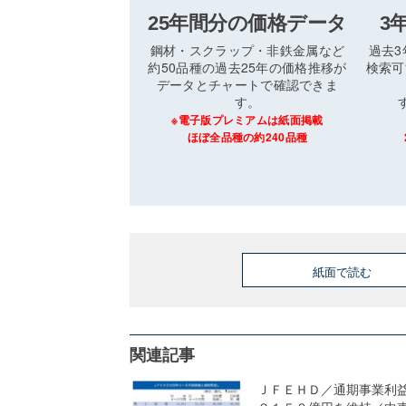
25年間分の価格データ
3
鋼材・スクラップ・非鉄金属など
過去
約50品種の過去25年の価格推移が
検索可
データとチャートで確認できま
す。
※電子版プレミアムは紙面掲載
ほぼ全品種の約240品種
紙面で読む
関連記事
ＪＦＥＨＤ／通期事業利