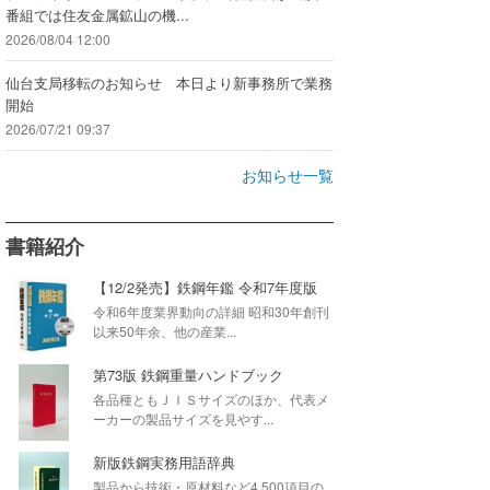
番組では住友金属鉱山の機...
2026/08/04 12:00
仙台支局移転のお知らせ 本日より新事務所で業務
開始
2026/07/21 09:37
お知らせ一覧
書籍紹介
【12/2発売】鉄鋼年鑑 令和7年度版
令和6年度業界動向の詳細 昭和30年創刊
以来50年余、他の産業...
第73版 鉄鋼重量ハンドブック
各品種ともＪＩＳサイズのほか、代表メ
ーカーの製品サイズを見やす...
新版鉄鋼実務用語辞典
製品から技術・原材料など4,500項目の