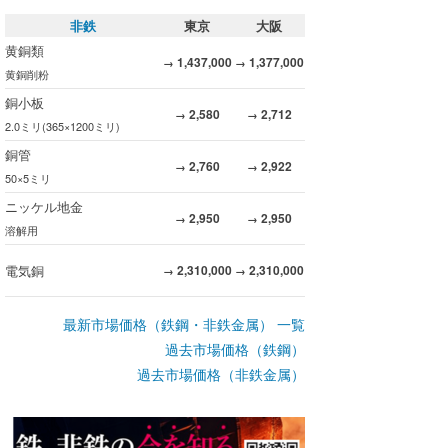
非鉄
東京
大阪
黄銅類
1,437,000
1,377,000
→
→
黄銅削粉
銅小板
2,580
2,712
→
→
2.0ミリ(365×1200ミリ)
銅管
2,760
2,922
→
→
50×5ミリ
ニッケル地金
2,950
2,950
→
→
溶解用
電気銅
2,310,000
2,310,000
→
→
最新市場価格（鉄鋼・非鉄金属） 一覧
過去市場価格（鉄鋼）
過去市場価格（非鉄金属）