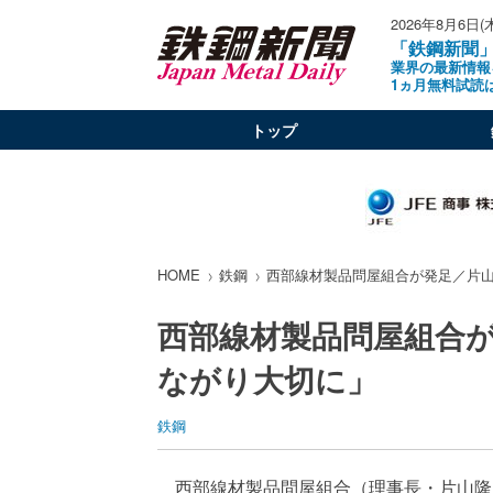
2026年8月6日(
「鉄鋼新聞
業界の最新情報
1ヵ月無料試読
トップ
HOME
鉄鋼
西部線材製品問屋組合が発足／片
西部線材製品問屋組合
ながり大切に」
鉄鋼
西部線材製品問屋組合（理事長・片山隆