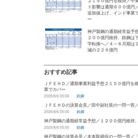
２１５０億円を維持／中
ト影響は通期６００億円
追加値上げ、インド事業
ー
神戸製鋼の通期経常益予
２００億円維持、鉄鋼は
字転換へ／４～６月期は
減の２２６億円
おすすめ記事
ＪＦＥＨＤ／通期事業利益予想２１５０億円を
業でカバー
2026/8/6 05:00
鉄鋼
ＪＦＥＨＤの決算会見／田中副社長の一問一答
2026/8/6 05:00
鉄鋼
神戸製鋼の通期経常益予想／１２００億円維持
2026/8/6 05:00
鉄鋼
神戸製鋼の決算会見／木本取締役の一問一答／