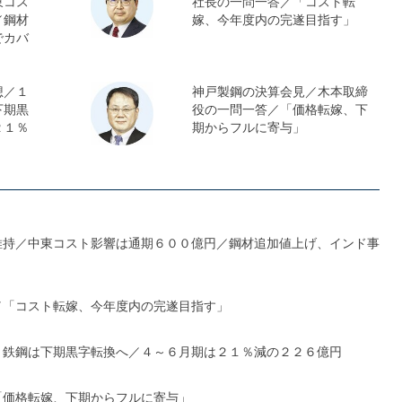
東コス
社長の一問一答／「コスト転
／鋼材
嫁、今年度内の完遂目指す」
でカバ
想／１
神戸製鋼の決算会見／木本取締
下期黒
役の一問一答／「価格転嫁、下
２１％
期からフルに寄与」
維持／中東コスト影響は通期６００億円／鋼材追加値上げ、インド事
／「コスト転嫁、今年度内の完遂目指す」
、鉄鋼は下期黒字転換へ／４～６月期は２１％減の２２６億円
「価格転嫁、下期からフルに寄与」