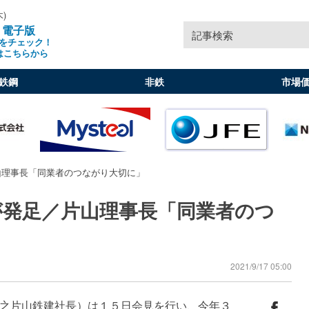
木)
」電子版
記事検索
をチェック！
はこちらから
鉄鋼
非鉄
市場
山理事長「同業者のつながり大切に」
が発足／片山理事長「同業者のつ
2021/9/17 05:00
之片山鉄建社長）は１５日会見を行い、今年３