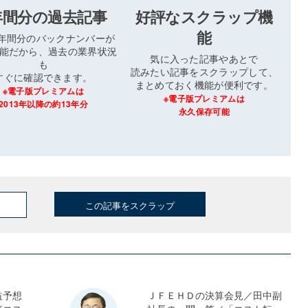
年間分の過去記事
好評なスクラップ機
能
3年間分のバックナンバーが
能だから、過去の業界状況
気に入った記事やあとで
も
読みたい記事をスクラップして、
すぐに確認できます。
まとめておく機能が便利です。
※電子版プレミアムは
※電子版プレミアムは
2013年以降の約13年分
永久保存可能
この記事をスクラップ
益予想
ＪＦＥＨＤの決算会見／田中副