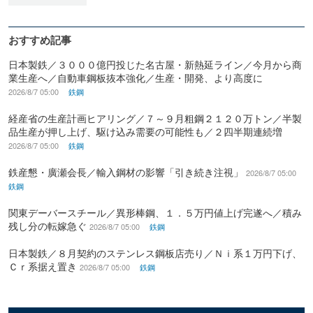
おすすめ記事
日本製鉄／３０００億円投じた名古屋・新熱延ライン／今月から商
業生産へ／自動車鋼板抜本強化／生産・開発、より高度に
2026/8/7 05:00
鉄鋼
経産省の生産計画ヒアリング／７～９月粗鋼２１２０万トン／半製
品生産が押し上げ、駆け込み需要の可能性も／２四半期連続増
2026/8/7 05:00
鉄鋼
鉄産懇・廣瀬会長／輸入鋼材の影響「引き続き注視」
2026/8/7 05:00
鉄鋼
関東デーバースチール／異形棒鋼、１．５万円値上げ完遂へ／積み
残し分の転嫁急ぐ
2026/8/7 05:00
鉄鋼
日本製鉄／８月契約のステンレス鋼板店売り／Ｎｉ系１万円下げ、
Ｃｒ系据え置き
2026/8/7 05:00
鉄鋼