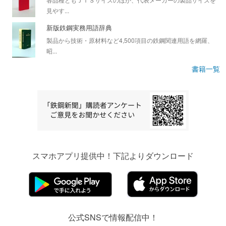
見やす...
新版鉄鋼実務用語辞典
製品から技術・原材料など4,500項目の鉄鋼関連用語を網羅、
昭...
書籍一覧
スマホアプリ提供中！下記よりダウンロード
公式SNSで情報配信中！