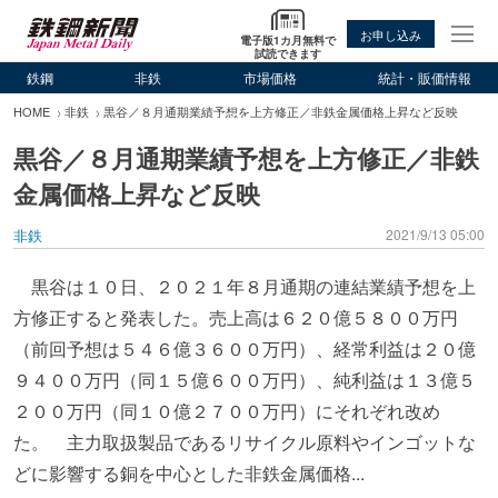
お申し込み
電子版1カ月無料で
試読できます
鉄鋼
非鉄
市場価格
統計・販価情報
HOME
非鉄
黒谷／８月通期業績予想を上方修正／非鉄金属価格上昇など反映
黒谷／８月通期業績予想を上方修正／非鉄
金属価格上昇など反映
非鉄
2021/9/13 05:00
黒谷は１０日、２０２１年８月通期の連結業績予想を上
方修正すると発表した。売上高は６２０億５８００万円
（前回予想は５４６億３６００万円）、経常利益は２０億
９４００万円（同１５億６００万円）、純利益は１３億５
２００万円（同１０億２７００万円）にそれぞれ改め
た。 主力取扱製品であるリサイクル原料やインゴットな
どに影響する銅を中心とした非鉄金属価格...