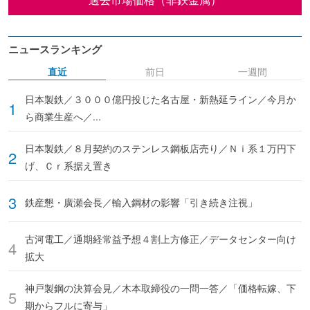
ニュースランキング
直近
前日
一週間
日本製鉄／３０００億円投じた名古屋・新熱延ライン／今月か
ら商業生産へ／...
日本製鉄／８月契約のステンレス鋼板店売り／Ｎｉ系１万円下
げ、Ｃｒ系据え置き
鉄産懇・廣瀬会長／輸入鋼材の影響「引き続き注視」
古河電工／通期経常益予想４割上方修正／データセンター向け
拡大
神戸製鋼の決算会見／木本取締役の一問一答／「価格転嫁、下
期からフルに寄与」