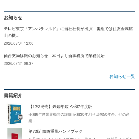
お知らせ
テレビ東京「アンパラレルド」に当社社長が出演 番組では住友金属鉱
山の機...
2026/08/04 12:00
仙台支局移転のお知らせ 本日より新事務所で業務開始
2026/07/21 09:37
お知らせ一覧
書籍紹介
【12/2発売】鉄鋼年鑑 令和7年度版
令和6年度業界動向の詳細 昭和30年創刊以来50年余、他の産
業...
第73版 鉄鋼重量ハンドブック
各品種ともＪＩＳサイズのほか、代表メーカーの製品サイズを