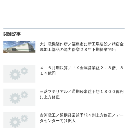
関連記事
大川電機製作所／福島市に新工場建設／精密金
属加工部品の能力倍増２８年下期操業開始
４～６月期決算／ＪＸ金属営業益２．８倍、８
１４億円
三菱マテリアル／通期経常益予想１８００億円
に上方修正
古河電工／通期経常益予想４割上方修正／デー
タセンター向け拡大