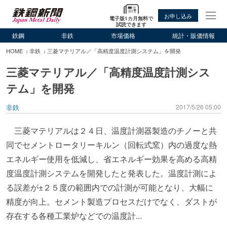
お申し込み
電子版1カ月無料で
試読できます
鉄鋼
非鉄
市場価格
統計・販価情報
HOME
非鉄
三菱マテリアル／「高精度温度計測システム」を開発
三菱マテリアル／「高精度温度計測シス
テム」を開発
非鉄
2017/5/26 05:00
三菱マテリアルは２４日、温度計測器製造のチノーと共
同でセメントロータリーキルン（回転式窯）内の過度な熱
エネルギー使用を低減し、省エネルギー効果を高める高精
度温度計測システムを開発したと発表した。温度計測によ
る誤差が±２５度の範囲内での計測が可能となり、大幅に
精度が向上。セメント製造プロセスだけでなく、ダストが
存在する各種工業炉などでの温度計...