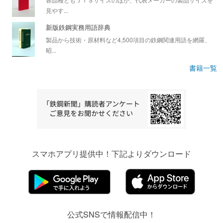
見やす...
新版鉄鋼実務用語辞典
製品から技術・原材料など4,500項目の鉄鋼関連用語を網羅、
昭...
書籍一覧
スマホアプリ提供中！下記よりダウンロード
公式SNSで情報配信中！