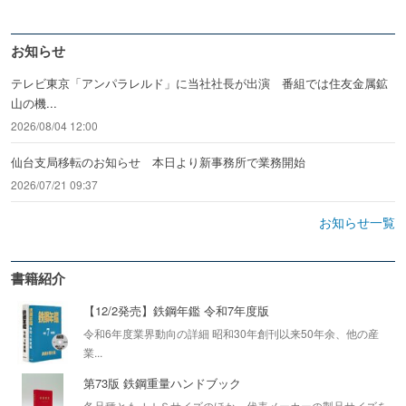
お知らせ
テレビ東京「アンパラレルド」に当社社長が出演 番組では住友金属鉱
山の機...
2026/08/04 12:00
仙台支局移転のお知らせ 本日より新事務所で業務開始
2026/07/21 09:37
お知らせ一覧
書籍紹介
【12/2発売】鉄鋼年鑑 令和7年度版
令和6年度業界動向の詳細 昭和30年創刊以来50年余、他の産
業...
第73版 鉄鋼重量ハンドブック
各品種ともＪＩＳサイズのほか、代表メーカーの製品サイズを