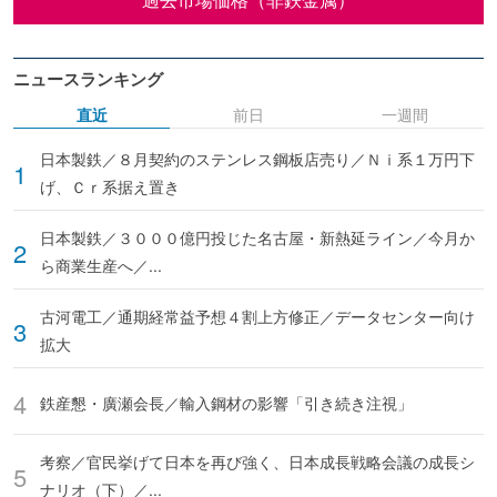
ニュースランキング
直近
前日
一週間
日本製鉄／８月契約のステンレス鋼板店売り／Ｎｉ系１万円下
げ、Ｃｒ系据え置き
日本製鉄／３０００億円投じた名古屋・新熱延ライン／今月か
ら商業生産へ／...
古河電工／通期経常益予想４割上方修正／データセンター向け
拡大
鉄産懇・廣瀬会長／輸入鋼材の影響「引き続き注視」
考察／官民挙げて日本を再び強く、日本成長戦略会議の成長シ
ナリオ（下）／...