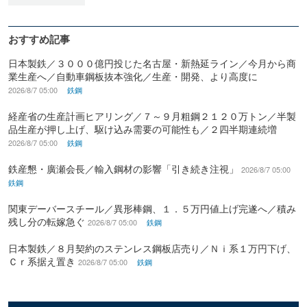
おすすめ記事
日本製鉄／３０００億円投じた名古屋・新熱延ライン／今月から商
業生産へ／自動車鋼板抜本強化／生産・開発、より高度に
2026/8/7 05:00
鉄鋼
経産省の生産計画ヒアリング／７～９月粗鋼２１２０万トン／半製
品生産が押し上げ、駆け込み需要の可能性も／２四半期連続増
2026/8/7 05:00
鉄鋼
鉄産懇・廣瀬会長／輸入鋼材の影響「引き続き注視」
2026/8/7 05:00
鉄鋼
関東デーバースチール／異形棒鋼、１．５万円値上げ完遂へ／積み
残し分の転嫁急ぐ
2026/8/7 05:00
鉄鋼
日本製鉄／８月契約のステンレス鋼板店売り／Ｎｉ系１万円下げ、
Ｃｒ系据え置き
2026/8/7 05:00
鉄鋼