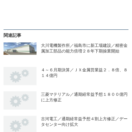
関連記事
大川電機製作所／福島市に新工場建設／精密金
属加工部品の能力倍増２８年下期操業開始
４～６月期決算／ＪＸ金属営業益２．８倍、８
１４億円
三菱マテリアル／通期経常益予想１８００億円
に上方修正
古河電工／通期経常益予想４割上方修正／デー
タセンター向け拡大