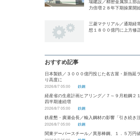
場建設／精密金属加工部
力倍増２８年下期操業開
三菱マテリアル／通期経
想１８００億円に上方修
おすすめ記事
日本製鉄／３０００億円投じた名古屋・新熱延
り高度に
2026/8/7 05:00
鉄鋼
経産省の生産計画ヒアリング／７～９月粗鋼２
四半期連続増
2026/8/7 05:00
鉄鋼
鉄産懇・廣瀬会長／輸入鋼材の影響「引き続き
2026/8/7 05:00
鉄鋼
関東デーバースチール／異形棒鋼、１．５万円
2026/8/7 05:00
鉄鋼