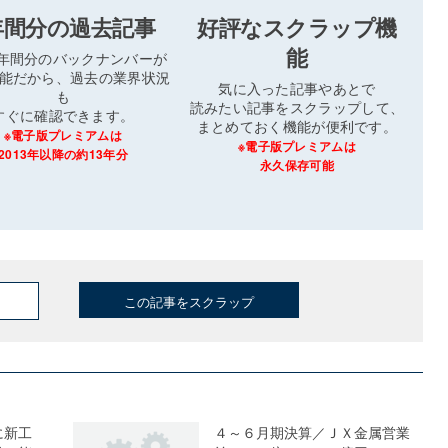
年間分の過去記事
好評なスクラップ機
能
3年間分のバックナンバーが
能だから、過去の業界状況
気に入った記事やあとで
も
読みたい記事をスクラップして、
すぐに確認できます。
まとめておく機能が便利です。
※電子版プレミアムは
※電子版プレミアムは
2013年以降の約13年分
永久保存可能
この記事をスクラップ
に新工
４～６月期決算／ＪＸ金属営業