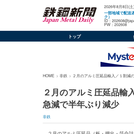
2026年8月8日(土
一部地域で配送
ク）
ID：202608@japa
PW：202608
トップ
HOME
非鉄
２月のアルミ圧延品輸入／１割減
２月のアルミ圧延品輸
急減で半年ぶり減少
非鉄
２月のアルミ圧延品（板・押出・箔合計