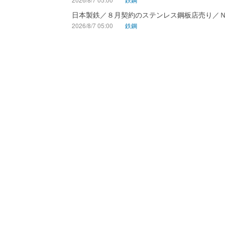
日本製鉄／８月契約のステンレス鋼板店売り／
2026/8/7 05:00
鉄鋼