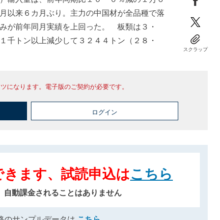
月以来６カ月ぶり。主力の中国材が全品種で落
みが前年同月実績を上回った。 板類は３・
１千トン以上減少して３２４４トン（２８・
スクラップ
ンツになります。電子版のご契約が必要です。
ログイン
できます、試読申込は
こちら
、自動課金されることはありません
格のサンプルデータは
こちら