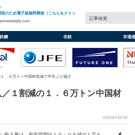
)
遅延のため電子版無料開放（こちらをクリッ
記事検索
nmetaldaily.com
鉄鋼
非鉄
市場
の１．６万トン中国材急減で半年ぶり減少
入／１割減の１．６万トン中国材
2020/4/3 05:00
）輸入量は、前年同期比１０・０％減の１万６