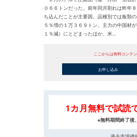
０６６トンだった。前年同月割れは昨年８
ち込んだことが主要因。品種別では板類の
５％増の１万３６９トン。主力の中国材が
１％減）にとどまったほか、米...
ここからは有料コンテ
お申し込み
1カ月無料で試読
※無料期間終了後
過去市場価