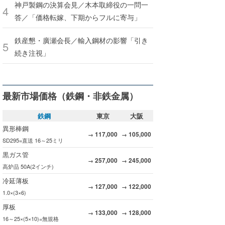
神戸製鋼の決算会見／木本取締役の一問一
答／「価格転嫁、下期からフルに寄与」
鉄産懇・廣瀬会長／輸入鋼材の影響「引き
続き注視」
最新市場価格（鉄鋼・非鉄金属）
鉄鋼
東京
大阪
異形棒鋼
117,000
105,000
→
→
SD295=直送 16～25ミリ
黒ガス管
257,000
245,000
→
→
高炉品 50A(2インチ)
冷延薄板
127,000
122,000
→
→
1.0×(3×6)
厚板
133,000
128,000
→
→
16～25×(5×10)=無規格