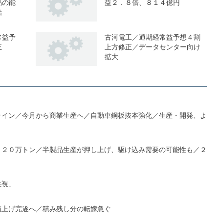
品の能
益２．８倍、８１４億円
始
常益予
古河電工／通期経常益予想４割
正
上方修正／データセンター向け
拡大
ライン／今月から商業生産へ／自動車鋼板抜本強化／生産・開発、よ
１２０万トン／半製品生産が押し上げ、駆け込み需要の可能性も／２
注視」
値上げ完遂へ／積み残し分の転嫁急ぐ