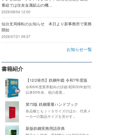
番組では住友金属鉱山の機...
2026/08/04 12:00
仙台支局移転のお知らせ 本日より新事務所で業務
開始
2026/07/21 09:37
お知らせ一覧
書籍紹介
【12/2発売】鉄鋼年鑑 令和7年度版
令和6年度業界動向の詳細 昭和30年創刊
以来50年余、他の産業...
第73版 鉄鋼重量ハンドブック
各品種ともＪＩＳサイズのほか、代表メ
ーカーの製品サイズを見やす...
新版鉄鋼実務用語辞典
製品から技術・原材料など4,500項目の