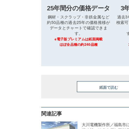
25年間分の価格データ
3
鋼材・スクラップ・非鉄金属など
過去
約50品種の過去25年の価格推移が
検索可
データとチャートで確認できま
す。
※電子版プレミアムは紙面掲載
ほぼ全品種の約240品種
紙面で読む
関連記事
大川電機製作所／福島市