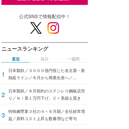
公式SNSで情報配信中！
ニュースランキング
直近
前日
一週間
日本製鉄／３０００億円投じた名古屋・新
熱延ライン／今月から商業生産へ／...
日本製鉄／８月契約のステンレス鋼板店売
り／Ｎｉ系１万円下げ、Ｃｒ系据え置き
特殊鋼専業３社の４～６月期／全社経常増
益／原料コスト上昇も数量増など寄与