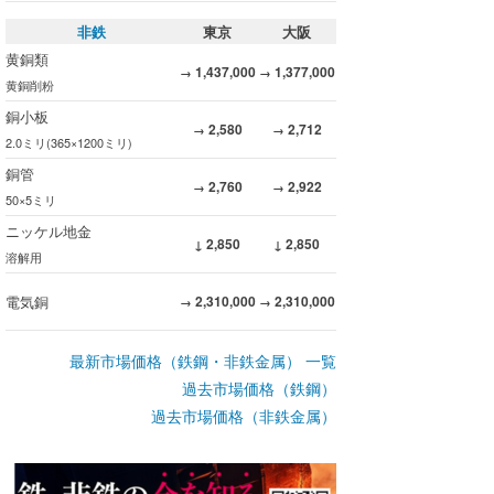
非鉄
東京
大阪
黄銅類
1,437,000
1,377,000
→
→
黄銅削粉
銅小板
2,580
2,712
→
→
2.0ミリ(365×1200ミリ)
銅管
2,760
2,922
→
→
50×5ミリ
ニッケル地金
2,850
2,850
↓
↓
溶解用
電気銅
2,310,000
2,310,000
→
→
最新市場価格（鉄鋼・非鉄金属） 一覧
過去市場価格（鉄鋼）
過去市場価格（非鉄金属）