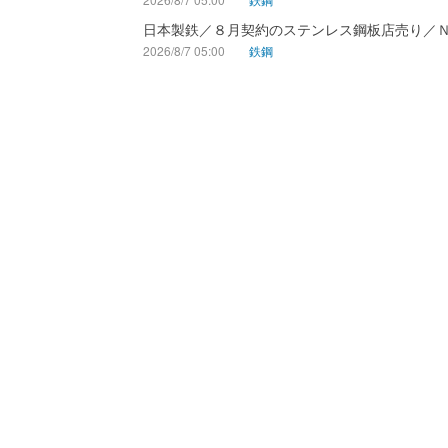
日本製鉄／８月契約のステンレス鋼板店売り／
2026/8/7 05:00
鉄鋼