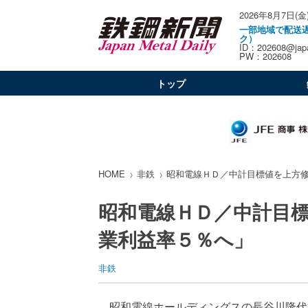
2026年8月7日(金
一部地域で配送
ク）
ID：202608@japa
PW：202608
トップ
HOME
非鉄
昭和電線ＨＤ／中計目標値を上方
昭和電線ＨＤ／中計目
業利益率５％へ」
非鉄
昭和電線ホールディングスの長谷川隆代