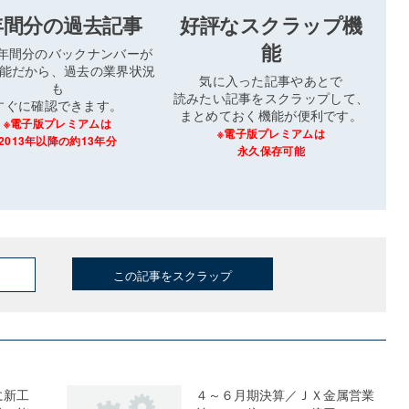
年間分の過去記事
好評なスクラップ機
能
3年間分のバックナンバーが
能だから、過去の業界状況
気に入った記事やあとで
も
読みたい記事をスクラップして、
すぐに確認できます。
まとめておく機能が便利です。
※電子版プレミアムは
※電子版プレミアムは
2013年以降の約13年分
永久保存可能
この記事をスクラップ
に新工
４～６月期決算／ＪＸ金属営業