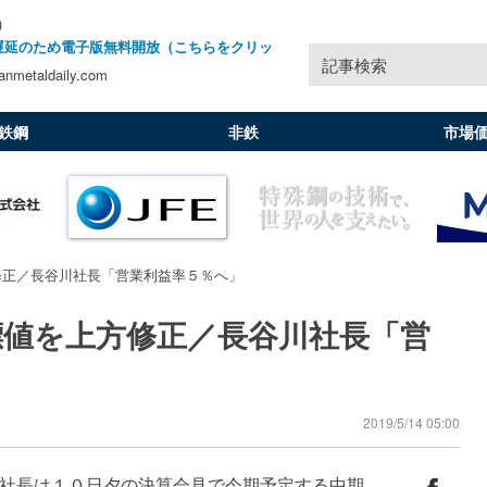
)
遅延のため電子版無料開放（こちらをクリッ
記事検索
nmetaldaily.com
鉄鋼
非鉄
市場
修正／長谷川社長「営業利益率５％へ」
標値を上方修正／長谷川社長「営
2019/5/14 05:00
社長は１０日夕の決算会見で今期予定する中期