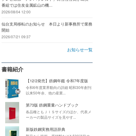
番組では住友金属鉱山の機...
2026/08/04 12:00
仙台支局移転のお知らせ 本日より新事務所で業務
開始
2026/07/21 09:37
お知らせ一覧
書籍紹介
【12/2発売】鉄鋼年鑑 令和7年度版
令和6年度業界動向の詳細 昭和30年創刊
以来50年余、他の産業...
第73版 鉄鋼重量ハンドブック
各品種ともＪＩＳサイズのほか、代表メ
ーカーの製品サイズを見やす...
新版鉄鋼実務用語辞典
製品から技術・原材料など4,500項目の