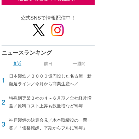
公式SNSで情報配信中！
ニュースランキング
直近
前日
一週間
日本製鉄／３０００億円投じた名古屋・新
熱延ライン／今月から商業生産へ／...
特殊鋼専業３社の４～６月期／全社経常増
益／原料コスト上昇も数量増など寄与
神戸製鋼の決算会見／木本取締役の一問一
答／「価格転嫁、下期からフルに寄与」