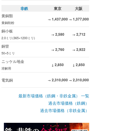
非鉄
東京
大阪
黄銅類
1,437,000
1,377,000
→
→
黄銅削粉
銅小板
2,580
2,712
→
→
2.0ミリ(365×1200ミリ)
銅管
2,760
2,922
→
→
50×5ミリ
ニッケル地金
2,850
2,850
↓
↓
溶解用
電気銅
2,310,000
2,310,000
→
→
最新市場価格（鉄鋼・非鉄金属） 一覧
過去市場価格（鉄鋼）
過去市場価格（非鉄金属）