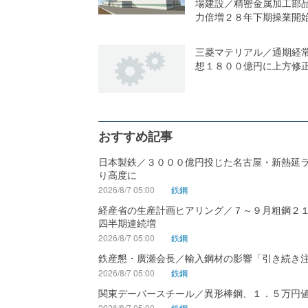
場建設／精密金属加工部
力倍増２８年下期操業開
三菱マテリアル／通期経
想１８００億円に上方修
おすすめ記事
日本製鉄／３０００億円投じた名古屋・新熱延
り高度に
2026/8/7 05:00
鉄鋼
経産省の生産計画ヒアリング／７～９月粗鋼２
四半期連続増
2026/8/7 05:00
鉄鋼
鉄産懇・廣瀬会長／輸入鋼材の影響「引き続き
2026/8/7 05:00
鉄鋼
関東デーバースチール／異形棒鋼、１．５万円
2026/8/7 05:00
鉄鋼