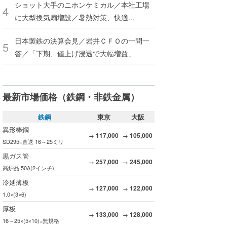
ショット大手のニホンケミカル／本社工場
に大型換気扇増設／暑熱対策、快適...
日本製鉄の決算会見／岩井ＣＦＯの一問一
答／「下期、値上げ浸透で大幅増益」
最新市場価格（鉄鋼・非鉄金属）
鉄鋼
東京
大阪
異形棒鋼
117,000
105,000
→
→
SD295=直送 16～25ミリ
黒ガス管
257,000
245,000
→
→
高炉品 50A(2インチ)
冷延薄板
127,000
122,000
→
→
1.0×(3×6)
厚板
133,000
128,000
→
→
16～25×(5×10)=無規格