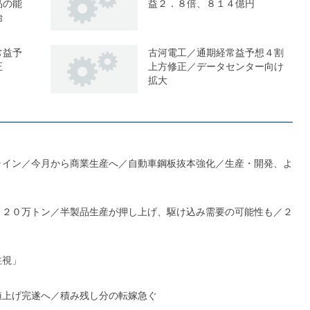
品の能
益２．８倍、８１４億円
始
常益予
古河電工／通期経常益予想４割
正
上方修正／データセンター向け
拡大
ライン／今月から商業生産へ／自動車鋼板抜本強化／生産・開発、よ
１２０万トン／半製品生産が押し上げ、駆け込み需要の可能性も／２
注視」
値上げ完遂へ／積み残し分の転嫁急ぐ