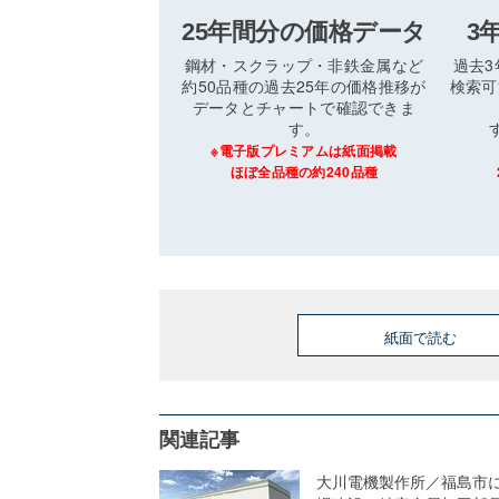
25年間分の価格データ
3
鋼材・スクラップ・非鉄金属など
過去
約50品種の過去25年の価格推移が
検索可
データとチャートで確認できま
す。
※電子版プレミアムは紙面掲載
ほぼ全品種の約240品種
紙面で読む
関連記事
大川電機製作所／福島市