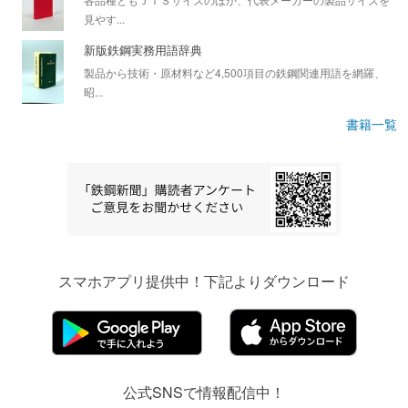
見やす...
新版鉄鋼実務用語辞典
製品から技術・原材料など4,500項目の鉄鋼関連用語を網羅、
昭...
書籍一覧
スマホアプリ提供中！下記よりダウンロード
公式SNSで情報配信中！