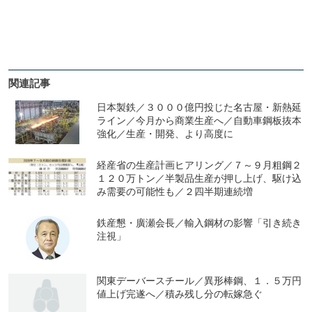
関連記事
日本製鉄／３０００億円投じた名古屋・新熱延
ライン／今月から商業生産へ／自動車鋼板抜本
強化／生産・開発、より高度に
経産省の生産計画ヒアリング／７～９月粗鋼２
１２０万トン／半製品生産が押し上げ、駆け込
み需要の可能性も／２四半期連続増
鉄産懇・廣瀬会長／輸入鋼材の影響「引き続き
注視」
関東デーバースチール／異形棒鋼、１．５万円
値上げ完遂へ／積み残し分の転嫁急ぐ