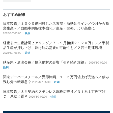
おすすめ記事
日本製鉄／３０００億円投じた名古屋・新熱延ライン／今月から商
業生産へ／自動車鋼板抜本強化／生産・開発、より高度に
2026/8/7 05:00
鉄鋼
経産省の生産計画ヒアリング／７～９月粗鋼２１２０万トン／半製
品生産が押し上げ、駆け込み需要の可能性も／２四半期連続増
2026/8/7 05:00
鉄鋼
鉄産懇・廣瀬会長／輸入鋼材の影響「引き続き注視」
2026/8/7 05:00
鉄鋼
関東デーバースチール／異形棒鋼、１．５万円値上げ完遂へ／積み
残し分の転嫁急ぐ
2026/8/7 05:00
鉄鋼
日本製鉄／８月契約のステンレス鋼板店売り／Ｎｉ系１万円下げ、
Ｃｒ系据え置き
2026/8/7 05:00
鉄鋼