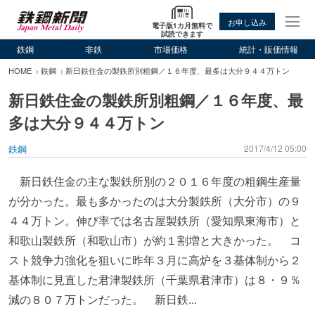
お申し込み
電子版1カ月無料で
試読できます
鉄鋼
非鉄
市場価格
統計・販価情報
HOME
鉄鋼
新日鉄住金の製鉄所別粗鋼／１６年度、最多は大分９４４万トン
新日鉄住金の製鉄所別粗鋼／１６年度、最
多は大分９４４万トン
鉄鋼
2017/4/12 05:00
新日鉄住金の主な製鉄所別の２０１６年度の粗鋼生産量
が分かった。最も多かったのは大分製鉄所（大分市）の９
４４万トン。伸び率では名古屋製鉄所（愛知県東海市）と
和歌山製鉄所（和歌山市）が約１割増と大きかった。 コ
スト競争力強化を狙いに昨年３月に高炉を３基体制から２
基体制に見直した君津製鉄所（千葉県君津市）は８・９％
減の８０７万トンだった。 新日鉄...