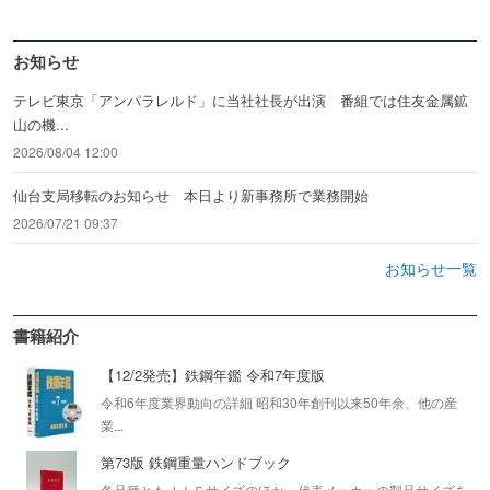
お知らせ
テレビ東京「アンパラレルド」に当社社長が出演 番組では住友金属鉱
山の機...
2026/08/04 12:00
仙台支局移転のお知らせ 本日より新事務所で業務開始
2026/07/21 09:37
お知らせ一覧
書籍紹介
【12/2発売】鉄鋼年鑑 令和7年度版
令和6年度業界動向の詳細 昭和30年創刊以来50年余、他の産
業...
第73版 鉄鋼重量ハンドブック
各品種ともＪＩＳサイズのほか、代表メーカーの製品サイズを