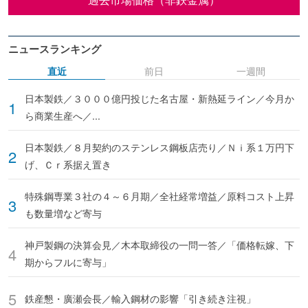
ニュースランキング
直近
前日
一週間
日本製鉄／３０００億円投じた名古屋・新熱延ライン／今月か
ら商業生産へ／...
日本製鉄／８月契約のステンレス鋼板店売り／Ｎｉ系１万円下
げ、Ｃｒ系据え置き
特殊鋼専業３社の４～６月期／全社経常増益／原料コスト上昇
も数量増など寄与
神戸製鋼の決算会見／木本取締役の一問一答／「価格転嫁、下
期からフルに寄与」
鉄産懇・廣瀬会長／輸入鋼材の影響「引き続き注視」