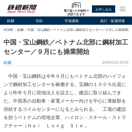
お申し込み
電子版1カ月無料で
試読できます
鉄鋼
非鉄
市場価格
統計・販価情報
HOME
鉄鋼
中国・宝山鋼鉄／ベトナム北部に鋼材加工センター／９月にも操業開始
中国・宝山鋼鉄／ベトナム北部に鋼材加工
センター／９月にも操業開始
鉄鋼
2026/6/22 05:00
中国・宝山鋼鉄は今年９月にもベトナム北部のハイフォ
ンで鋼材加工センターを稼働する。宝鋼の１００％出資に
より昨年５月に現地法人を設立し、建設に取り組んでき
た。中国系の自動車・家電メーカー向けを中心に薄板類を
供給するコイルセンターになるとみられる。 工場の建設
を担うベトナムの現地企業、ハイロン・スチール・ストラ
クチャー（Ｈａｉ Ｌｏｎｇ Ｓｔｅ...