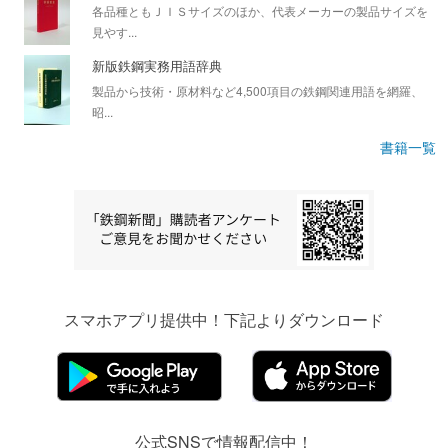
各品種ともＪＩＳサイズのほか、代表メーカーの製品サイズを
見やす...
新版鉄鋼実務用語辞典
製品から技術・原材料など4,500項目の鉄鋼関連用語を網羅、
昭...
書籍一覧
スマホアプリ提供中！下記よりダウンロード
公式SNSで情報配信中！