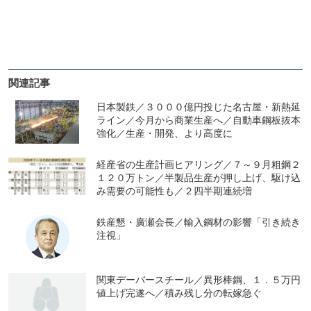
関連記事
日本製鉄／３０００億円投じた名古屋・新熱延
ライン／今月から商業生産へ／自動車鋼板抜本
強化／生産・開発、より高度に
経産省の生産計画ヒアリング／７～９月粗鋼２
１２０万トン／半製品生産が押し上げ、駆け込
み需要の可能性も／２四半期連続増
鉄産懇・廣瀬会長／輸入鋼材の影響「引き続き
注視」
関東デーバースチール／異形棒鋼、１．５万円
値上げ完遂へ／積み残し分の転嫁急ぐ