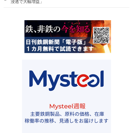
浸透で大幅増益」