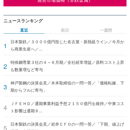
ニュースランキング
直近
前日
一週間
日本製鉄／３０００億円投じた名古屋・新熱延ライン／今月か
ら商業生産へ／...
特殊鋼専業３社の４～６月期／全社経常増益／原料コスト上昇
も数量増など寄与
神戸製鋼の決算会見／木本取締役の一問一答／「価格転嫁、下
期からフルに寄与」
ＪＦＥＨＤ／通期事業利益予想２１５０億円を維持／中東コス
ト影響は通期６...
日本製鉄の決算会見／岩井ＣＦＯの一問一答／「下期、値上げ