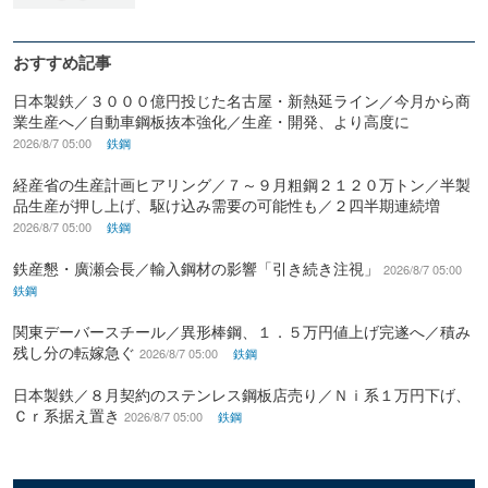
おすすめ記事
日本製鉄／３０００億円投じた名古屋・新熱延ライン／今月から商
業生産へ／自動車鋼板抜本強化／生産・開発、より高度に
2026/8/7 05:00
鉄鋼
経産省の生産計画ヒアリング／７～９月粗鋼２１２０万トン／半製
品生産が押し上げ、駆け込み需要の可能性も／２四半期連続増
2026/8/7 05:00
鉄鋼
鉄産懇・廣瀬会長／輸入鋼材の影響「引き続き注視」
2026/8/7 05:00
鉄鋼
関東デーバースチール／異形棒鋼、１．５万円値上げ完遂へ／積み
残し分の転嫁急ぐ
2026/8/7 05:00
鉄鋼
日本製鉄／８月契約のステンレス鋼板店売り／Ｎｉ系１万円下げ、
Ｃｒ系据え置き
2026/8/7 05:00
鉄鋼