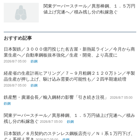
関東デーバースチール／異形棒鋼、１．５万円
値上げ完遂へ／積み残し分の転嫁急ぐ
おすすめ記事
日本製鉄／３０００億円投じた名古屋・新熱延ライン／今月から商
業生産へ／自動車鋼板抜本強化／生産・開発、より高度に
2026/8/7 05:00
鉄鋼
経産省の生産計画ヒアリング／７～９月粗鋼２１２０万トン／半製
品生産が押し上げ、駆け込み需要の可能性も／２四半期連続増
2026/8/7 05:00
鉄鋼
鉄産懇・廣瀬会長／輸入鋼材の影響「引き続き注視」
2026/8/7 05:00
鉄鋼
関東デーバースチール／異形棒鋼、１．５万円値上げ完遂へ／積み
残し分の転嫁急ぐ
2026/8/7 05:00
鉄鋼
日本製鉄／８月契約のステンレス鋼板店売り／Ｎｉ系１万円下げ、
Ｃｒ系据え置き
2026/8/7 05:00
鉄鋼