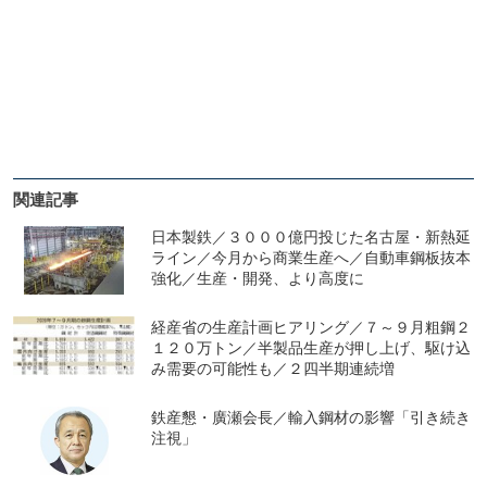
関連記事
日本製鉄／３０００億円投じた名古屋・新熱延
ライン／今月から商業生産へ／自動車鋼板抜本
強化／生産・開発、より高度に
経産省の生産計画ヒアリング／７～９月粗鋼２
１２０万トン／半製品生産が押し上げ、駆け込
み需要の可能性も／２四半期連続増
鉄産懇・廣瀬会長／輸入鋼材の影響「引き続き
注視」