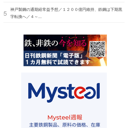
神戸製鋼の通期経常益予想／１２００億円維持、鉄鋼は下期黒
字転換へ／４～...