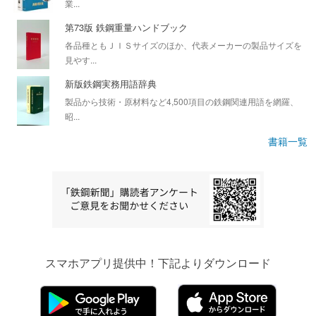
業...
第73版 鉄鋼重量ハンドブック
各品種ともＪＩＳサイズのほか、代表メーカーの製品サイズを
見やす...
新版鉄鋼実務用語辞典
製品から技術・原材料など4,500項目の鉄鋼関連用語を網羅、
昭...
書籍一覧
スマホアプリ提供中！下記よりダウンロード