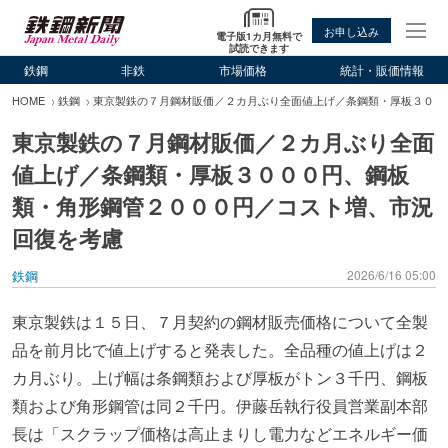
お申し込み
電子版1カ月無料で
試読できます
鉄鋼
非鉄
市場価格
統計・販価情報
HOME
鉄鋼
東京製鉄の７月鋼材販価／２カ月ぶり全面値上げ／条鋼類・厚板３００
東京製鉄の７月鋼材販価／２カ月ぶり全面
値上げ／条鋼類・厚板３０００円、鋼板
類・角形鋼管２０００円／コスト増、市況
回復を考慮
鉄鋼
2026/6/16 05:00
東京製鉄は１５日、７月契約の鋼材販売価格について全製
品を前月比で値上げすると発表した。全品種の値上げは２
カ月ぶり。上げ幅は条鋼類および厚板がトン３千円、鋼板
類および角形鋼管は同２千円。伊藤岳執行役員営業副本部
長は「スクラップ価格は高止まりし電力などエネルギー価