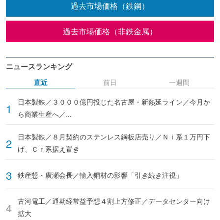
過去市場価格（鉄鋼）
過去市場価格（非鉄金属）
ニュースランキング
直近
前日
一週間
日本製鉄／３０００億円投じた名古屋・新熱延ライン／今月か
ら商業生産へ／...
日本製鉄／８月契約のステンレス鋼板店売り／Ｎｉ系１万円下
げ、Ｃｒ系据え置き
鉄産懇・廣瀬会長／輸入鋼材の影響「引き続き注視」
古河電工／通期経常益予想４割上方修正／データセンター向け
拡大