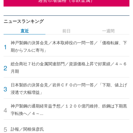
ニュースランキング
直近
前日
一週間
神戸製鋼の決算会見／木本取締役の一問一答／「価格転嫁、下
期からフルに寄与」
総合商社７社の金属関連部門／資源価格上昇で好業績／４～６
月期
日本製鉄の決算会見／岩井ＣＦＯの一問一答／「下期、値上げ
浸透で大幅増益」
神戸製鋼の通期経常益予想／１２００億円維持、鉄鋼は下期黒
字転換へ／４～...
訃報／関根保彦氏