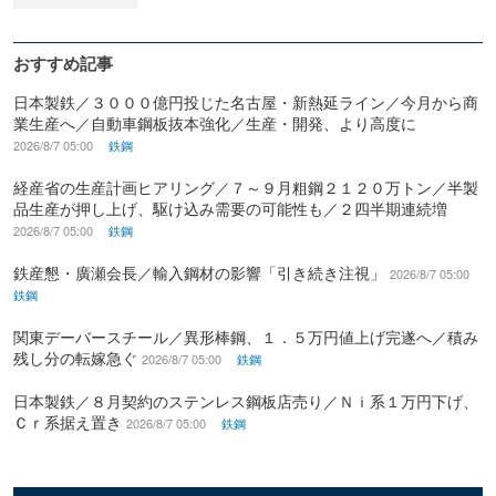
おすすめ記事
日本製鉄／３０００億円投じた名古屋・新熱延ライン／今月から商
業生産へ／自動車鋼板抜本強化／生産・開発、より高度に
2026/8/7 05:00
鉄鋼
経産省の生産計画ヒアリング／７～９月粗鋼２１２０万トン／半製
品生産が押し上げ、駆け込み需要の可能性も／２四半期連続増
2026/8/7 05:00
鉄鋼
鉄産懇・廣瀬会長／輸入鋼材の影響「引き続き注視」
2026/8/7 05:00
鉄鋼
関東デーバースチール／異形棒鋼、１．５万円値上げ完遂へ／積み
残し分の転嫁急ぐ
2026/8/7 05:00
鉄鋼
日本製鉄／８月契約のステンレス鋼板店売り／Ｎｉ系１万円下げ、
Ｃｒ系据え置き
2026/8/7 05:00
鉄鋼