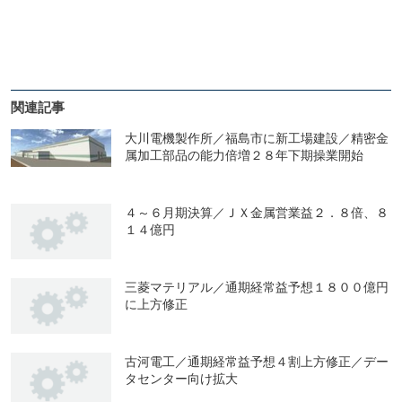
関連記事
大川電機製作所／福島市に新工場建設／精密金
属加工部品の能力倍増２８年下期操業開始
４～６月期決算／ＪＸ金属営業益２．８倍、８
１４億円
三菱マテリアル／通期経常益予想１８００億円
に上方修正
古河電工／通期経常益予想４割上方修正／デー
タセンター向け拡大