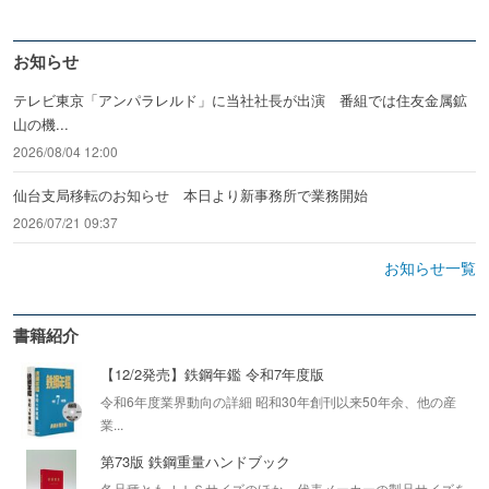
お知らせ
テレビ東京「アンパラレルド」に当社社長が出演 番組では住友金属鉱
山の機...
2026/08/04 12:00
仙台支局移転のお知らせ 本日より新事務所で業務開始
2026/07/21 09:37
お知らせ一覧
書籍紹介
【12/2発売】鉄鋼年鑑 令和7年度版
令和6年度業界動向の詳細 昭和30年創刊以来50年余、他の産
業...
第73版 鉄鋼重量ハンドブック
各品種ともＪＩＳサイズのほか、代表メーカーの製品サイズを