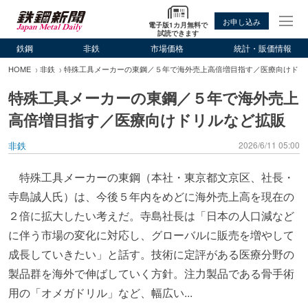
お申し込み
電子版1カ月無料で
試読できます
鉄鋼
非鉄
市場価格
統計・販価情報
HOME
非鉄
特殊工具メーカーの東鋼／５年で海外売上高倍増目指す／医療向けドリ
特殊工具メーカーの東鋼／５年で海外売上
高倍増目指す／医療向けドリルなど拡販
非鉄
2026/6/11 05:00
特殊工具メーカーの東鋼（本社・東京都文京区、社長・
寺島誠人氏）は、今後５年内をめどに海外売上高を現在の
２倍に拡大したい考えだ。寺島社長は「日本の人口減など
に伴う市場の変化に対応し、グローバルに販売を増やして
成長していきたい」と話す。技術に定評がある医療分野の
製品群を海外で伸ばしていく方針。注力製品である骨手術
用の「オメガドリル」など、幅広い...