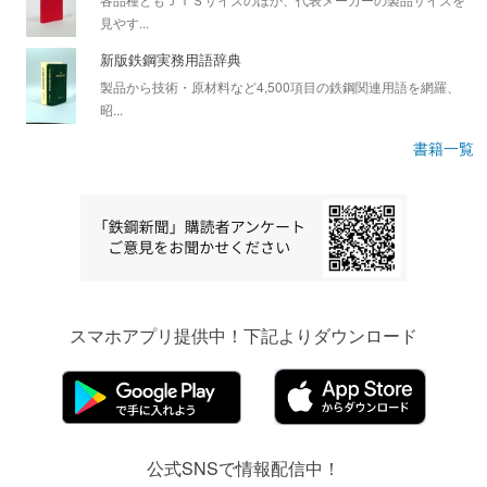
見やす...
新版鉄鋼実務用語辞典
製品から技術・原材料など4,500項目の鉄鋼関連用語を網羅、
昭...
書籍一覧
スマホアプリ提供中！下記よりダウンロード
公式SNSで情報配信中！