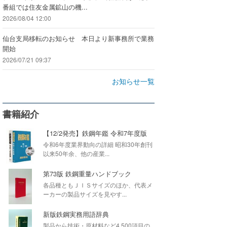
番組では住友金属鉱山の機...
2026/08/04 12:00
仙台支局移転のお知らせ 本日より新事務所で業務
開始
2026/07/21 09:37
お知らせ一覧
書籍紹介
【12/2発売】鉄鋼年鑑 令和7年度版
令和6年度業界動向の詳細 昭和30年創刊
以来50年余、他の産業...
第73版 鉄鋼重量ハンドブック
各品種ともＪＩＳサイズのほか、代表メ
ーカーの製品サイズを見やす...
新版鉄鋼実務用語辞典
製品から技術・原材料など4,500項目の