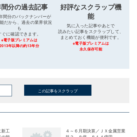
年間分の過去記事
好評なスクラップ機
能
3年間分のバックナンバーが
能だから、過去の業界状況
気に入った記事やあとで
も
読みたい記事をスクラップして、
すぐに確認できます。
まとめておく機能が便利です。
※電子版プレミアムは
※電子版プレミアムは
2013年以降の約13年分
永久保存可能
この記事をスクラップ
に新工
４～６月期決算／ＪＸ金属営業
品の能
益２．８倍、８１４億円