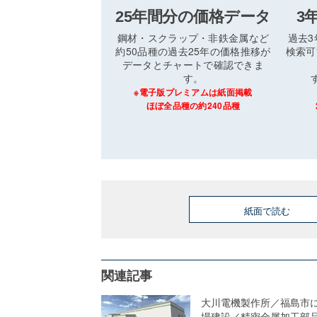
25年間分の価格データ
3
鋼材・スクラップ・非鉄金属など
過去
約50品種の過去25年の価格推移が
検索可
データとチャートで確認できま
す。
※電子版プレミアムは紙面掲載
ほぼ全品種の約240品種
紙面で読む
関連記事
大川電機製作所／福島市
場建設／精密金属加工部