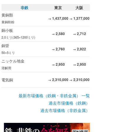
非鉄
東京
大阪
黄銅類
1,437,000
1,377,000
→
→
黄銅削粉
銅小板
2,580
2,712
→
→
2.0ミリ(365×1200ミリ)
銅管
2,760
2,922
→
→
50×5ミリ
ニッケル地金
2,950
2,950
→
→
溶解用
電気銅
2,310,000
2,310,000
→
→
最新市場価格（鉄鋼・非鉄金属） 一覧
過去市場価格（鉄鋼）
過去市場価格（非鉄金属）