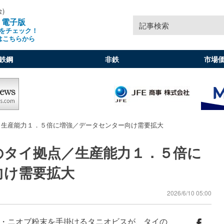
金)
」電子版
記事検索
をチェック！
はこちらから
鉄鋼
非鉄
市場
／生産能力１．５倍に増強／データセンター向け需要拡大
のタイ拠点／生産能力１．５倍に
向け需要拡大
2026/6/10 05:00
・ニオブ粉末を手掛けるタニオビスが、タイの