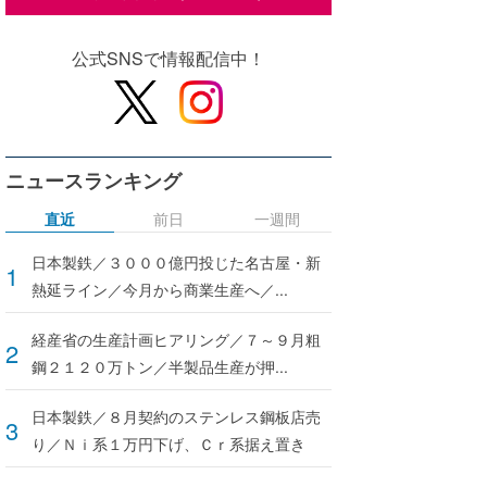
公式SNSで情報配信中！
ニュースランキング
直近
前日
一週間
日本製鉄／３０００億円投じた名古屋・新
熱延ライン／今月から商業生産へ／...
経産省の生産計画ヒアリング／７～９月粗
鋼２１２０万トン／半製品生産が押...
日本製鉄／８月契約のステンレス鋼板店売
り／Ｎｉ系１万円下げ、Ｃｒ系据え置き