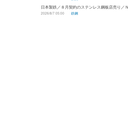
日本製鉄／８月契約のステンレス鋼板店売り／
2026/8/7 05:00
鉄鋼