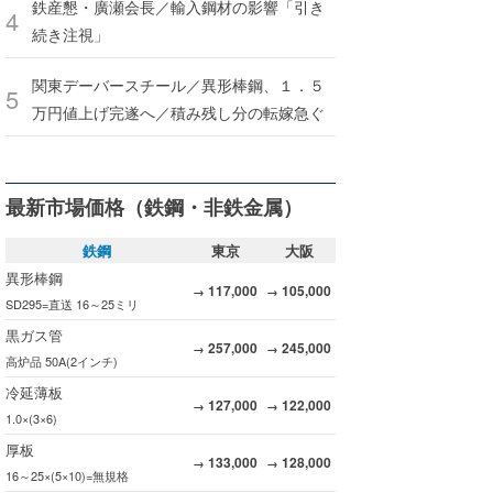
鉄産懇・廣瀬会長／輸入鋼材の影響「引き
続き注視」
関東デーバースチール／異形棒鋼、１．５
万円値上げ完遂へ／積み残し分の転嫁急ぐ
最新市場価格（鉄鋼・非鉄金属）
鉄鋼
東京
大阪
異形棒鋼
117,000
105,000
→
→
SD295=直送 16～25ミリ
黒ガス管
257,000
245,000
→
→
高炉品 50A(2インチ)
冷延薄板
127,000
122,000
→
→
1.0×(3×6)
厚板
133,000
128,000
→
→
16～25×(5×10)=無規格