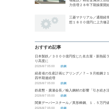
力倍増２８年下期操業開
三菱マテリアル／通期経
想１８００億円に上方修
おすすめ記事
日本製鉄／３０００億円投じた名古屋・新熱延
り高度に
2026/8/7 05:00
鉄鋼
経産省の生産計画ヒアリング／７～９月粗鋼２
四半期連続増
2026/8/7 05:00
鉄鋼
鉄産懇・廣瀬会長／輸入鋼材の影響「引き続き
2026/8/7 05:00
鉄鋼
関東デーバースチール／異形棒鋼、１．５万円
2026/8/7 05:00
鉄鋼