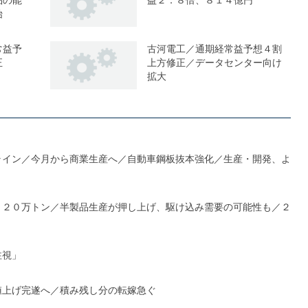
始
常益予
古河電工／通期経常益予想４割
正
上方修正／データセンター向け
拡大
ライン／今月から商業生産へ／自動車鋼板抜本強化／生産・開発、よ
１２０万トン／半製品生産が押し上げ、駆け込み需要の可能性も／２
注視」
値上げ完遂へ／積み残し分の転嫁急ぐ