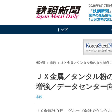
2026年8月7日(
「鉄鋼新聞
業界の最新情報
1ヵ月無料試読
トップ
HOME
非鉄
ＪＸ金属／タンタル粉のタイ拠点
ＪＸ金属／タンタル粉
増強／データセンター
非鉄
ＪＸ金属は９日、グループ会社でタンタル