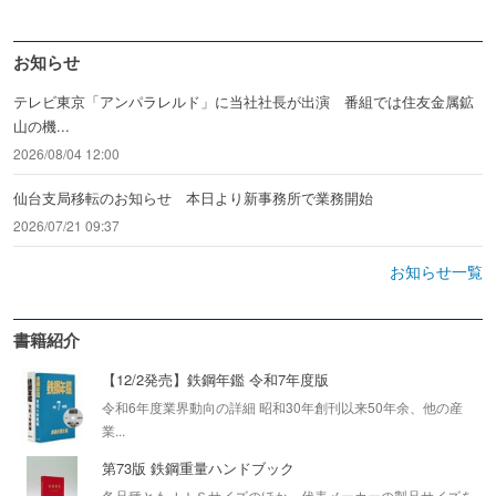
お知らせ
テレビ東京「アンパラレルド」に当社社長が出演 番組では住友金属鉱
山の機...
2026/08/04 12:00
仙台支局移転のお知らせ 本日より新事務所で業務開始
2026/07/21 09:37
お知らせ一覧
書籍紹介
【12/2発売】鉄鋼年鑑 令和7年度版
令和6年度業界動向の詳細 昭和30年創刊以来50年余、他の産
業...
第73版 鉄鋼重量ハンドブック
各品種ともＪＩＳサイズのほか、代表メーカーの製品サイズを