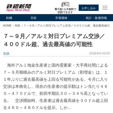
お申し込み
電子版1カ月無料で
試読できます
鉄鋼
非鉄
市場価格
統計・販価情報
HOME
非鉄
７～９月／アルミ対日プレミアム交渉／４００ドル超、過去最高値の可
７～９月／アルミ対日プレミアム交渉／
４００ドル超、過去最高値の可能性
非鉄
2026/6/9 05:00
海外アルミ地金生産者と国内需要家・大手商社間による
７～９月期積みのアルミ対日プレミアム（割増金）は、１
１年ぶりに過去最高値を上回る可能性がある。今月に入り
交渉は本格化し、現在の生産者の提示額はトン当たり４６
０～４７０ドルで、前四半期比３０～３４％高となってい
る。 交渉開始時、生産者は過去最高値を３０ドル超上回
る４６０～４８０ドルを提示。しか...