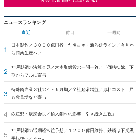
ニュースランキング
直近
前日
一週間
日本製鉄／３０００億円投じた名古屋・新熱延ライン／今月か
ら商業生産へ／...
神戸製鋼の決算会見／木本取締役の一問一答／「価格転嫁、下
期からフルに寄与」
特殊鋼専業３社の４～６月期／全社経常増益／原料コスト上昇
も数量増など寄与
鉄産懇・廣瀬会長／輸入鋼材の影響「引き続き注視」
神戸製鋼の通期経常益予想／１２００億円維持、鉄鋼は下期黒
字転換へ／４～...