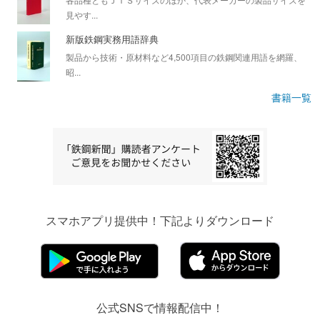
見やす...
新版鉄鋼実務用語辞典
製品から技術・原材料など4,500項目の鉄鋼関連用語を網羅、
昭...
書籍一覧
スマホアプリ提供中！下記よりダウンロード
公式SNSで情報配信中！