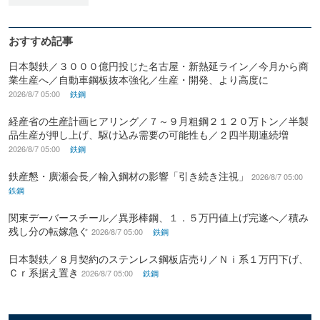
おすすめ記事
日本製鉄／３０００億円投じた名古屋・新熱延ライン／今月から商
業生産へ／自動車鋼板抜本強化／生産・開発、より高度に
2026/8/7 05:00
鉄鋼
経産省の生産計画ヒアリング／７～９月粗鋼２１２０万トン／半製
品生産が押し上げ、駆け込み需要の可能性も／２四半期連続増
2026/8/7 05:00
鉄鋼
鉄産懇・廣瀬会長／輸入鋼材の影響「引き続き注視」
2026/8/7 05:00
鉄鋼
関東デーバースチール／異形棒鋼、１．５万円値上げ完遂へ／積み
残し分の転嫁急ぐ
2026/8/7 05:00
鉄鋼
日本製鉄／８月契約のステンレス鋼板店売り／Ｎｉ系１万円下げ、
Ｃｒ系据え置き
2026/8/7 05:00
鉄鋼