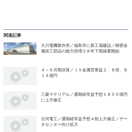
関連記事
大川電機製作所／福島市に新工場建設／精密金
属加工部品の能力倍増２８年下期操業開始
４～６月期決算／ＪＸ金属営業益２．８倍、８
１４億円
三菱マテリアル／通期経常益予想１８００億円
に上方修正
古河電工／通期経常益予想４割上方修正／デー
タセンター向け拡大