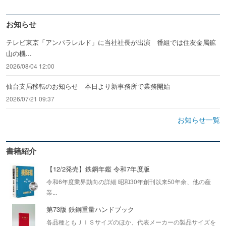
お知らせ
テレビ東京「アンパラレルド」に当社社長が出演 番組では住友金属鉱
山の機...
2026/08/04 12:00
仙台支局移転のお知らせ 本日より新事務所で業務開始
2026/07/21 09:37
お知らせ一覧
書籍紹介
【12/2発売】鉄鋼年鑑 令和7年度版
令和6年度業界動向の詳細 昭和30年創刊以来50年余、他の産
業...
第73版 鉄鋼重量ハンドブック
各品種ともＪＩＳサイズのほか、代表メーカーの製品サイズを