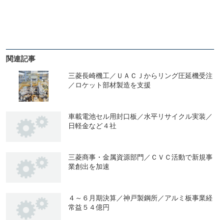
関連記事
三菱長崎機工／ＵＡＣＪからリング圧延機受注
／ロケット部材製造を支援
車載電池セル用封口板／水平リサイクル実装／
日軽金など４社
三菱商事・金属資源部門／ＣＶＣ活動で新規事
業創出を加速
４～６月期決算／神戸製鋼所／アルミ板事業経
常益５４億円