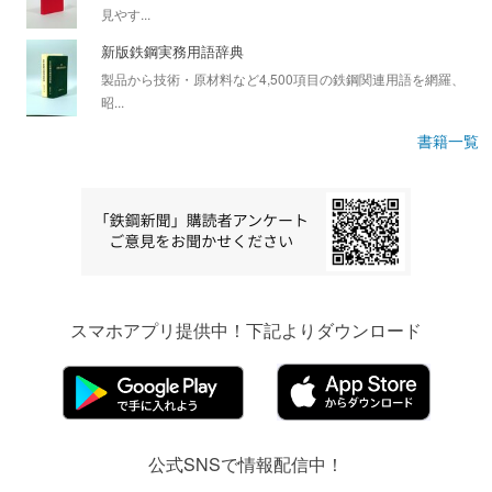
見やす...
新版鉄鋼実務用語辞典
製品から技術・原材料など4,500項目の鉄鋼関連用語を網羅、
昭...
書籍一覧
スマホアプリ提供中！下記よりダウンロード
公式SNSで情報配信中！