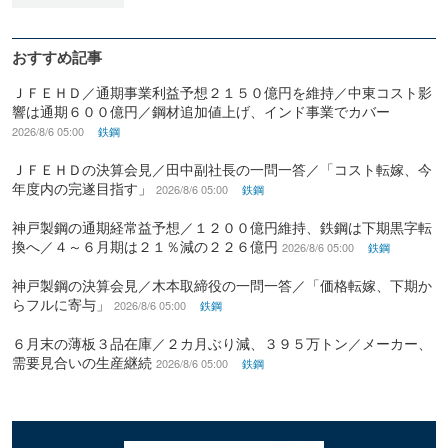
おすすめ記事
ＪＦＥＨＤ／通期事業利益予想２１５０億円を維持／中東コスト影
響は通期６００億円／鋼材追加値上げ、インド事業でカバー
2026/8/6 05:00
鉄鋼
ＪＦＥＨＤの決算会見／田中副社長の一問一答／「コスト転嫁、今
年度内の完遂目指す」
2026/8/6 05:00
鉄鋼
神戸製鋼の通期経常益予想／１２００億円維持、鉄鋼は下期黒字転
換へ／４～６月期は２１％減の２２６億円
2026/8/6 05:00
鉄鋼
神戸製鋼の決算会見／木本取締役の一問一答／「価格転嫁、下期か
らフルに寄与」
2026/8/6 05:00
鉄鋼
６月末の薄板３品在庫／２カ月ぶり減、３９５万トン／メーカー、
需要見合いの生産継続
2026/8/6 05:00
鉄鋼