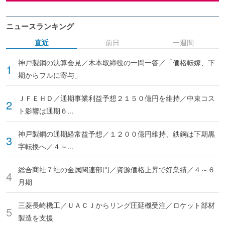
ニュースランキング
直近
前日
一週間
神戸製鋼の決算会見／木本取締役の一問一答／「価格転嫁、下
期からフルに寄与」
ＪＦＥＨＤ／通期事業利益予想２１５０億円を維持／中東コス
ト影響は通期６...
神戸製鋼の通期経常益予想／１２００億円維持、鉄鋼は下期黒
字転換へ／４～...
総合商社７社の金属関連部門／資源価格上昇で好業績／４～６
月期
三菱長崎機工／ＵＡＣＪからリング圧延機受注／ロケット部材
製造を支援