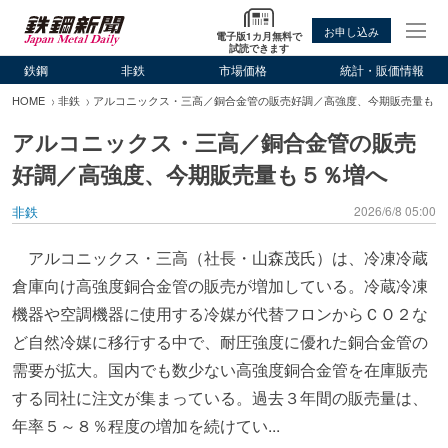
お申し込み
電子版1カ月無料で
試読できます
鉄鋼
非鉄
市場価格
統計・販価情報
HOME
非鉄
アルコニックス・三高／銅合金管の販売好調／高強度、今期販売量も５
アルコニックス・三高／銅合金管の販売
好調／高強度、今期販売量も５％増へ
非鉄
2026/6/8 05:00
アルコニックス・三高（社長・山森茂氏）は、冷凍冷蔵
倉庫向け高強度銅合金管の販売が増加している。冷蔵冷凍
機器や空調機器に使用する冷媒が代替フロンからＣＯ２な
ど自然冷媒に移行する中で、耐圧強度に優れた銅合金管の
需要が拡大。国内でも数少ない高強度銅合金管を在庫販売
する同社に注文が集まっている。過去３年間の販売量は、
年率５～８％程度の増加を続けてい...