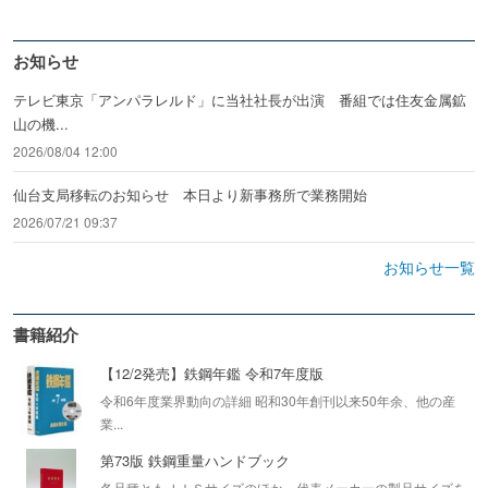
お知らせ
テレビ東京「アンパラレルド」に当社社長が出演 番組では住友金属鉱
山の機...
2026/08/04 12:00
仙台支局移転のお知らせ 本日より新事務所で業務開始
2026/07/21 09:37
お知らせ一覧
書籍紹介
【12/2発売】鉄鋼年鑑 令和7年度版
令和6年度業界動向の詳細 昭和30年創刊以来50年余、他の産
業...
第73版 鉄鋼重量ハンドブック
各品種ともＪＩＳサイズのほか、代表メーカーの製品サイズを