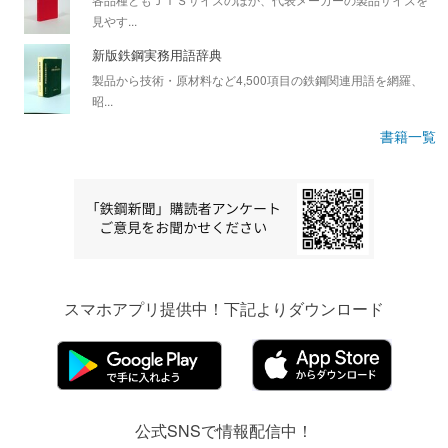
見やす...
新版鉄鋼実務用語辞典
製品から技術・原材料など4,500項目の鉄鋼関連用語を網羅、
昭...
書籍一覧
スマホアプリ提供中！下記よりダウンロード
公式SNSで情報配信中！