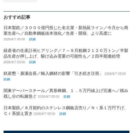
おすすめ記事
日本製鉄／３０００億円投じた名古屋・新熱延ライン／今月から商
業生産へ／自動車鋼板抜本強化／生産・開発、より高度に
2026/8/7 05:00
鉄鋼
経産省の生産計画ヒアリング／７～９月粗鋼２１２０万トン／半製
品生産が押し上げ、駆け込み需要の可能性も／２四半期連続増
2026/8/7 05:00
鉄鋼
鉄産懇・廣瀬会長／輸入鋼材の影響「引き続き注視」
2026/8/7 05:00
鉄鋼
関東デーバースチール／異形棒鋼、１．５万円値上げ完遂へ／積み
残し分の転嫁急ぐ
2026/8/7 05:00
鉄鋼
日本製鉄／８月契約のステンレス鋼板店売り／Ｎｉ系１万円下げ、
Ｃｒ系据え置き
2026/8/7 05:00
鉄鋼