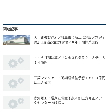
関連記事
大川電機製作所／福島市に新工場建設／精密金
属加工部品の能力倍増２８年下期操業開始
４～６月期決算／ＪＸ金属営業益２．８倍、８
１４億円
三菱マテリアル／通期経常益予想１８００億円
に上方修正
古河電工／通期経常益予想４割上方修正／デー
タセンター向け拡大