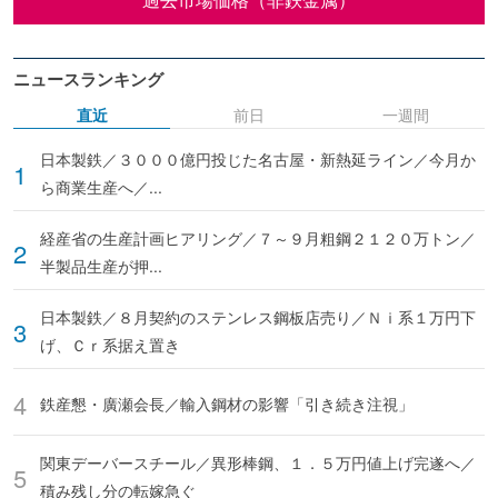
ニュースランキング
直近
前日
一週間
日本製鉄／３０００億円投じた名古屋・新熱延ライン／今月か
ら商業生産へ／...
経産省の生産計画ヒアリング／７～９月粗鋼２１２０万トン／
半製品生産が押...
日本製鉄／８月契約のステンレス鋼板店売り／Ｎｉ系１万円下
げ、Ｃｒ系据え置き
鉄産懇・廣瀬会長／輸入鋼材の影響「引き続き注視」
関東デーバースチール／異形棒鋼、１．５万円値上げ完遂へ／
積み残し分の転嫁急ぐ