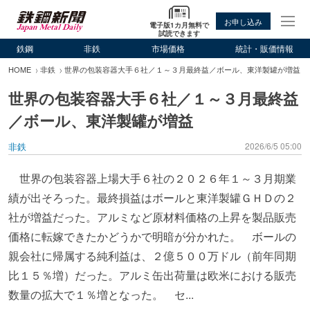
お申し込み
電子版1カ月無料で
試読できます
鉄鋼
非鉄
市場価格
統計・販価情報
HOME
非鉄
世界の包装容器大手６社／１～３月最終益／ボール、東洋製罐が増益
世界の包装容器大手６社／１～３月最終益
／ボール、東洋製罐が増益
非鉄
2026/6/5 05:00
世界の包装容器上場大手６社の２０２６年１～３月期業
績が出そろった。最終損益はボールと東洋製罐ＧＨＤの２
社が増益だった。アルミなど原材料価格の上昇を製品販売
価格に転嫁できたかどうかで明暗が分かれた。 ボールの
親会社に帰属する純利益は、２億５００万ドル（前年同期
比１５％増）だった。アルミ缶出荷量は欧米における販売
数量の拡大で１％増となった。 セ...