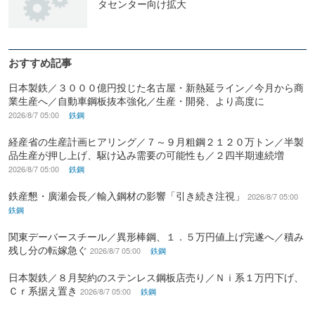
タセンター向け拡大
おすすめ記事
日本製鉄／３０００億円投じた名古屋・新熱延ライン／今月から商
業生産へ／自動車鋼板抜本強化／生産・開発、より高度に
2026/8/7 05:00
鉄鋼
経産省の生産計画ヒアリング／７～９月粗鋼２１２０万トン／半製
品生産が押し上げ、駆け込み需要の可能性も／２四半期連続増
2026/8/7 05:00
鉄鋼
鉄産懇・廣瀬会長／輸入鋼材の影響「引き続き注視」
2026/8/7 05:00
鉄鋼
関東デーバースチール／異形棒鋼、１．５万円値上げ完遂へ／積み
残し分の転嫁急ぐ
2026/8/7 05:00
鉄鋼
日本製鉄／８月契約のステンレス鋼板店売り／Ｎｉ系１万円下げ、
Ｃｒ系据え置き
2026/8/7 05:00
鉄鋼