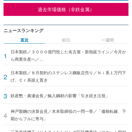
過去市場価格（非鉄金属）
ニュースランキング
直近
前日
一週間
日本製鉄／３０００億円投じた名古屋・新熱延ライン／今月か
ら商業生産へ／...
日本製鉄／８月契約のステンレス鋼板店売り／Ｎｉ系１万円下
げ、Ｃｒ系据え置き
鉄産懇・廣瀬会長／輸入鋼材の影響「引き続き注視」
神戸製鋼の決算会見／木本取締役の一問一答／「価格転嫁、下
期からフルに寄与」