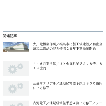
関連記事
大川電機製作所／福島市に新工場建設／精密金
属加工部品の能力倍増２８年下期操業開始
４～６月期決算／ＪＸ金属営業益２．８倍、８
１４億円
三菱マテリアル／通期経常益予想１８００億円
に上方修正
古河電工／通期経常益予想４割上方修正／デー