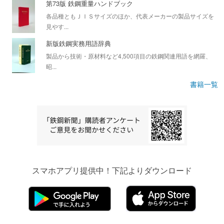
第73版 鉄鋼重量ハンドブック
各品種ともＪＩＳサイズのほか、代表メーカーの製品サイズを
見やす...
新版鉄鋼実務用語辞典
製品から技術・原材料など4,500項目の鉄鋼関連用語を網羅、
昭...
書籍一覧
スマホアプリ提供中！下記よりダウンロード