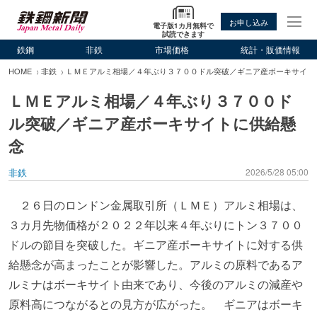
お申し込み
電子版1カ月無料で
試読できます
鉄鋼
非鉄
市場価格
統計・販価情報
HOME
非鉄
ＬＭＥアルミ相場／４年ぶり３７００ドル突破／ギニア産ボーキサイト
ＬＭＥアルミ相場／４年ぶり３７００ド
ル突破／ギニア産ボーキサイトに供給懸
念
非鉄
2026/5/28 05:00
２６日のロンドン金属取引所（ＬＭＥ）アルミ相場は、
３カ月先物価格が２０２２年以来４年ぶりにトン３７００
ドルの節目を突破した。ギニア産ボーキサイトに対する供
給懸念が高まったことが影響した。アルミの原料であるア
ルミナはボーキサイト由来であり、今後のアルミの減産や
原料高につながるとの見方が広がった。 ギニアはボーキ