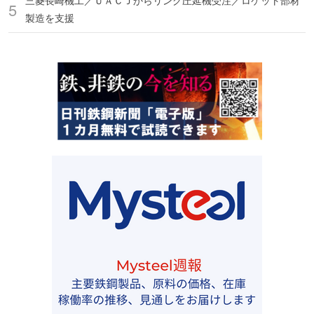
三菱長崎機工／ＵＡＣＪからリング圧延機受注／ロケット部材
製造を支援