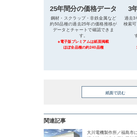
25年間分の価格データ
3
鋼材・スクラップ・非鉄金属など
過去
約50品種の過去25年の価格推移が
検索可
データとチャートで確認できま
す。
※電子版プレミアムは紙面掲載
ほぼ全品種の約240品種
紙面で読む
関連記事
大川電機製作所／福島市