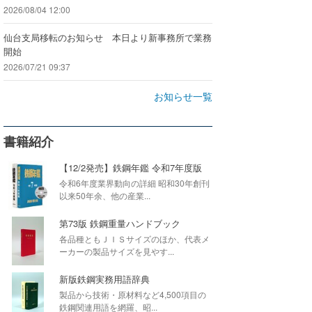
2026/08/04 12:00
仙台支局移転のお知らせ 本日より新事務所で業務
開始
2026/07/21 09:37
お知らせ一覧
書籍紹介
【12/2発売】鉄鋼年鑑 令和7年度版
令和6年度業界動向の詳細 昭和30年創刊
以来50年余、他の産業...
第73版 鉄鋼重量ハンドブック
各品種ともＪＩＳサイズのほか、代表メ
ーカーの製品サイズを見やす...
新版鉄鋼実務用語辞典
製品から技術・原材料など4,500項目の
鉄鋼関連用語を網羅、昭...