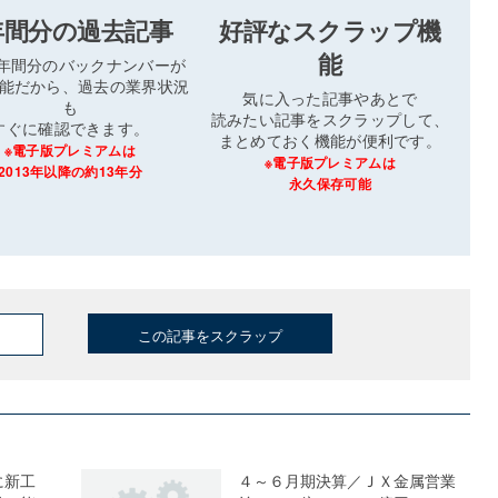
年間分の過去記事
好評なスクラップ機
能
3年間分のバックナンバーが
能だから、過去の業界状況
気に入った記事やあとで
も
読みたい記事をスクラップして、
すぐに確認できます。
まとめておく機能が便利です。
※電子版プレミアムは
※電子版プレミアムは
2013年以降の約13年分
永久保存可能
この記事をスクラップ
に新工
４～６月期決算／ＪＸ金属営業