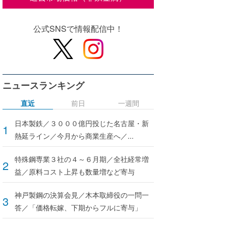
公式SNSで情報配信中！
ニュースランキング
直近
前日
一週間
日本製鉄／３０００億円投じた名古屋・新
熱延ライン／今月から商業生産へ／...
特殊鋼専業３社の４～６月期／全社経常増
益／原料コスト上昇も数量増など寄与
神戸製鋼の決算会見／木本取締役の一問一
答／「価格転嫁、下期からフルに寄与」