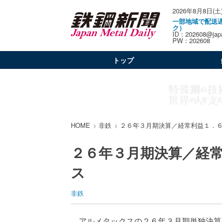
2026年8月8日(土
一部地域で配送
ク）
ID：202608@japa
PW：202608
トップ
HOME
非鉄
２６年３月期決算／経常利益１．
２６年３月期決算／経
ス
非鉄
アルメタックスの２６年３月期単独決算