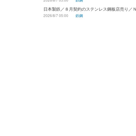
日本製鉄／８月契約のステンレス鋼板店売り／
2026/8/7 05:00
鉄鋼