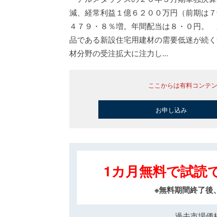
減、経常利益１億６２００万円（前期は７
４７９・８％増。年間配当は８・０円。 
品である新設住宅用建材の需要低迷が続く
材分野の受注拡大に注力し...
ここからは有料コンテ
お申し込み
1カ月無料で試読
※無料期間終了後
過去市場価