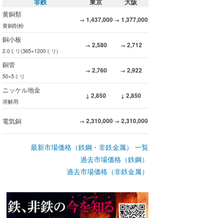
非鉄
東京
大阪
黄銅類
1,437,000
1,377,000
→
→
黄銅削粉
銅小板
2,580
2,712
→
→
2.0ミリ(365×1200ミリ)
銅管
2,760
2,922
→
→
50×5ミリ
ニッケル地金
2,850
2,850
↓
↓
溶解用
電気銅
2,310,000
2,310,000
→
→
最新市場価格（鉄鋼・非鉄金属） 一覧
過去市場価格（鉄鋼）
過去市場価格（非鉄金属）