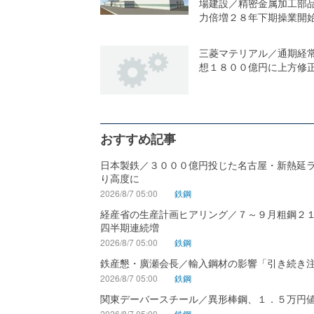
場建設／精密金属加工部
力倍増２８年下期操業開
三菱マテリアル／通期経
想１８００億円に上方修
おすすめ記事
日本製鉄／３０００億円投じた名古屋・新熱延
り高度に
2026/8/7 05:00
鉄鋼
経産省の生産計画ヒアリング／７～９月粗鋼２
四半期連続増
2026/8/7 05:00
鉄鋼
鉄産懇・廣瀬会長／輸入鋼材の影響「引き続き
2026/8/7 05:00
鉄鋼
関東デーバースチール／異形棒鋼、１．５万円
2026/8/7 05:00
鉄鋼