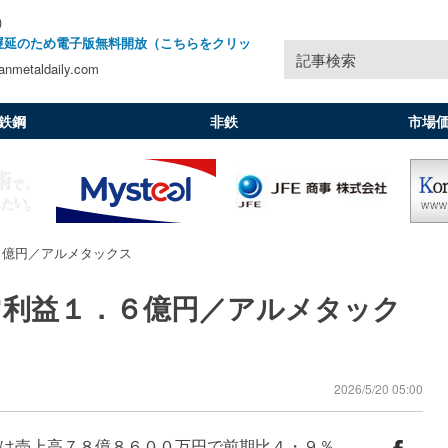
)
遅延のため電子版無料開放（こちらをクリッ
記事検索
nmetaldaily.com
鉄鋼
非鉄
市場
６億円／アルメタックス
常利益１．６億円／アルメタック
2026/5/20 05:00
は売上高７８億８６００万円で前期比４・９％