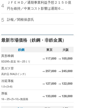
ＪＦＥＨＤ／通期事業利益予想２１５０億
円を維持／中東コスト影響は通期６...
訃報／関根保彦氏
最新市場価格（鉄鋼・非鉄金属）
鉄鋼
東京
大阪
異形棒鋼
117,000
105,000
→
→
SD295=直送 16～25ミリ
黒ガス管
257,000
245,000
→
→
高炉品 50A(2インチ)
冷延薄板
127,000
122,000
→
→
1.0×(3×6)
厚板
133,000
128,000
→
→
16～25×(5×10)=無規格