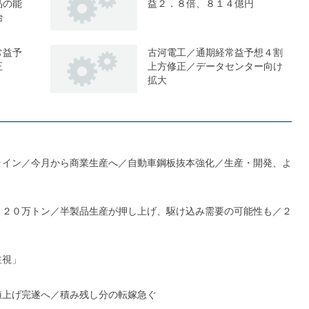
品の能
益２．８倍、８１４億円
始
常益予
古河電工／通期経常益予想４割
正
上方修正／データセンター向け
拡大
ライン／今月から商業生産へ／自動車鋼板抜本強化／生産・開発、よ
１２０万トン／半製品生産が押し上げ、駆け込み需要の可能性も／２
注視」
値上げ完遂へ／積み残し分の転嫁急ぐ