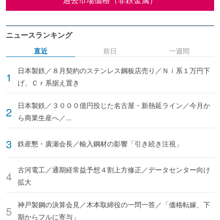
ニュースランキング
直近
前日
一週間
日本製鉄／８月契約のステンレス鋼板店売り／Ｎｉ系１万円下
げ、Ｃｒ系据え置き
日本製鉄／３０００億円投じた名古屋・新熱延ライン／今月か
ら商業生産へ／...
鉄産懇・廣瀬会長／輸入鋼材の影響「引き続き注視」
古河電工／通期経常益予想４割上方修正／データセンター向け
拡大
神戸製鋼の決算会見／木本取締役の一問一答／「価格転嫁、下
期からフルに寄与」