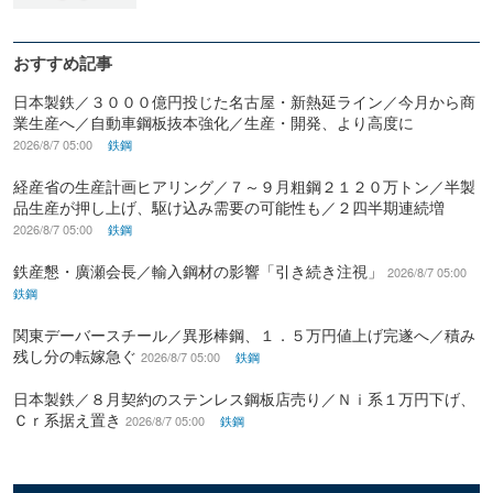
おすすめ記事
日本製鉄／３０００億円投じた名古屋・新熱延ライン／今月から商
業生産へ／自動車鋼板抜本強化／生産・開発、より高度に
2026/8/7 05:00
鉄鋼
経産省の生産計画ヒアリング／７～９月粗鋼２１２０万トン／半製
品生産が押し上げ、駆け込み需要の可能性も／２四半期連続増
2026/8/7 05:00
鉄鋼
鉄産懇・廣瀬会長／輸入鋼材の影響「引き続き注視」
2026/8/7 05:00
鉄鋼
関東デーバースチール／異形棒鋼、１．５万円値上げ完遂へ／積み
残し分の転嫁急ぐ
2026/8/7 05:00
鉄鋼
日本製鉄／８月契約のステンレス鋼板店売り／Ｎｉ系１万円下げ、
Ｃｒ系据え置き
2026/8/7 05:00
鉄鋼