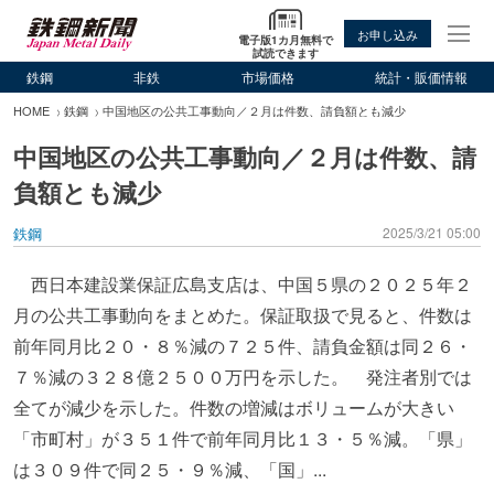
お申し込み
電子版1カ月無料で
試読できます
鉄鋼
非鉄
市場価格
統計・販価情報
HOME
鉄鋼
中国地区の公共工事動向／２月は件数、請負額とも減少
中国地区の公共工事動向／２月は件数、請
負額とも減少
鉄鋼
2025/3/21 05:00
西日本建設業保証広島支店は、中国５県の２０２５年２
月の公共工事動向をまとめた。保証取扱で見ると、件数は
前年同月比２０・８％減の７２５件、請負金額は同２６・
７％減の３２８億２５００万円を示した。 発注者別では
全てが減少を示した。件数の増減はボリュームが大きい
「市町村」が３５１件で前年同月比１３・５％減。「県」
は３０９件で同２５・９％減、「国」...