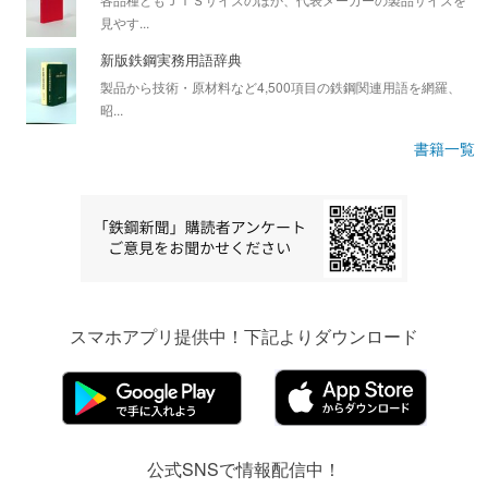
見やす...
新版鉄鋼実務用語辞典
製品から技術・原材料など4,500項目の鉄鋼関連用語を網羅、
昭...
書籍一覧
スマホアプリ提供中！下記よりダウンロード
公式SNSで情報配信中！