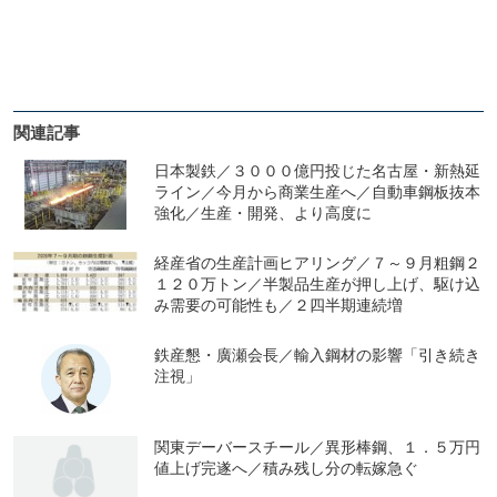
関連記事
日本製鉄／３０００億円投じた名古屋・新熱延
ライン／今月から商業生産へ／自動車鋼板抜本
強化／生産・開発、より高度に
経産省の生産計画ヒアリング／７～９月粗鋼２
１２０万トン／半製品生産が押し上げ、駆け込
み需要の可能性も／２四半期連続増
鉄産懇・廣瀬会長／輸入鋼材の影響「引き続き
注視」
関東デーバースチール／異形棒鋼、１．５万円
値上げ完遂へ／積み残し分の転嫁急ぐ