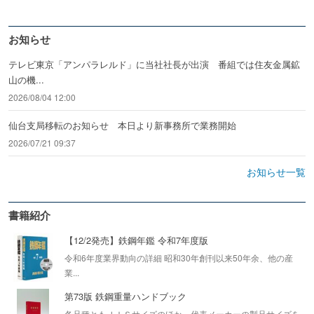
お知らせ
テレビ東京「アンパラレルド」に当社社長が出演 番組では住友金属鉱
山の機...
2026/08/04 12:00
仙台支局移転のお知らせ 本日より新事務所で業務開始
2026/07/21 09:37
お知らせ一覧
書籍紹介
【12/2発売】鉄鋼年鑑 令和7年度版
令和6年度業界動向の詳細 昭和30年創刊以来50年余、他の産
業...
第73版 鉄鋼重量ハンドブック
各品種ともＪＩＳサイズのほか、代表メーカーの製品サイズを