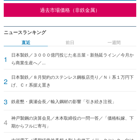
過去市場価格（非鉄金属）
ニュースランキング
直近
前日
一週間
日本製鉄／３０００億円投じた名古屋・新熱延ライン／今月か
ら商業生産へ／...
日本製鉄／８月契約のステンレス鋼板店売り／Ｎｉ系１万円下
げ、Ｃｒ系据え置き
鉄産懇・廣瀬会長／輸入鋼材の影響「引き続き注視」
神戸製鋼の決算会見／木本取締役の一問一答／「価格転嫁、下
期からフルに寄与」