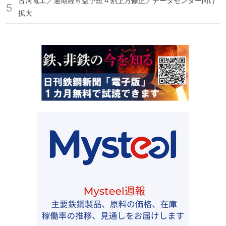
古河電工／通期経常益予想４割上方修正／データセンター向け
拡大