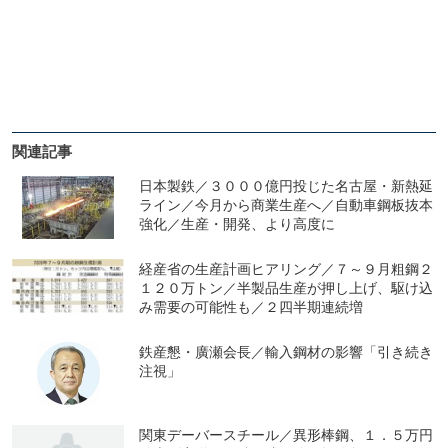
関連記事
日本製鉄／３０００億円投じた名古屋・新熱延
ライン／今月から商業生産へ／自動車鋼板抜本
強化／生産・開発、より高度に
経産省の生産計画ヒアリング／７～９月粗鋼２
１２０万トン／半製品生産が押し上げ、駆け込
み需要の可能性も／２四半期連続増
鉄産懇・廣瀬会長／輸入鋼材の影響「引き続き
注視」
関東デーバースチール／異形棒鋼、１．５万円