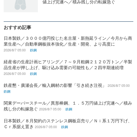
値上げ完遂へ／積み残し分の転嫁急ぐ
おすすめ記事
日本製鉄／３０００億円投じた名古屋・新熱延ライン／今月から商
業生産へ／自動車鋼板抜本強化／生産・開発、より高度に
2026/8/7 05:00
鉄鋼
経産省の生産計画ヒアリング／７～９月粗鋼２１２０万トン／半製
品生産が押し上げ、駆け込み需要の可能性も／２四半期連続増
2026/8/7 05:00
鉄鋼
鉄産懇・廣瀬会長／輸入鋼材の影響「引き続き注視」
2026/8/7 05:00
鉄鋼
関東デーバースチール／異形棒鋼、１．５万円値上げ完遂へ／積み
残し分の転嫁急ぐ
2026/8/7 05:00
鉄鋼
日本製鉄／８月契約のステンレス鋼板店売り／Ｎｉ系１万円下げ、
Ｃｒ系据え置き
2026/8/7 05:00
鉄鋼