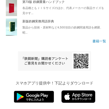
第73版 鉄鋼重量ハンドブック
各品種ともＪＩＳサイズのほか、代表メーカーの製品サイズを
見やす...
新版鉄鋼実務用語辞典
製品から技術・原材料など4,500項目の鉄鋼関連用語を網羅、
昭...
書籍一覧
スマホアプリ提供中！下記よりダウンロード