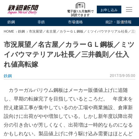
お申し込み
電子版1カ月無料で
試読できます
鉄鋼
非鉄
市場価格
統計・販価情報
HOME
鉄鋼
市況展望／名古屋／カラーＧＬ鋼板／ミツイバウマテリアル社長／三井
市況展望／名古屋／カラーＧＬ鋼板／ミツ
イバウマテリアル社長／三井義則／仕入
れ値高転嫁
鉄鋼
2017/3/9 05:00
カラーガルバリウム鋼板はメーカー販価値上げに追随
し、早期の転嫁完了を目指しているところだ。 年度末を
控え建築工事が集中しているのか工場や商業施設、倉庫新
設向けに出荷がやや増加している。しかし新年度以降出荷
分の引き合いが芳しくなく、出荷増は一時的なものになる
かもしれない。製品値上げに伴う駆け込み需要はほとんど