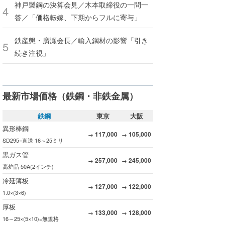
神戸製鋼の決算会見／木本取締役の一問一
答／「価格転嫁、下期からフルに寄与」
鉄産懇・廣瀬会長／輸入鋼材の影響「引き
続き注視」
最新市場価格（鉄鋼・非鉄金属）
鉄鋼
東京
大阪
異形棒鋼
117,000
105,000
→
→
SD295=直送 16～25ミリ
黒ガス管
257,000
245,000
→
→
高炉品 50A(2インチ)
冷延薄板
127,000
122,000
→
→
1.0×(3×6)
厚板
133,000
128,000
→
→
16～25×(5×10)=無規格