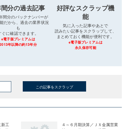
年間分の過去記事
好評なスクラップ機
能
3年間分のバックナンバーが
能だから、過去の業界状況
気に入った記事やあとで
も
読みたい記事をスクラップして、
すぐに確認できます。
まとめておく機能が便利です。
※電子版プレミアムは
※電子版プレミアムは
2013年以降の約13年分
永久保存可能
この記事をスクラップ
に新工
４～６月期決算／ＪＸ金属営業