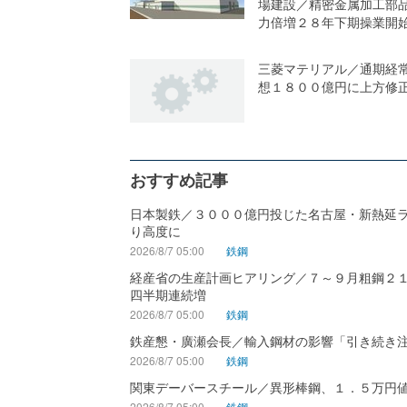
場建設／精密金属加工部
力倍増２８年下期操業開
三菱マテリアル／通期経
想１８００億円に上方修
おすすめ記事
日本製鉄／３０００億円投じた名古屋・新熱延
り高度に
2026/8/7 05:00
鉄鋼
経産省の生産計画ヒアリング／７～９月粗鋼２
四半期連続増
2026/8/7 05:00
鉄鋼
鉄産懇・廣瀬会長／輸入鋼材の影響「引き続き
2026/8/7 05:00
鉄鋼
関東デーバースチール／異形棒鋼、１．５万円
2026/8/7 05:00
鉄鋼