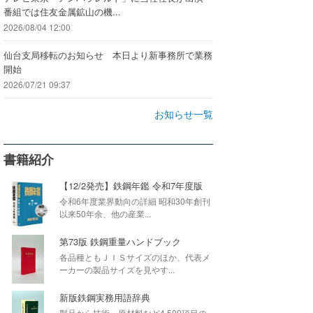
番組では住友金属鉱山の機...
2026/08/04 12:00
仙台支局移転のお知らせ 本日より新事務所で業務
開始
2026/07/21 09:37
お知らせ一覧
書籍紹介
【12/2発売】鉄鋼年鑑 令和7年度版
令和6年度業界動向の詳細 昭和30年創刊
以来50年余、他の産業...
第73版 鉄鋼重量ハンドブック
各品種ともＪＩＳサイズのほか、代表メ
ーカーの製品サイズを見やす...
新版鉄鋼実務用語辞典
製品から技術・原材料など4,500項目の