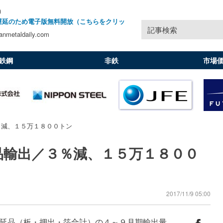
)
遅延のため電子版無料開放（こちらをクリッ
記事検索
nmetaldaily.com
鉄鋼
非鉄
市場
％減、１５万１８００トン
品輸出／３％減、１５万１８００
2017/11/9 05:00
延品（板・押出・箔合計）の４～９月期輸出量