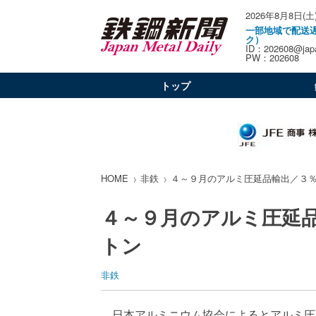
2026年8月8日(土
一部地域で配送
ク）
ID：202608@japa
PW：202608
トップ
HOME
非鉄
４～９月のアルミ圧延品輸出／３
４～９月のアルミ圧延
トン
非鉄
日本アルミニウム協会によるとアルミ圧