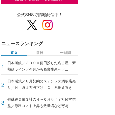
公式SNSで情報配信中！
ニュースランキング
直近
前日
一週間
日本製鉄／３０００億円投じた名古屋・新
熱延ライン／今月から商業生産へ／...
日本製鉄／８月契約のステンレス鋼板店売
り／Ｎｉ系１万円下げ、Ｃｒ系据え置き
特殊鋼専業３社の４～６月期／全社経常増
益／原料コスト上昇も数量増など寄与