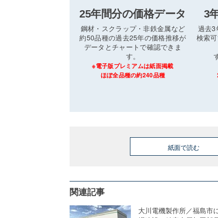
25年間分の価格データ
3
鋼材・スクラップ・非鉄金属など
過去
約50品種の過去25年の価格推移が
検索可
データとチャートで確認できま
す。
※電子版プレミアムは紙面掲載
ほぼ全品種の約240品種
紙面で読む
関連記事
大川電機製作所／福島市