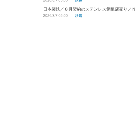
日本製鉄／８月契約のステンレス鋼板店売り／
2026/8/7 05:00
鉄鋼