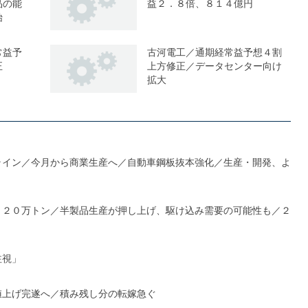
品の能
益２．８倍、８１４億円
始
常益予
古河電工／通期経常益予想４割
正
上方修正／データセンター向け
拡大
ライン／今月から商業生産へ／自動車鋼板抜本強化／生産・開発、よ
１２０万トン／半製品生産が押し上げ、駆け込み需要の可能性も／２
注視」
値上げ完遂へ／積み残し分の転嫁急ぐ