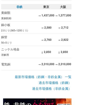
非鉄
東京
大阪
黄銅類
1,437,000
1,377,000
→
→
黄銅削粉
銅小板
2,580
2,712
→
→
2.0ミリ(365×1200ミリ)
銅管
2,760
2,922
→
→
50×5ミリ
ニッケル地金
2,850
2,850
↓
↓
溶解用
電気銅
2,310,000
2,310,000
→
→
最新市場価格（鉄鋼・非鉄金属） 一覧
過去市場価格（鉄鋼）
過去市場価格（非鉄金属）