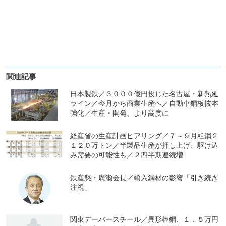
関連記事
日本製鉄／３０００億円投じた名古屋・新熱延
ライン／今月から商業生産へ／自動車鋼板抜本
強化／生産・開発、より高度に
経産省の生産計画ヒアリング／７～９月粗鋼２
１２０万トン／半製品生産が押し上げ、駆け込
み需要の可能性も／２四半期連続増
鉄産懇・廣瀬会長／輸入鋼材の影響「引き続き
注視」
関東デーバースチール／異形棒鋼、１．５万円