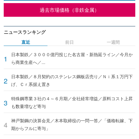
過去市場価格（非鉄金属）
ニュースランキング
直近
前日
一週間
日本製鉄／３０００億円投じた名古屋・新熱延ライン／今月か
ら商業生産へ／...
日本製鉄／８月契約のステンレス鋼板店売り／Ｎｉ系１万円下
げ、Ｃｒ系据え置き
特殊鋼専業３社の４～６月期／全社経常増益／原料コスト上昇
も数量増など寄与
神戸製鋼の決算会見／木本取締役の一問一答／「価格転嫁、下
期からフルに寄与」