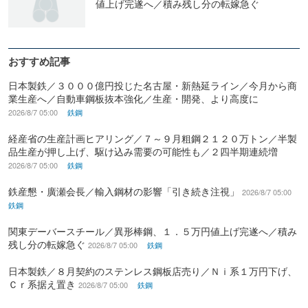
値上げ完遂へ／積み残し分の転嫁急ぐ
おすすめ記事
日本製鉄／３０００億円投じた名古屋・新熱延ライン／今月から商
業生産へ／自動車鋼板抜本強化／生産・開発、より高度に
2026/8/7 05:00
鉄鋼
経産省の生産計画ヒアリング／７～９月粗鋼２１２０万トン／半製
品生産が押し上げ、駆け込み需要の可能性も／２四半期連続増
2026/8/7 05:00
鉄鋼
鉄産懇・廣瀬会長／輸入鋼材の影響「引き続き注視」
2026/8/7 05:00
鉄鋼
関東デーバースチール／異形棒鋼、１．５万円値上げ完遂へ／積み
残し分の転嫁急ぐ
2026/8/7 05:00
鉄鋼
日本製鉄／８月契約のステンレス鋼板店売り／Ｎｉ系１万円下げ、
Ｃｒ系据え置き
2026/8/7 05:00
鉄鋼