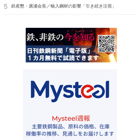
鉄産懇・廣瀬会長／輸入鋼材の影響「引き続き注視」