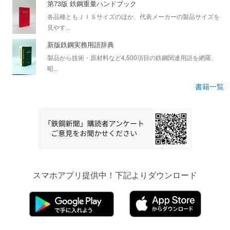
第73版 鉄鋼重量ハンドブック
各品種ともＪＩＳサイズのほか、代表メーカーの製品サイズを
見やす...
新版鉄鋼実務用語辞典
製品から技術・原材料など4,500項目の鉄鋼関連用語を網羅、
昭...
書籍一覧
スマホアプリ提供中！下記よりダウンロード