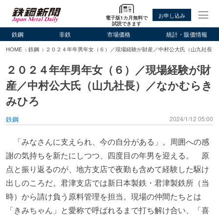
お申し込み
電子版1カ月無料で
試読できます
鉄鋼
非鉄
市場価格
統計・販価情報
HOME
鉄鋼
２０２４年年男年女（６）／現場経験が財産／中村公大氏（山九社長）
２０２４年年男年女（６）／現場経験が財
産／中村公大氏（山九社長）／なかむらき
みひろ
鉄鋼
2024/1/12 05:00
「みなさんに支えられ、今の自分がある」。周囲への感
謝の気持ちを新たにしつつ、四度目の年男を迎える。 原
点と振り返るのが、地方支店で夜勤も含めて経験した駆け
出しのころだ。君津支店では新日本製鉄・君津製鉄所（当
時）から請け負う原料管理を担当。現場の仲間たちとは
「きみちゃん」と愛称で呼ばれるまで打ち解け合い、「喜