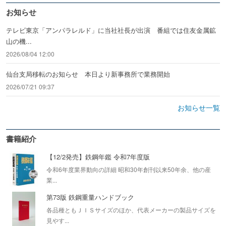
お知らせ
テレビ東京「アンパラレルド」に当社社長が出演 番組では住友金属鉱
山の機...
2026/08/04 12:00
仙台支局移転のお知らせ 本日より新事務所で業務開始
2026/07/21 09:37
お知らせ一覧
書籍紹介
【12/2発売】鉄鋼年鑑 令和7年度版
令和6年度業界動向の詳細 昭和30年創刊以来50年余、他の産
業...
第73版 鉄鋼重量ハンドブック
各品種ともＪＩＳサイズのほか、代表メーカーの製品サイズを
見やす...