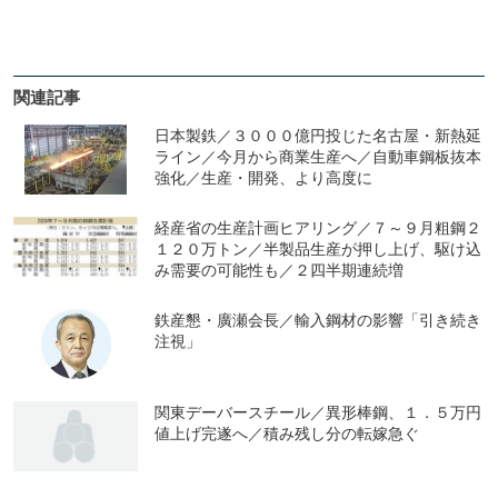
関連記事
日本製鉄／３０００億円投じた名古屋・新熱延
ライン／今月から商業生産へ／自動車鋼板抜本
強化／生産・開発、より高度に
経産省の生産計画ヒアリング／７～９月粗鋼２
１２０万トン／半製品生産が押し上げ、駆け込
み需要の可能性も／２四半期連続増
鉄産懇・廣瀬会長／輸入鋼材の影響「引き続き
注視」
関東デーバースチール／異形棒鋼、１．５万円
値上げ完遂へ／積み残し分の転嫁急ぐ