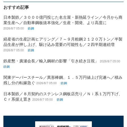
おすすめ記事
日本製鉄／３０００億円投じた名古屋・新熱延ライン／今月から商
業生産へ／自動車鋼板抜本強化／生産・開発、より高度に
2026/8/7 05:00
鉄鋼
経産省の生産計画ヒアリング／７～９月粗鋼２１２０万トン／半製
品生産が押し上げ、駆け込み需要の可能性も／２四半期連続増
2026/8/7 05:00
鉄鋼
鉄産懇・廣瀬会長／輸入鋼材の影響「引き続き注視」
2026/8/7 05:00
鉄鋼
関東デーバースチール／異形棒鋼、１．５万円値上げ完遂へ／積み
残し分の転嫁急ぐ
2026/8/7 05:00
鉄鋼
日本製鉄／８月契約のステンレス鋼板店売り／Ｎｉ系１万円下げ、
Ｃｒ系据え置き
2026/8/7 05:00
鉄鋼