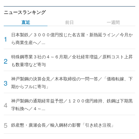
ニュースランキング
直近
前日
一週間
日本製鉄／３０００億円投じた名古屋・新熱延ライン／今月か
ら商業生産へ／...
特殊鋼専業３社の４～６月期／全社経常増益／原料コスト上昇
も数量増など寄与
神戸製鋼の決算会見／木本取締役の一問一答／「価格転嫁、下
期からフルに寄与」
神戸製鋼の通期経常益予想／１２００億円維持、鉄鋼は下期黒
字転換へ／４～...
鉄産懇・廣瀬会長／輸入鋼材の影響「引き続き注視」