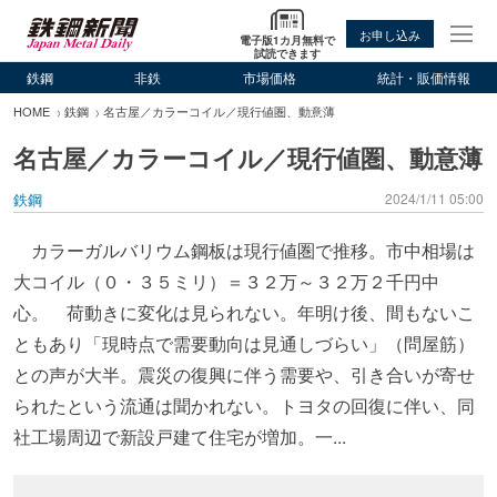
お申し込み
電子版1カ月無料で
試読できます
鉄鋼
非鉄
市場価格
統計・販価情報
HOME
鉄鋼
名古屋／カラーコイル／現行値圏、動意薄
名古屋／カラーコイル／現行値圏、動意薄
鉄鋼
2024/1/11 05:00
カラーガルバリウム鋼板は現行値圏で推移。市中相場は
大コイル（０・３５ミリ）＝３２万～３２万２千円中
心。 荷動きに変化は見られない。年明け後、間もないこ
ともあり「現時点で需要動向は見通しづらい」（問屋筋）
との声が大半。震災の復興に伴う需要や、引き合いが寄せ
られたという流通は聞かれない。トヨタの回復に伴い、同
社工場周辺で新設戸建て住宅が増加。一...