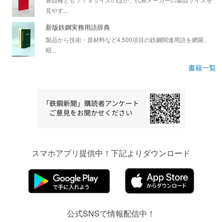
見やす...
新版鉄鋼実務用語辞典
製品から技術・原材料など4,500項目の鉄鋼関連用語を網羅、
昭...
書籍一覧
スマホアプリ提供中！下記よりダウンロード
公式SNSで情報配信中！