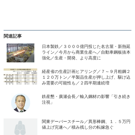
関連記事
日本製鉄／３０００億円投じた名古屋・新熱延
ライン／今月から商業生産へ／自動車鋼板抜本
強化／生産・開発、より高度に
経産省の生産計画ヒアリング／７～９月粗鋼２
１２０万トン／半製品生産が押し上げ、駆け込
み需要の可能性も／２四半期連続増
鉄産懇・廣瀬会長／輸入鋼材の影響「引き続き
注視」
関東デーバースチール／異形棒鋼、１．５万円
値上げ完遂へ／積み残し分の転嫁急ぐ