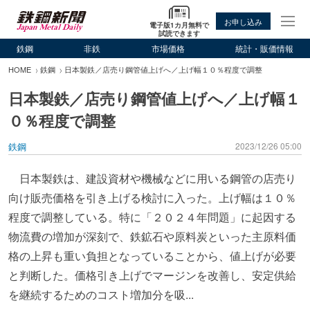
お申し込み
電子版1カ月無料で
試読できます
鉄鋼
非鉄
市場価格
統計・販価情報
HOME
鉄鋼
日本製鉄／店売り鋼管値上げへ／上げ幅１０％程度で調整
日本製鉄／店売り鋼管値上げへ／上げ幅１
０％程度で調整
鉄鋼
2023/12/26 05:00
日本製鉄は、建設資材や機械などに用いる鋼管の店売り
向け販売価格を引き上げる検討に入った。上げ幅は１０％
程度で調整している。特に「２０２４年問題」に起因する
物流費の増加が深刻で、鉄鉱石や原料炭といった主原料価
格の上昇も重い負担となっていることから、値上げが必要
と判断した。価格引き上げでマージンを改善し、安定供給
を継続するためのコスト増加分を吸...