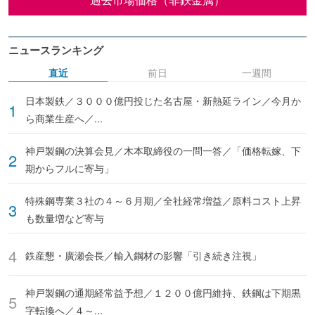
ニュースランキング
直近
前日
一週間
日本製鉄／３０００億円投じた名古屋・新熱延ライン／今月か
ら商業生産へ／...
神戸製鋼の決算会見／木本取締役の一問一答／「価格転嫁、下
期からフルに寄与」
特殊鋼専業３社の４～６月期／全社経常増益／原料コスト上昇
も数量増など寄与
鉄産懇・廣瀬会長／輸入鋼材の影響「引き続き注視」
神戸製鋼の通期経常益予想／１２００億円維持、鉄鋼は下期黒
字転換へ／４～...