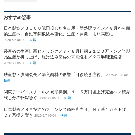
おすすめ記事
日本製鉄／３０００億円投じた名古屋・新熱延ライン／今月から商
業生産へ／自動車鋼板抜本強化／生産・開発、より高度に
2026/8/7 05:00
鉄鋼
経産省の生産計画ヒアリング／７～９月粗鋼２１２０万トン／半製
品生産が押し上げ、駆け込み需要の可能性も／２四半期連続増
2026/8/7 05:00
鉄鋼
鉄産懇・廣瀬会長／輸入鋼材の影響「引き続き注視」
2026/8/7 05:00
鉄鋼
関東デーバースチール／異形棒鋼、１．５万円値上げ完遂へ／積み
残し分の転嫁急ぐ
2026/8/7 05:00
鉄鋼
日本製鉄／８月契約のステンレス鋼板店売り／Ｎｉ系１万円下げ、
Ｃｒ系据え置き
2026/8/7 05:00
鉄鋼