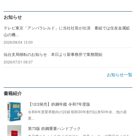
お知らせ
テレビ東京「アンパラレルド」に当社社長が出演 番組では住友金属鉱
山の機...
2026/08/04 12:00
仙台支局移転のお知らせ 本日より新事務所で業務開始
2026/07/21 09:37
お知らせ一覧
書籍紹介
【12/2発売】鉄鋼年鑑 令和7年度版
令和6年度業界動向の詳細 昭和30年創刊以来50年余、他の産
業...
第73版 鉄鋼重量ハンドブック
各品種ともＪＩＳサイズのほか、代表メーカーの製品サイズを