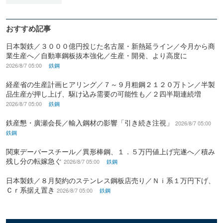
おすすめ記事
日本製鉄／３０００億円投じた名古屋・新熱延ライン／今月から商
業生産へ／自動車鋼板抜本強化／生産・開発、より高度に
2026/8/7 05:00
鉄鋼
経産省の生産計画ヒアリング／７～９月粗鋼２１２０万トン／半製
品生産が押し上げ、駆け込み需要の可能性も／２四半期連続増
2026/8/7 05:00
鉄鋼
鉄産懇・廣瀬会長／輸入鋼材の影響「引き続き注視」
2026/8/7 05:00
鉄鋼
関東デーバースチール／異形棒鋼、１．５万円値上げ完遂へ／積み
残し分の転嫁急ぐ
2026/8/7 05:00
鉄鋼
日本製鉄／８月契約のステンレス鋼板店売り／Ｎｉ系１万円下げ、
Ｃｒ系据え置き
2026/8/7 05:00
鉄鋼