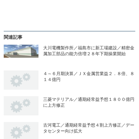
関連記事
大川電機製作所／福島市に新工場建設／精密金
属加工部品の能力倍増２８年下期操業開始
４～６月期決算／ＪＸ金属営業益２．８倍、８
１４億円
三菱マテリアル／通期経常益予想１８００億円
に上方修正
古河電工／通期経常益予想４割上方修正／デー
タセンター向け拡大