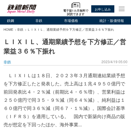
お申し込み
電子版1カ月無料で
試読できます
鉄鋼
非鉄
市場価格
統計・販価情報
HOME
非鉄
ＬＩＸＩＬ、通期業績予想を下方修正／営業益３６％下振れ
ＬＩＸＩＬ、通期業績予想を下方修正／営
業益３６％下振れ
非鉄
2023/4/19 05:00
ＬＩＸＩＬは１８日、２０２３年３月通期連結業績予想
を下方修正したと発表した。売上高は１兆４９５０億円で
前回発表比４・２％減（前期比４・６％増）、営業利益は
２５０億円で同３５・９％減（同６４％減）、純利益は１
６０億円で同３６％減（同６７・１％減）。国際会計基準
（ＩＦＲＳ）を適用している。 国内で新築向け商品の販
売が想定を下回ったほか、海外事業...