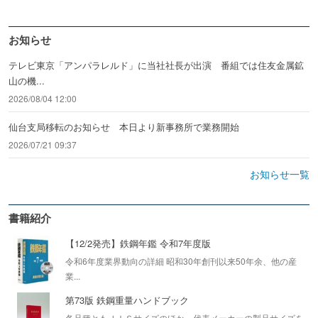
お知らせ
テレビ東京「アンパラレルド」に当社社長が出演 番組では住友金属鉱
山の機...
2026/08/04 12:00
仙台支局移転のお知らせ 本日より新事務所で業務開始
2026/07/21 09:37
お知らせ一覧
書籍紹介
【12/2発売】鉄鋼年鑑 令和7年度版
令和6年度業界動向の詳細 昭和30年創刊以来50年余、他の産
業...
第73版 鉄鋼重量ハンドブック
各品種ともＪＩＳサイズのほか、代表メーカーの製品サイズを