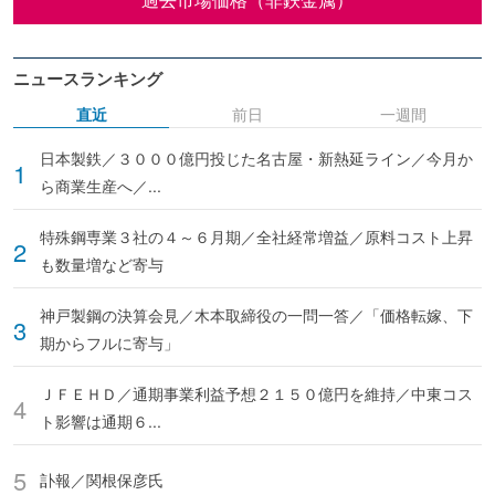
ニュースランキング
直近
前日
一週間
日本製鉄／３０００億円投じた名古屋・新熱延ライン／今月か
ら商業生産へ／...
特殊鋼専業３社の４～６月期／全社経常増益／原料コスト上昇
も数量増など寄与
神戸製鋼の決算会見／木本取締役の一問一答／「価格転嫁、下
期からフルに寄与」
ＪＦＥＨＤ／通期事業利益予想２１５０億円を維持／中東コス
ト影響は通期６...
訃報／関根保彦氏