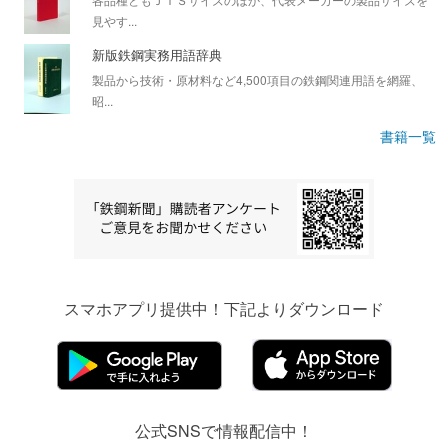
見やす...
新版鉄鋼実務用語辞典
製品から技術・原材料など4,500項目の鉄鋼関連用語を網羅、
昭...
書籍一覧
スマホアプリ提供中！下記よりダウンロード
公式SNSで情報配信中！